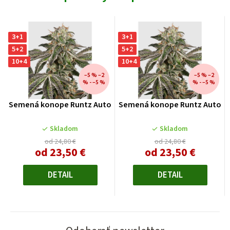
3+1
3+1
5+2
5+2
10+4
10+4
–5 % –2
–5 % –2
% - –5 %
% - –5 %
Semená konope Runtz Auto
Semená konope Runtz Auto
Skladom
Skladom
od 24,80 €
od 24,80 €
od
23,50 €
od
23,50 €
Jednotková
Jednotková
cena:
cena:
DETAIL
DETAIL