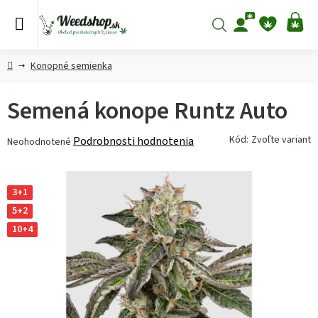
Prejsť
na
Hľadať
NÁ
obsah
KO
Domov
Konopné semienka
Semená konope Runtz Auto
Priemerné
Kód:
Zvoľte variant
Podrobnosti hodnotenia
Neohodnotené
hodnotenie
produktu
je
3+1
0,0
5+2
z 5
10+4
hviezdičiek.