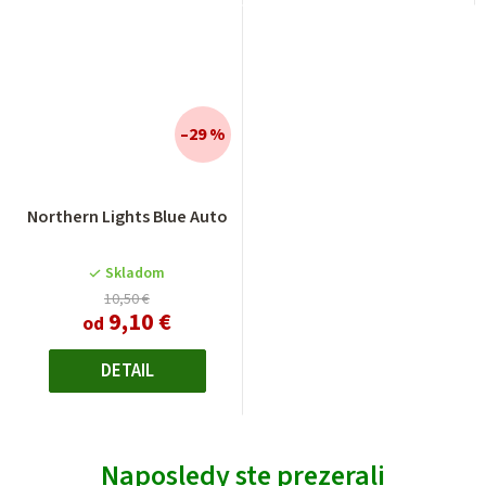
–29 %
Priemerné
Northern Lights Blue Auto
hodnotenie
produktu
je
Skladom
4,0
10,50 €
9,10 €
z
od
5
hviezdičiek.
DETAIL
Naposledy ste prezerali