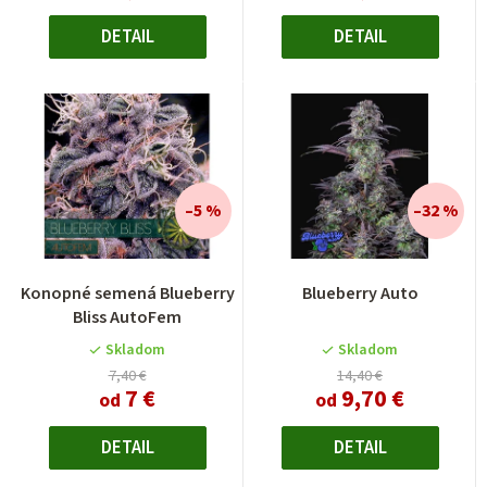
DETAIL
DETAIL
–5 %
–32 %
Konopné semená Blueberry
Blueberry Auto
Bliss AutoFem
Skladom
Skladom
7,40 €
14,40 €
7 €
9,70 €
od
od
DETAIL
DETAIL