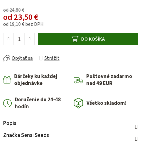
od 24,80 €
od
23,50 €
od
19,10 €
bez DPH
Jednotková cena:
DO KOŠÍKA
Opýtať sa
Strážiť
Dárčeky ku každej
Poštovné zadarmo
objednávke
nad 49 EUR
Doručenie do 24-48
Všetko skladom!
hodín
Popis
Značka
Sensi Seeds