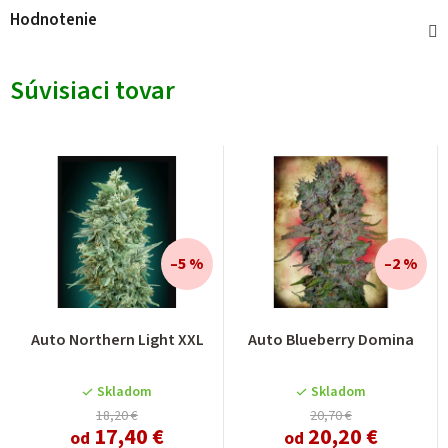
Hodnotenie
Súvisiaci tovar
–5 %
–2 %
Auto Northern Light XXL
Auto Blueberry Domina
Skladom
Skladom
18,20 €
20,70 €
17,40 €
20,20 €
od
od