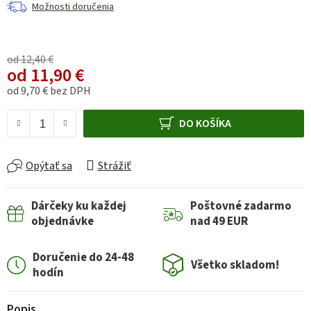
Možnosti doručenia
od 12,40 €
od
11,90 €
od
9,70 €
bez DPH
Jednotková cena:
DO KOŠÍKA
Opýtať sa
Strážiť
Dárčeky ku každej
Poštovné zadarmo
objednávke
nad 49 EUR
Doručenie do 24-48
Všetko skladom!
hodín
Popis