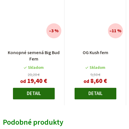
–3 %
–11 %
Priemerné
Konopné semená Big Bud
OG Kush fem
hodnotenie
Fem
produktu
je
Skladom
Skladom
5,0
20,20 €
9,50 €
19,40 €
8,60 €
z
od
od
5
hviezdičiek.
DETAIL
DETAIL
Podobné produkty