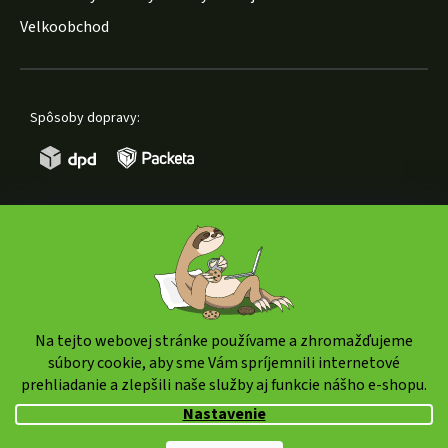
Velkoobchod
Spôsoby dopravy:
Spôsoby platby:
Na tejto webovej stránke používame a zhromažďujeme
súbory cookie, aby sme Vám spríjemnili internetové
prehliadanie a zlepšili naše služby aj funkcie nášho e-shopu.
Copyright 2026
weedshop.sk
. Všetky práva vyhradené.
Nastavenie
Upraviť nastavenie cookies