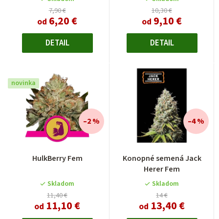
7,90 €
10,30 €
6,20 €
9,10 €
od
od
DETAIL
DETAIL
novinka
–2 %
–4 %
HulkBerry Fem
Konopné semená Jack
Herer Fem
Skladom
Skladom
11,40 €
14 €
11,10 €
13,40 €
od
od