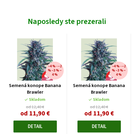
Naposledy ste prezerali
–4 % - –2
–4 % - –2
% –3 % –
% –3 % –
4 %
4 %
Semená konope Banana
Semená konope Banana
Brawler
Brawler
Skladom
Skladom
od 12,40 €
od 12,40 €
od
11,90 €
od
11,90 €
Jednotková
Jednotková
cena:
cena:
DETAIL
DETAIL