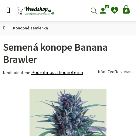
Prejsť
na
Hľadať
NÁ
obsah
KO
Domov
Konopné semienka
Semená konope Banana
Brawler
Priemerné
Kód:
Zvoľte variant
Podrobnosti hodnotenia
Neohodnotené
hodnotenie
produktu
je
0,0
z 5
hviezdičiek.