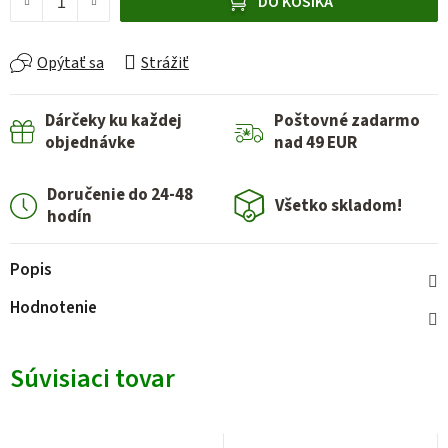
DO KOŠÍKA
Opýtať sa
Strážiť
Dárčeky ku každej
Poštovné zadarmo
objednávke
nad 49 EUR
Doručenie do 24-48
Všetko skladom!
hodín
Popis
Hodnotenie
Súvisiaci tovar