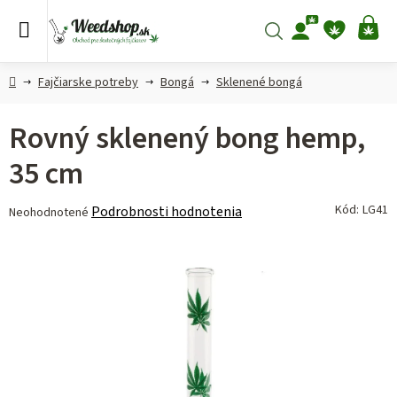
Prejsť
na
Hľadať
NÁ
obsah
KO
Domov
Fajčiarske potreby
Bongá
Sklenené bongá
Rovný sklenený bong hemp,
35 cm
Priemerné
Kód:
LG41
Podrobnosti hodnotenia
Neohodnotené
hodnotenie
produktu
je
0,0
z 5
hviezdičiek.