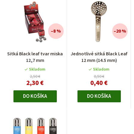
–8 %
–20 %
Priemerné
Sitká Black leaf tvar miska
Jednotlivé sitká Black Leaf
hodnotenie
12,7 mm
12 mm (14.5 mm)
produktu
je
Skladom
Skladom
4,0
2,50 €
0,50 €
2,30 €
0,40 €
z
5
hviezdičiek.
DO KOŠÍKA
DO KOŠÍKA