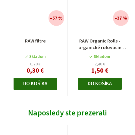
–57 %
–37 %
RAW filtre
RAW Organic Rolls -
organické rolovacie
papieriky 5m
Skladom
Skladom
0,70 €
2,40 €
0,30 €
1,50 €
DO KOŠÍKA
DO KOŠÍKA
Naposledy ste prezerali