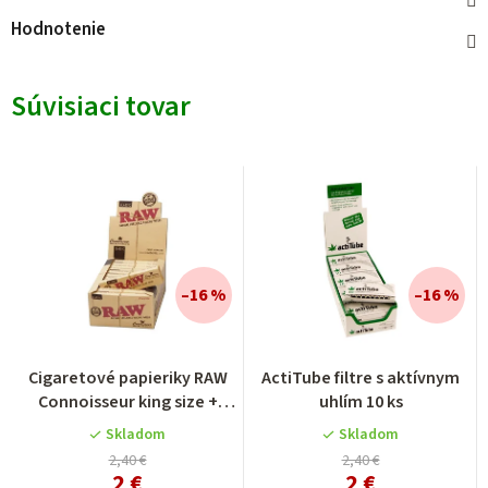
Hodnotenie
Súvisiaci tovar
–16 %
–16 %
Cigaretové papieriky RAW
ActiTube filtre s aktívnym
Connoisseur king size +
uhlím 10 ks
předrolované filtre
Skladom
Skladom
2,40 €
2,40 €
2 €
2 €