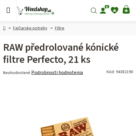
Prejsť
na
Hľadať
NÁ
obsah
KO
Domov
Fajčiarske potreby
Filtre
RAW předrolované kónické
filtre Perfecto, 21 ks
Priemerné
Kód:
94382190
Podrobnosti hodnotenia
Neohodnotené
hodnotenie
produktu
je
0,0
z 5
hviezdičiek.