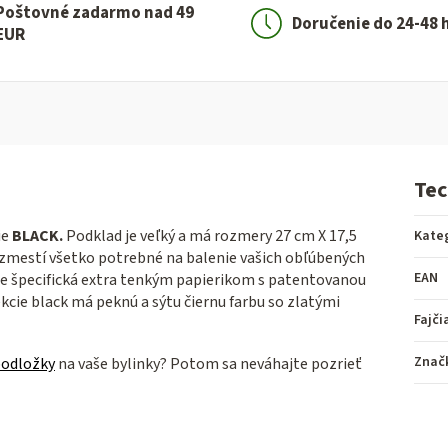
Poštovné zadarmo nad 49
Doručenie do 24-48 
EUR
Tec
ie
BLACK.
Podklad je veľký a má rozmery 27 cm X 17,5
Kate
zmestí všetko potrebné na balenie vašich obľúbených
EAN
 je špecifická extra tenkým papierikom s patentovanou
cie black má peknú a sýtu čiernu farbu so zlatými
Fajči
Znač
podložky
na vaše bylinky? Potom sa neváhajte pozrieť