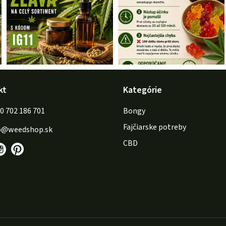
kt
Kategórie
702 186 701
Bongy
Fajčiarske potreby
o
@
weedshop.sk
CBD