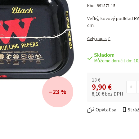
hodnotenie
Kód:
991871-15
produktu
je
Veľký, kovový podklad RA
0,0
cm.
z 5
hviezdičiek.
Celý popis
Skladom
10.
13 €
9,90 €
–23 %
8,10 € bez DPH
Jednotková cena:
Opýtať sa
Stráž