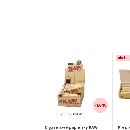
akcia
–16 %
Kód:
17005190
Cigaretové papieriky RAW
Předr