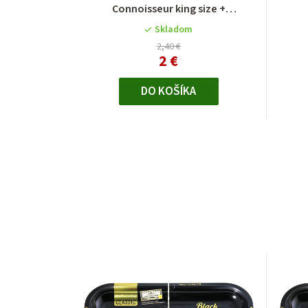
Connoisseur king size +
předrolované filtre
Skladom
2,40 €
2 €
DO KOŠÍKA