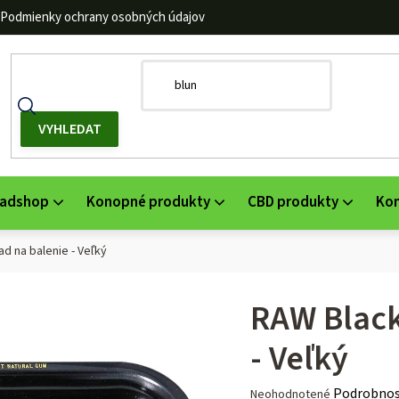
Podmienky ochrany osobných údajov
adshop
Konopné produkty
CBD produkty
Ko
d na balenie - Veľký
RAW Black
- Veľký
Priemerné
Podrobnos
Neohodnotené