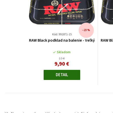
–23 %
Kód: 991871-15
RAW Black podklad na balenie - Veľký
RAW Bl
Skladom
13 €
9,90 €
Jednotková
cena:
DETAIL