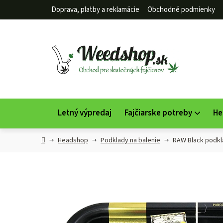
Prejsť
Doprava, platby a reklamácie
Obchodné podmienky
na
obsah
Letný výpredaj
Fajčiarske potreby
He
Domov
Headshop
Podklady na balenie
RAW Black podkla