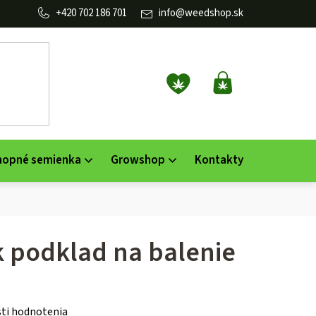
702 186 701
info
@
weedshop.sk
NÁKUPNÝ
KOŠÍK
nopné semienka
Growshop
Kontakty
 podklad na balenie
ti hodnotenia