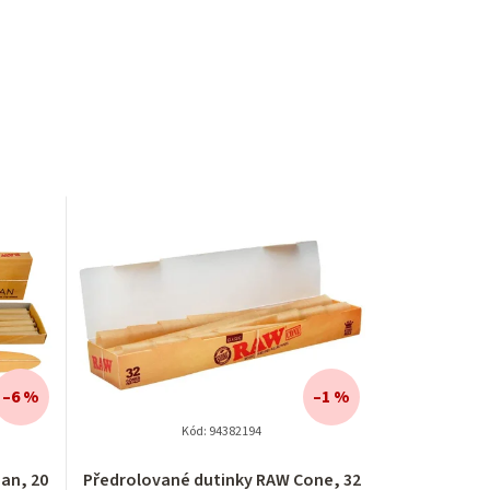
–6 %
–1 %
Kód:
94382194
an, 20
Předrolované dutinky RAW Cone, 32