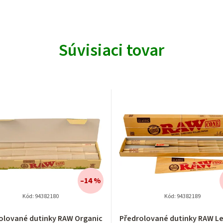
Súvisiaci tovar
–14 %
Kód:
94382180
Kód:
94382189
olované dutinky RAW Organic
Předrolované dutinky RAW Le