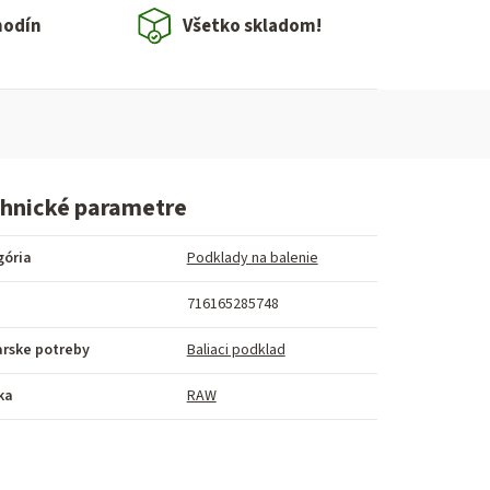
hodín
Všetko skladom!
hnické parametre
gória
Podklady na balenie
716165285748
arske potreby
Baliaci podklad
ka
RAW