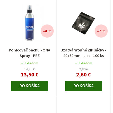
–4 %
–7 %
Pohlcovač pachu - ONA
Uzatvárateľné ZIP sáčky -
Spray - PRE
40x60mm - List - 100 ks
Skladom
Skladom
14,20 €
2,80 €
13,50 €
2,60 €
DO KOŠÍKA
DO KOŠÍKA