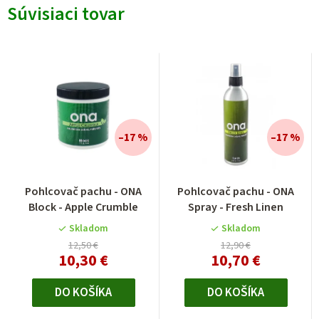
Súvisiaci tovar
–17 %
–17 %
Priemerné
Pohlcovač pachu - ONA
Pohlcovač pachu - ONA
hodnotenie
Block - Apple Crumble
Spray - Fresh Linen
produktu
je
Skladom
Skladom
5,0
12,50 €
12,90 €
10,30 €
10,70 €
z
5
hviezdičiek.
DO KOŠÍKA
DO KOŠÍKA