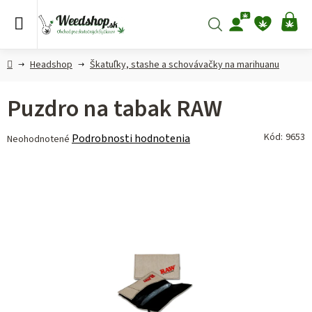
Prejsť
na
Hľadať
NÁ
obsah
KO
Domov
Headshop
Škatuľky, stashe a schovávačky na marihuanu
Puzdro na tabak RAW
Priemerné
Kód:
9653
Podrobnosti hodnotenia
Neohodnotené
hodnotenie
produktu
je
0,0
z 5
hviezdičiek.