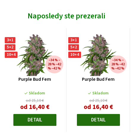
Naposledy ste prezerali
3+1
3+1
5+2
5+2
10+4
10+4
–34 % –
–34 % –
28 % –42
28 % –42
% –42 %
% –42 %
Purple Bud Fem
Purple Bud Fem
Skladom
Skladom
od 25,10 €
od 25,10 €
od
16,40 €
od
16,40 €
Jednotková
Jednotková
cena:
cena:
DETAIL
DETAIL