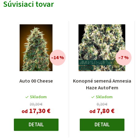
Súvisiaci tovar
–14 %
–7 %
Auto 00 Cheese
Konopné semená Amnesia
Haze AutoFem
Skladom
Skladom
20,20 €
8,20 €
17,30 €
7,80 €
od
od
DETAIL
DETAIL