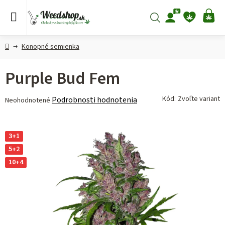
Prejsť
na
Hľadať
NÁ
obsah
KO
Domov
Konopné semienka
Purple Bud Fem
Priemerné
Kód:
Zvoľte variant
Podrobnosti hodnotenia
Neohodnotené
hodnotenie
produktu
je
3+1
0,0
5+2
z 5
10+4
hviezdičiek.