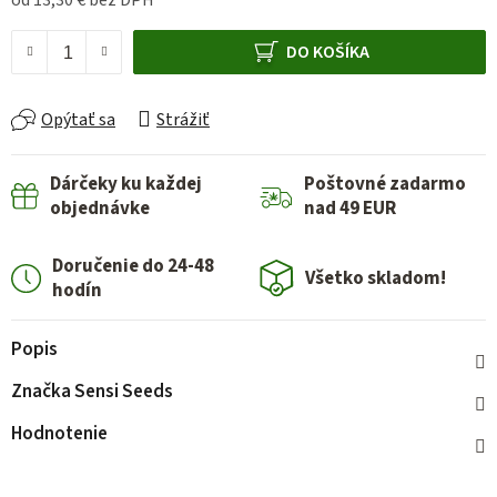
od
13,30 €
bez DPH
Jednotková cena:
DO KOŠÍKA
Opýtať sa
Strážiť
Dárčeky ku každej
Poštovné zadarmo
objednávke
nad 49 EUR
Doručenie do 24-48
Všetko skladom!
hodín
Popis
Značka
Sensi Seeds
Hodnotenie