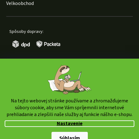
Velkoobchod
Spôsoby dopravy:
Spôsoby platby:
Na tejto webovej stránke používame a zhromažďujeme
súbory cookie, aby sme Vám spríjemnili internetové
prehliadanie a zlepšili naše služby aj funkcie nášho e-shopu.
Copyright 2026
weedshop.sk
. Všetky práva vyhradené.
Nastavenie
Upraviť nastavenie cookies
Súhlasím
Shoptet Premium
|
mime digital