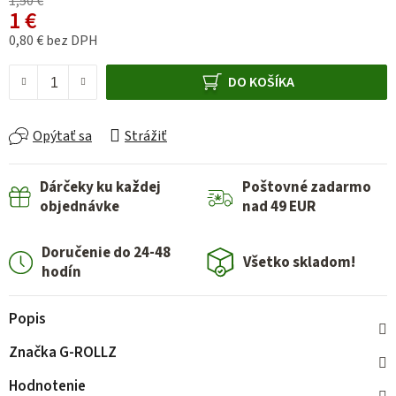
1,50 €
1 €
0,80 € bez DPH
Jednotková cena:
DO KOŠÍKA
Opýtať sa
Strážiť
Dárčeky ku každej
Poštovné zadarmo
objednávke
nad 49 EUR
Doručenie do 24-48
Všetko skladom!
hodín
Popis
Značka
G-ROLLZ
Hodnotenie