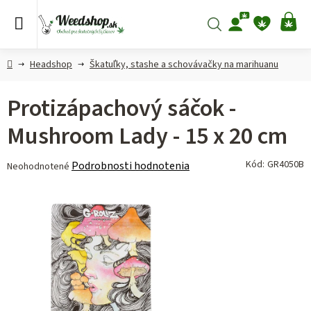
Prejsť
na
Hľadať
NÁ
obsah
KO
Domov
Headshop
Škatuľky, stashe a schovávačky na marihuanu
Protizápachový sáčok -
Mushroom Lady - 15 x 20 cm
Priemerné
Kód:
GR4050B
Podrobnosti hodnotenia
Neohodnotené
hodnotenie
produktu
je
0,0
z 5
hviezdičiek.