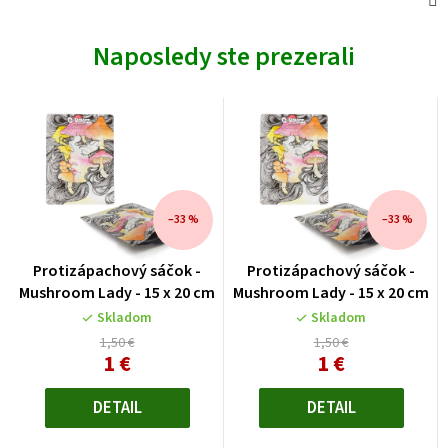
Naposledy ste prezerali
–33 %
–33 %
Protizápachový sáčok -
Protizápachový sáčok -
Mushroom Lady - 15 x 20 cm
Mushroom Lady - 15 x 20 cm
Skladom
Skladom
1,50 €
1,50 €
1 €
1 €
Jednotková
Jednotková
cena:
cena:
DETAIL
DETAIL