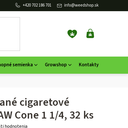
702 186 701
info
@
weedshop.sk
NÁKUPNÝ
KOŠÍK
nopné semienka
Growshop
Kontakty
ané cigaretové
AW Cone 1 1/4, 32 ks
ti hodnotenia