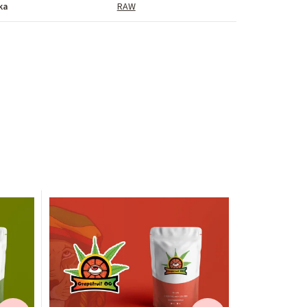
ka
RAW