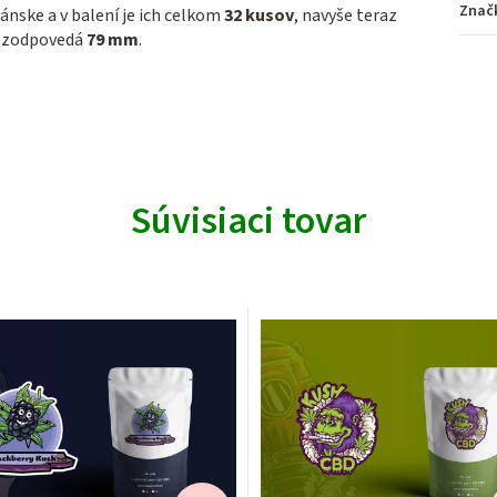
Znač
gánske a v balení je ich celkom
32 kusov
, navyše teraz
o zodpovedá
79 mm
.
Súvisiaci tovar