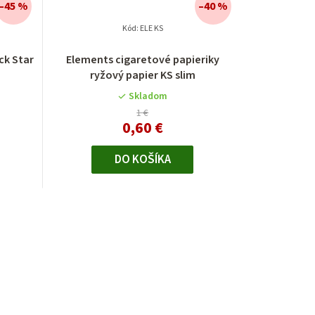
–45 %
–40 %
Kód:
ELE KS
ck Star
Elements cigaretové papieriky
ryžový papier KS slim
Skladom
1 €
0,60 €
DO KOŠÍKA