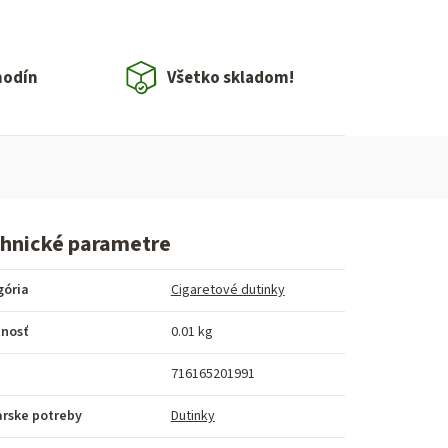
hodín
Všetko skladom!
hnické parametre
gória
Cigaretové dutinky
nosť
0.01 kg
716165201991
arske potreby
Dutinky