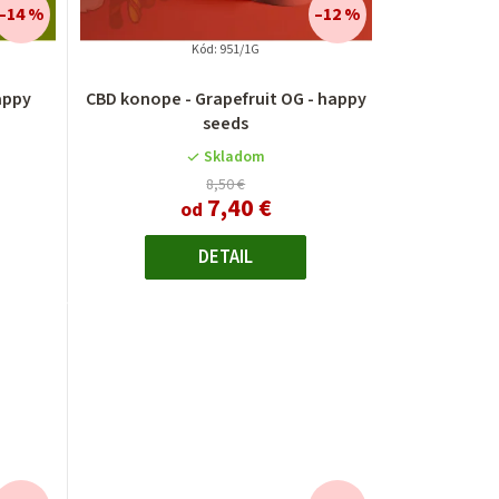
–14 %
–12 %
Kód:
951/1G
appy
CBD konope - Grapefruit OG - happy
seeds
Skladom
8,50 €
7,40 €
od
DETAIL