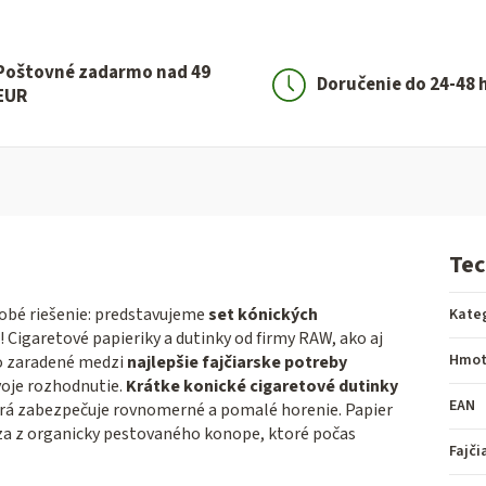
Poštovné zadarmo nad 49
Doručenie do 24-48 
EUR
Tec
dobé riešenie: predstavujeme
set kónických
Kate
! Cigaretové papieriky a dutinky od firmy RAW, ako aj
Hmot
to zaradené medzi
najlepšie fajčiarske potreby
voje rozhodnutie.
Krátke konické cigaretové dutinky
EAN
rá zabezpečuje rovnomerné a pomalé horenie. Papier
dza z organicky pestovaného konope, ktoré počas
Fajči