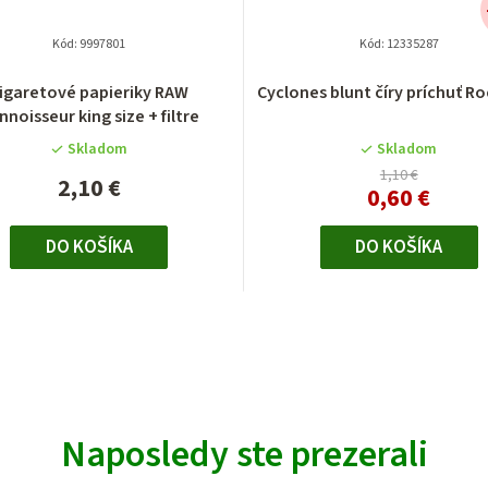
Kód:
9997801
Kód:
12335287
igaretové papieriky RAW
Cyclones blunt číry príchuť Ro
nnoisseur king size + filtre
Skladom
Skladom
1,10 €
2,10 €
0,60 €
DO KOŠÍKA
DO KOŠÍKA
Naposledy ste prezerali