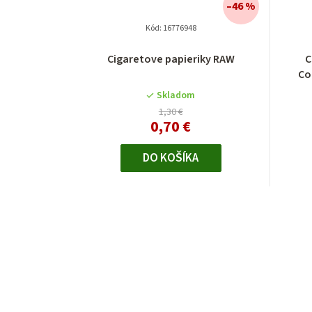
–46 %
Kód:
16776948
Cigaretove papieriky RAW
C
Co
Skladom
1,30 €
0,70 €
DO KOŠÍKA