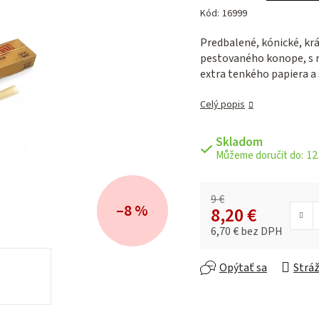
hodnotenie
Kód:
16999
produktu
je
Predbalené, kónické, kr
0,0
pestovaného konope, s r
z 5
extra tenkého papiera a 
hviezdičiek.
Celý popis
Skladom
12.
9 €
–8 %
8,20 €
6,70 € bez DPH
Jednotková cena:
Opýtať sa
Stráž