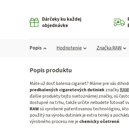
Dárčeky ku každej
objednávke
Popis
Hodnotenie
Značka
RAW
Máte už dosť balenia cigariet? Máme pre vás dlho
predbalených cigaretových dutiniek
značky
RAW
ďalšie produkty tejto svetoznámej značky, sú čas
dostupné na trhu, takže určite nebudete ľutovať s
RAW
sú vyrobené patentovanou technológiou, kto
použitý na výrobu dutiniek je extra tenký a pochá
výrobného procesu nie je
chemicky ošetrené
.