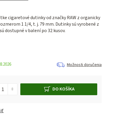
átke cigaretové dutinky od značky RAW z organicky
ozmerom 1 1/4, t. j. 79 mm. Dutinky sú vyrobené z
sú dostupné v balení po 32 kusov.
8.2026
Možnosti doručenia
DO KOŠÍKA
iť