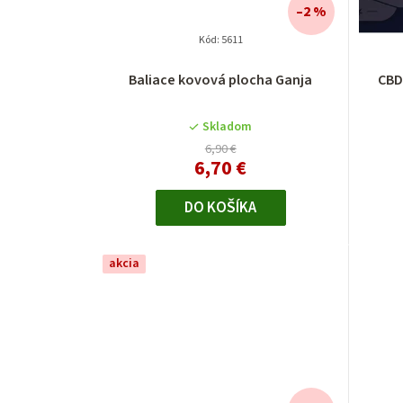
–2 %
Kód:
5611
Baliace kovová plocha Ganja
CBD
Skladom
6,90 €
6,70 €
DO KOŠÍKA
akcia