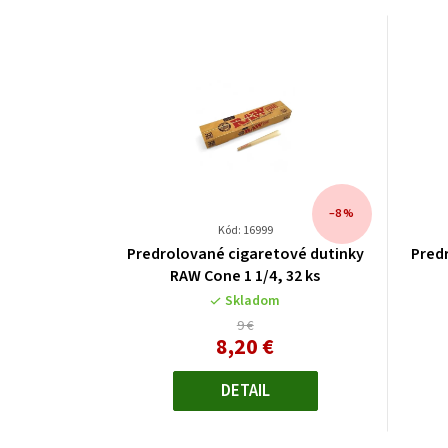
–8 %
Kód: 16999
Predrolované cigaretové dutinky
Pred
RAW Cone 1 1/4, 32 ks
Skladom
9 €
8,20 €
Jednotková
cena:
DETAIL