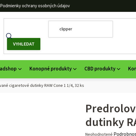
Podmienky ochrany osobných údajov
adshop
Konopné produkty
CBD produkty
Ko
vané cigaretové dutinky RAW Cone 1 1/4, 32 ks
Predrolov
dutinky R
Priemerné
Podrobnos
Neohodnotené