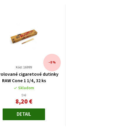
–8 %
Kód: 16999
rolované cigaretové dutinky
RAW Cone 1 1/4, 32 ks
Skladom
9 €
8,20 €
Jednotková
cena:
DETAIL