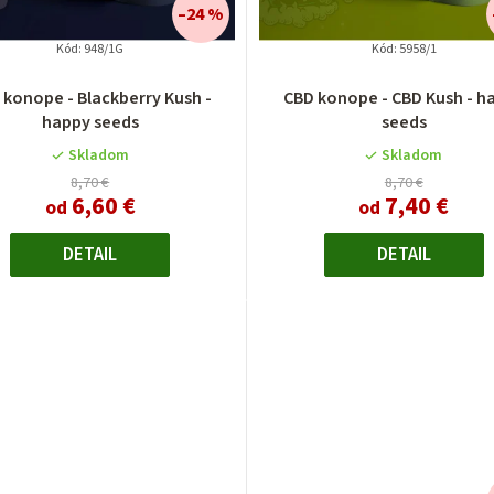
–24 %
Kód:
948/1G
Kód:
5958/1
Priemerné
Priemerné
 konope - Blackberry Kush -
CBD konope - CBD Kush - h
hodnotenie
hodnotenie
happy seeds
seeds
produktu
produktu
je
je
Skladom
Skladom
4,0
4,3
8,70 €
8,70 €
6,60 €
7,40 €
z
z
od
od
5
5
hviezdičiek.
hviezdičiek.
DETAIL
DETAIL