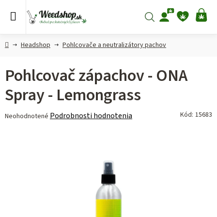
Prejsť
na
Hľadať
NÁ
obsah
KO
Domov
Headshop
Pohlcovače a neutralizátory pachov
Pohlcovač zápachov - ONA
Spray - Lemongrass
Priemerné
Kód:
15683
Podrobnosti hodnotenia
Neohodnotené
hodnotenie
produktu
je
0,0
z 5
hviezdičiek.