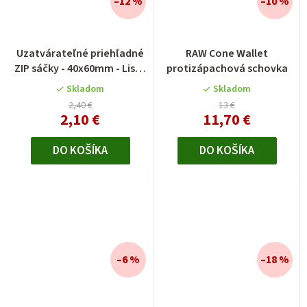
–12 %
–10 %
Uzatvárateľné priehľadné
RAW Cone Wallet
ZIP sáčky - 40x60mm - List -
protizápachová schovka
100 ks
Skladom
Skladom
2,40 €
13 €
2,10 €
11,70 €
DO KOŠÍKA
DO KOŠÍKA
–6 %
–18 %