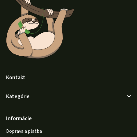
p
ä
t
i
e
Kontakt
Kategórie
Informácie
Doprava a platba