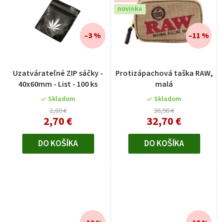
novinka
–3 %
–11 %
Uzatvárateľné ZIP sáčky -
Protizápachová taška RAW,
40x60mm - List - 100 ks
malá
Skladom
Skladom
2,80 €
36,90 €
2,70 €
32,70 €
DO KOŠÍKA
DO KOŠÍKA