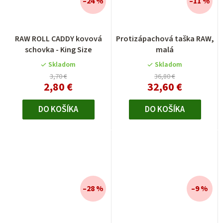
–24 %
–11 %
RAW ROLL CADDY kovová
Protizápachová taška RAW,
schovka - King Size
malá
Skladom
Skladom
3,70 €
36,80 €
2,80 €
32,60 €
DO KOŠÍKA
DO KOŠÍKA
–28 %
–9 %