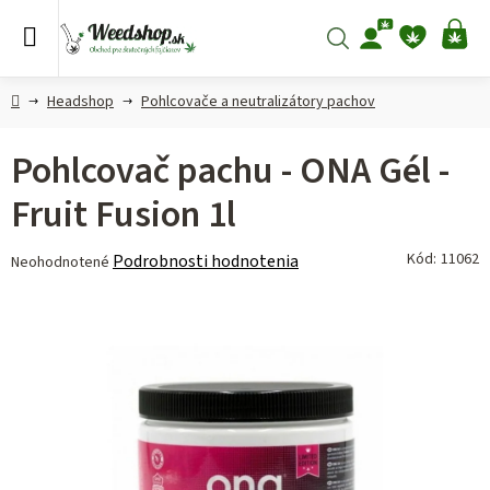
Prejsť
na
Hľadať
NÁ
obsah
KO
Domov
Headshop
Pohlcovače a neutralizátory pachov
Pohlcovač pachu - ONA Gél -
Fruit Fusion 1l
Priemerné
Kód:
11062
Podrobnosti hodnotenia
Neohodnotené
hodnotenie
produktu
je
0,0
z 5
hviezdičiek.