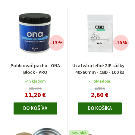
–13 %
–10 %
Pohlcovač pachu - ONA
Uzatvárateľné ZIP sáčky -
Block - PRO
40x60mm - CBD - 100 ks
Skladom
Skladom
12,90 €
2,90 €
11,20 €
2,60 €
DO KOŠÍKA
DO KOŠÍKA
novinka