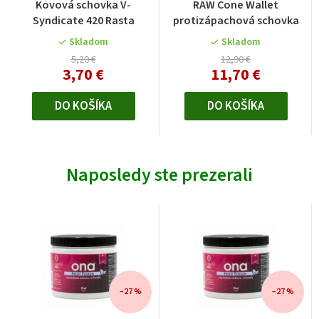
Kovová schovka V-
RAW Cone Wallet
Syndicate 420 Rasta
protizápachová schovka
Skladom
Skladom
5,20 €
12,90 €
3,70 €
11,70 €
DO KOŠÍKA
DO KOŠÍKA
Naposledy ste prezerali
–27 %
–27 %