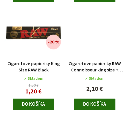
o
v
–20 %
Cigaretové papieriky King
Cigaretové papieriky RAW
Size RAW Black
Connoisseur king size +
filtre
Skladom
Skladom
1,50 €
2,10 €
1,20 €
DO KOŠÍKA
DO KOŠÍKA