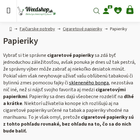
Prejsť
na
Hľadať
NÁ
obsah
KO
Domov
Fajčiarske potreby
Cigaretové papieriky
Papieriky
Papieriky
Vybrať si tie správne
cigaretové papieriky
sa zdá byť
jednoduchou záležitosťou, avšak ponuka je dnes už tak pestrá,
že správny výber môže zabrať aj niekoľko desiatok minút.
Pokiaľ vám však nevyhovuje užívať vašu obľúbenú tabakovú či
bylinnú zmes pomocou fajky či
skleneného bonga
, nezostáva
nič iné, než si nájsť svojho favorita aj medzi
cigaretovými
papierikmi
. Papieriky sa dnes dajú všeobecne rozdeliť na
dlhé
a krátke
. Niektorí užívatelia konope ich rozlišujú aj na
cigaretové papieriky určené na tabak a papieriky vhodné na
marihuanu. To je však omyl, pretože
cigaretové papieriky sú
z tohto pohľadu rovnaké, bez ohľadu na to, čo sa do nich
bude baliť.