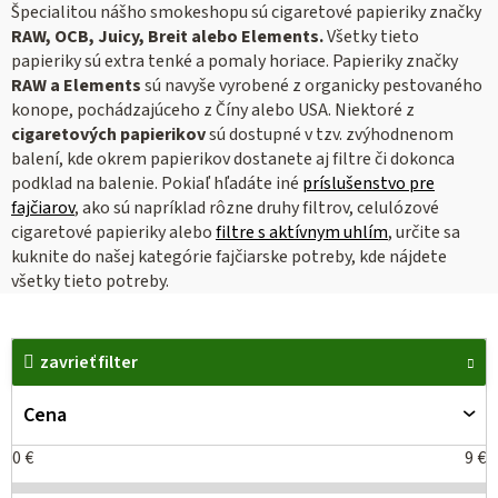
Špecialitou nášho smokeshopu sú cigaretové papieriky značky
RAW, OCB, Juicy, Breit alebo Elements.
Všetky tieto
papieriky sú extra tenké a pomaly horiace. Papieriky značky
RAW a Elements
sú navyše vyrobené z organicky pestovaného
konope, pochádzajúceho z Číny alebo USA. Niektoré z
cigaretových papierikov
sú dostupné v tzv. zvýhodnenom
balení, kde okrem papierikov dostanete aj filtre či dokonca
podklad na balenie. Pokiaľ hľadáte iné
príslušenstvo pre
fajčiarov
, ako sú napríklad rôzne druhy filtrov, celulózové
cigaretové papieriky alebo
filtre s aktívnym uhlím
, určite sa
kuknite do našej kategórie fajčiarske potreby, kde nájdete
všetky tieto potreby.
V
ý
zavrieť filter
p
Cena
i
s
0
€
9
€
p