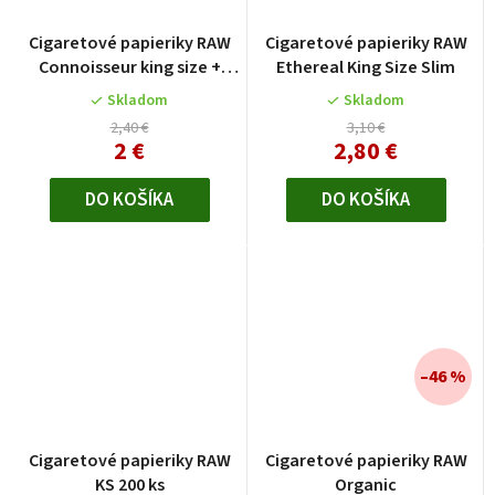
Cigaretové papieriky RAW
Cigaretové papieriky RAW
Connoisseur king size +
Ethereal King Size Slim
předrolované filtre
Skladom
Skladom
2,40 €
3,10 €
2 €
2,80 €
DO KOŠÍKA
DO KOŠÍKA
–46 %
Cigaretové papieriky RAW
Cigaretové papieriky RAW
KS 200 ks
Organic