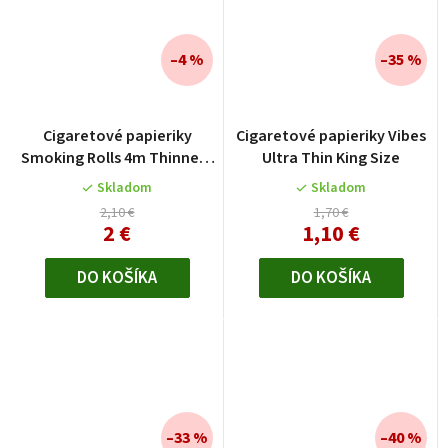
–4 %
–35 %
Cigaretové papieriky
Cigaretové papieriky Vibes
Smoking Rolls 4m Thinnest
Ultra Thin King Size
Red
Skladom
Skladom
2,10 €
1,70 €
2 €
1,10 €
DO KOŠÍKA
DO KOŠÍKA
–33 %
–40 %