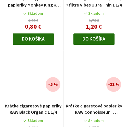
papieriky Monkey King KS
+ filtre Vibes Ultra Thin 1 1/4
Slim
Skladom
Skladom
1,20 €
1,70 €
0,80 €
1,20 €
DO KOŠÍKA
DO KOŠÍKA
–5 %
–23 %
Krátke cigaretové papieriky
Krátke cigaretové papieriky
RAW Black Organic 1 1/4
RAW Connoisseur +
predrolované filtre
Skladom
Skladom