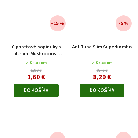
–15 %
–5 %
Cigaretové papieriky s
ActiTube Slim Superkombo
filtrami Mushrooms -
Weedshop
Skladom
Skladom
1,90 €
8,70 €
1,60 €
8,20 €
DO KOŠÍKA
DO KOŠÍKA