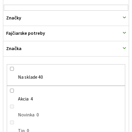
r
o
Značky
d
u
Fajčiarske potreby
k
t
Značka
o
v
Na sklade
40
Akcia
4
Novinka
0
Tip
0