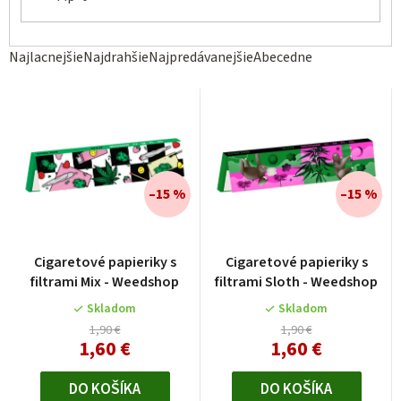
R
Najlacnejšie
Najdrahšie
Najpredávanejšie
Abecedne
a
d
e
n
i
–15 %
–15 %
e
p
r
Cigaretové papieriky s
Cigaretové papieriky s
o
filtrami Mix - Weedshop
filtrami Sloth - Weedshop
d
Skladom
Skladom
u
1,90 €
1,90 €
1,60 €
1,60 €
k
t
DO KOŠÍKA
DO KOŠÍKA