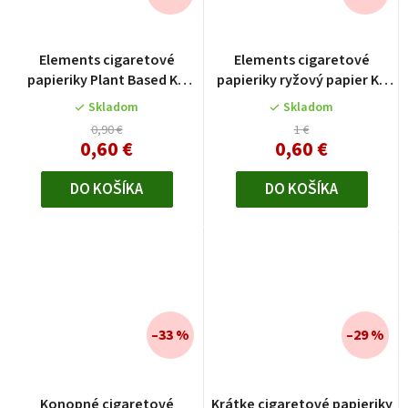
Elements cigaretové
Elements cigaretové
papieriky Plant Based KS
papieriky ryžový papier KS
slim
slim
Skladom
Skladom
0,90 €
1 €
0,60 €
0,60 €
DO KOŠÍKA
DO KOŠÍKA
–33 %
–29 %
Konopné cigaretové
Krátke cigaretové papieriky