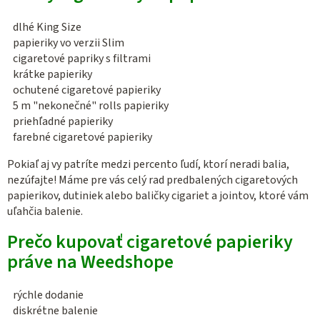
p
dlhé King Size
i
papieriky vo verzii Slim
s
cigaretové papriky s filtrami
u
krátke papieriky
ochutené cigaretové papieriky
5 m "nekonečné" rolls papieriky
priehľadné papieriky
farebné cigaretové papieriky
Pokiaľ aj vy patríte medzi percento ľudí, ktorí neradi balia,
nezúfajte! Máme pre vás celý rad predbalených cigaretových
papierikov, dutiniek alebo baličky cigariet a jointov, ktoré vám
uľahčia balenie.
Prečo kupovať cigaretové papieriky
práve na Weedshope
rýchle dodanie
diskrétne balenie