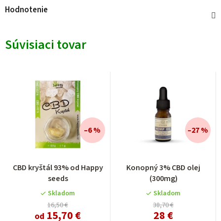
Hodnotenie
Súvisiaci tovar
–6 %
–27 %
Priemerné
CBD kryštál 93% od Happy
Konopný 3% CBD olej
hodnotenie
seeds
(300mg)
produktu
je
Skladom
Skladom
5,0
16,50 €
38,70 €
15,70 €
28 €
z
od