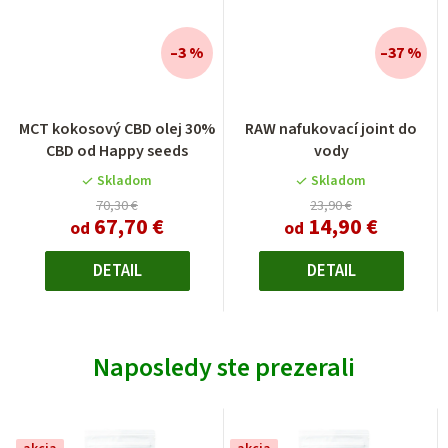
–3 %
–37 %
Priemerné
MCT kokosový CBD olej 30%
RAW nafukovací joint do
hodnotenie
CBD od Happy seeds
vody
produktu
je
Skladom
Skladom
5,0
70,30 €
23,90 €
67,70 €
14,90 €
z
od
od
5
hviezdičiek.
DETAIL
DETAIL
Naposledy ste prezerali