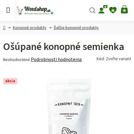
Prejsť
na
Hľadať
NÁ
obsah
KO
Domov
Konopné produkty
Ďalšie konopné produkty
Ošúpané konopné semienka
Priemerné
Kód:
Zvoľte variant
Podrobnosti hodnotenia
Neohodnotené
hodnotenie
produktu
je
akcia
0,0
z 5
hviezdičiek.