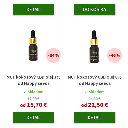
5
hviezdičiek.
DETAIL
DO KOŠÍKA
–34 %
–46 %
MCT kokosový CBD olej 3%
MCT kokosový CBD olej 8%
od Happy seeds
od Happy seeds
Skladom
Skladom
17,30 €
24,80 €
15,70 €
22,50 €
od
od
DETAIL
DETAIL