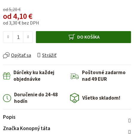
od 5,20 €
od
4,10 €
od
3,30 €
bez DPH
Jednotková cena:
DO KOŠÍKA
Opýtať sa
Strážiť
Dárčeky ku každej
Poštovné zadarmo
objednávke
nad 49 EUR
Doručenie do 24-48
Všetko skladom!
hodín
Popis
Značka
Konopný táta