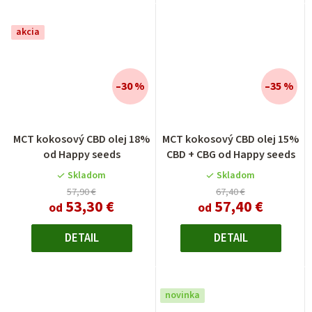
akcia
–30 %
–35 %
Priemerné
Priemerné
MCT kokosový CBD olej 18%
MCT kokosový CBD olej 15%
hodnotenie
hodnotenie
od Happy seeds
CBD + CBG od Happy seeds
produktu
produktu
je
je
Skladom
Skladom
4,0
4,5
57,90 €
67,40 €
53,30 €
57,40 €
z
z
od
od
5
5
hviezdičiek.
hviezdičiek.
DETAIL
DETAIL
novinka