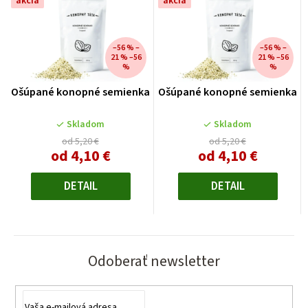
akcia
akcia
–56 % –
–56 % –
21 % –56
21 % –56
%
%
Ošúpané konopné semienka
Ošúpané konopné semienka
Skladom
Skladom
od 5,20 €
od 5,20 €
od
4,10 €
od
4,10 €
Jednotková
Jednotková
cena:
cena:
DETAIL
DETAIL
Odoberať newsletter