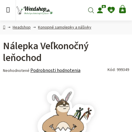
Prejsť
na
Hľadať
NÁ
obsah
KO
Domov
Headshop
Konopné samolepky a nášivky
Nálepka Veľkonočný
leňochod
Priemerné
Kód:
999349
Podrobnosti hodnotenia
Neohodnotené
hodnotenie
produktu
je
0,0
z 5
hviezdičiek.