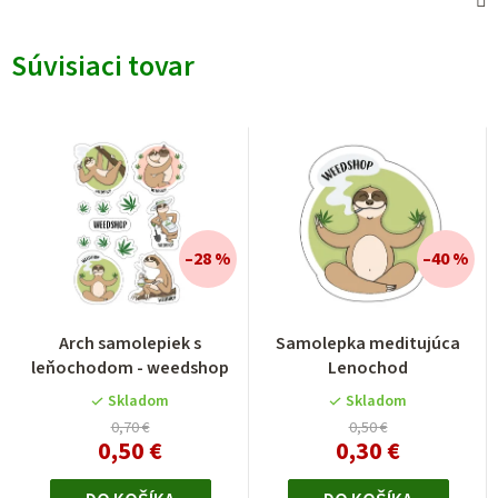
Súvisiaci tovar
–28 %
–40 %
Arch samolepiek s
Samolepka meditujúca
leňochodom - weedshop
Lenochod
Skladom
Skladom
0,70 €
0,50 €
0,50 €
0,30 €