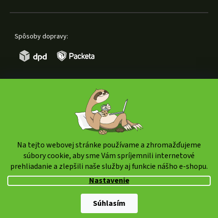
Spôsoby dopravy:
Spôsoby platby:
Na tejto webovej stránke používame a zhromažďujeme
súbory cookie, aby sme Vám spríjemnili internetové
prehliadanie a zlepšili naše služby aj funkcie nášho e-shopu.
Copyright 2026
weedshop.sk
. Všetky práva vyhradené.
Nastavenie
Upraviť nastavenie cookies
Shoptet Premium
|
mime digital
Súhlasím