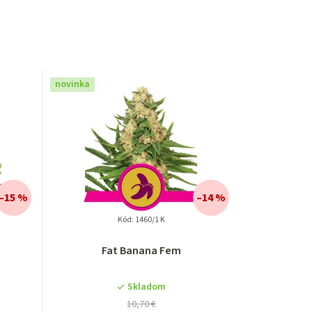
novinka
–15 %
–14 %
Kód:
1460/1 K
Fat Banana Fem
Skladom
10,70 €