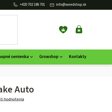
702 186 701
info
@
weedshop.sk
NÁKUPNÝ
KOŠÍK
nopné semienka
Growshop
Kontakty
ake Auto
ti hodnotenia