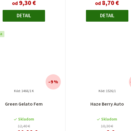
9,30 €
8,70 €
od
od
DETAIL
DETAIL
ka
–9 %
Kód:
1466/1 K
Kód:
1526/1
Green Gelato Fem
Haze Berry Auto
Skladom
Skladom
12,40 €
10,30 €