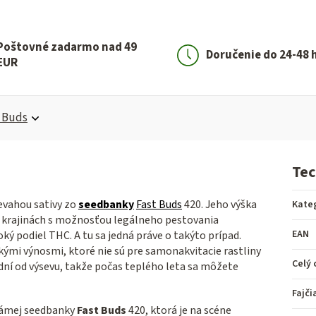
Poštovné zadarmo nad 49
Doručenie do 24-48 
EUR
t Buds
Tec
evahou sativy zo
seedbanky
Fast Buds
420. Jeho výška
Kate
 krajinách s možnosťou legálneho pestovania
EAN
 podiel THC. A tu sa jedná práve o takýto prípad.
kými výnosmi, ktoré nie sú pre samonakvitacie rastliny
Celý 
0 dní od výsevu, takže počas teplého leta sa môžete
Fajči
námej seedbanky
Fast Buds
420, ktorá je na scéne