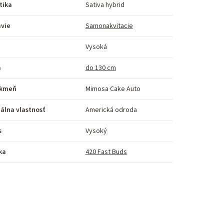
tika
Sativa hybrid
avie
Samonakvitacie
Vysoká
a
do 130 cm
kmeň
Mimosa Cake Auto
álna vlastnosť
Americká odroda
s
Vysoký
ka
420 Fast Buds