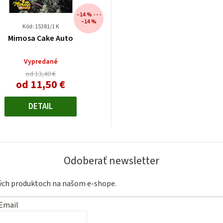
–14 % - - -
–14 %
Kód: 15381/1 K
Mimosa Cake Auto
Vypredané
od 13,40 €
od
11,50 €
Jednotková
cena:
DETAIL
Odoberať newsletter
vých produktoch na našom e-shope.
Email