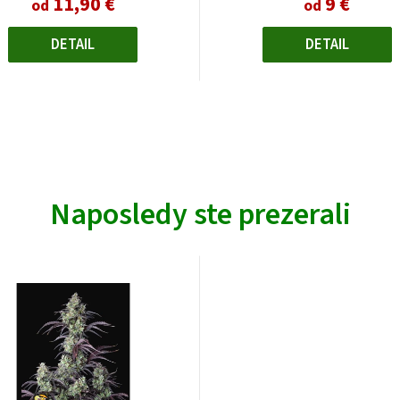
11,90 €
9 €
od
od
DETAIL
DETAIL
Naposledy ste prezerali