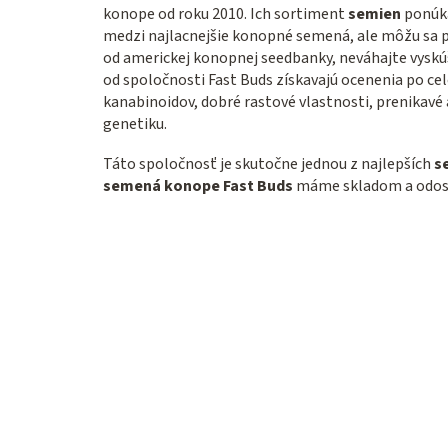
konope od roku 2010. Ich sortiment
semien
ponúka
medzi najlacnejšie konopné semená, ale môžu sa p
od americkej konopnej seedbanky, neváhajte vyskú
od spoločnosti Fast Buds získavajú ocenenia po ce
kanabinoidov, dobré rastové vlastnosti, prenikavé 
genetiku.
Táto spoločnosť je skutočne jednou z najlepších
s
semená konope Fast Buds
máme skladom a odosi