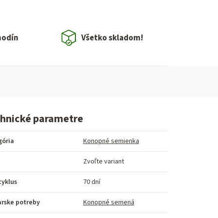
hodín
Všetko skladom!
hnické parametre
gória
Konopné semienka
Zvoľte variant
cyklus
70 dní
arske potreby
Konopné semená