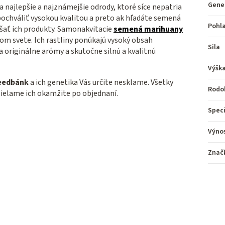
Gene
 najlepšie a najznámejšie odrody, ktoré síce nepatria
ochváliť vysokou kvalitou a preto ak hľadáte semená
Pohl
šať ich produkty. Samonakvitacie
semená marihuany
lom svete. Ich rastliny ponúkajú vysoký obsah
Sila
a originálne arómy a skutočne silnú a kvalitnú
Výšk
eedbánk
a ich genetika Vás určite nesklame. Všetky
Rodo
elame ich okamžite po objednaní.
Speci
Výno
Znač