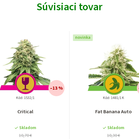
Súvisiaci tovar
novinka
–13 %
Kód:
1532/1
Kód:
1481/1 K
Critical
Fat Banana Auto
Skladom
Skladom
10,70 €
10,30 €