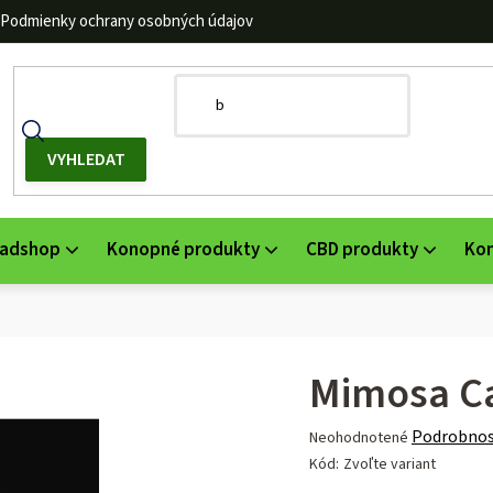
Podmienky ochrany osobných údajov
adshop
Konopné produkty
CBD produkty
Ko
Mimosa C
Priemerné
Podrobnos
Neohodnotené
hodnotenie
Kód:
Zvoľte variant
produktu