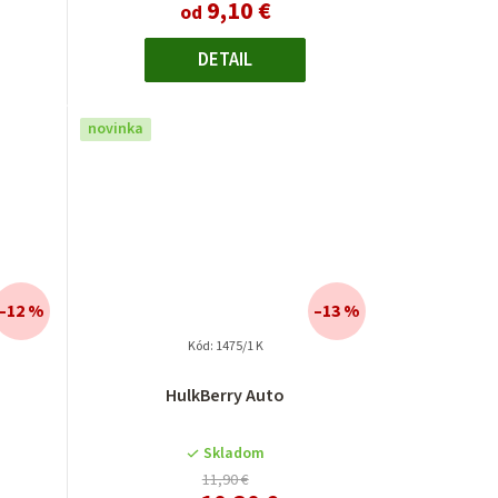
9,10 €
od
DETAIL
novinka
–12 %
–13 %
Kód:
1475/1 K
HulkBerry Auto
Skladom
11,90 €