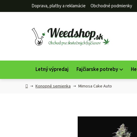
Prejsť
Doprava, platby a reklamácie
Obchodné podmienky
na
obsah
Letný výpredaj
Fajčiarske potreby
He
Domov
Konopné semienka
Mimosa Cake Auto