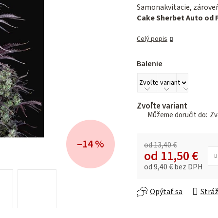
je
Samonakvitacie, zárove
0,0
Cake Sherbet Auto od F
z 5
hviezdičiek.
Celý popis
Balenie
Zvoľte variant
Zvo
–14 %
od 13,40 €
od
11,50 €
od
9,40 €
bez DPH
Jednotková cena:
Opýtať sa
Stráž