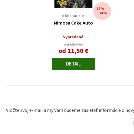
–14 % - - -
–14 %
Kód: 15381/1 K
Mimosa Cake Auto
Vypredané
od 13,40 €
od
11,50 €
Jednotková
cena:
DETAIL
Vložte svoj e-mail a my Vám budeme zasielať informácie o no