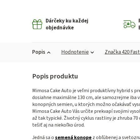
Dárčeky ku každej
objednávke
Popis
Hodnotenie
Značka
420 Fas
Mimosa Cake Auto je veľmi produktívny hybrid s pr
dosiahne maximálne 130 cm, ale samozrejme iba v
konopných semien, u ktorých možno očakávať vysoký
Mimosa Cake Auto Vás určite prekvapí svojimi vyso
až tak typické. Životný cyklus rastliny je zhruba 7
tešiť aj na niekoľko úrod.
Jedná sa o
semená konope
z obľúbenej a svetoz