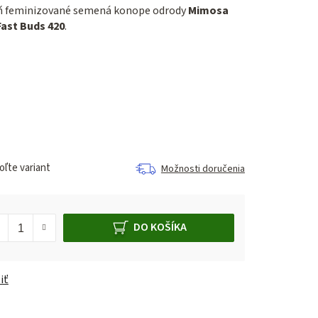
ň feminizované semená konope odrody
Mimosa
ast Buds 420
.
ľte variant
Možnosti doručenia
DO KOŠÍKA
iť