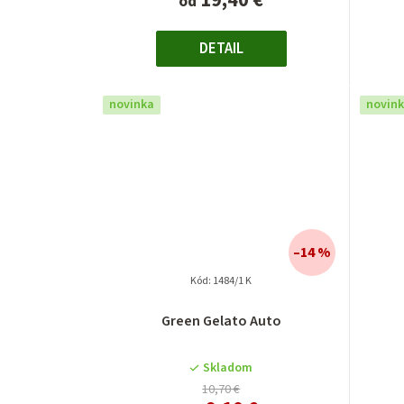
19,40 €
od
DETAIL
novinka
novin
–14 %
Kód:
1484/1 K
Priemerné
Green Gelato Auto
hodnotenie
produktu
je
Skladom
4,0
10,70 €