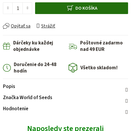
DO KOŠÍKA
Opýtať sa
Strážiť
Dárčeky ku každej
Poštovné zadarmo
objednávke
nad 49 EUR
Doručenie do 24-48
Všetko skladom!
hodín
Popis
Značka
World of Seeds
Hodnotenie
Naposledy ste prezerali