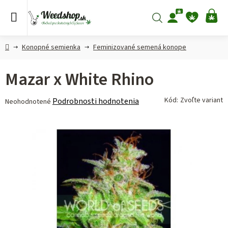
Prejsť
na
Hľadať
NÁ
obsah
KO
Domov
Konopné semienka
Feminizované semená konope
Mazar x White Rhino
Priemerné
Kód:
Zvoľte variant
Podrobnosti hodnotenia
Neohodnotené
hodnotenie
produktu
je
0,0
z 5
hviezdičiek.