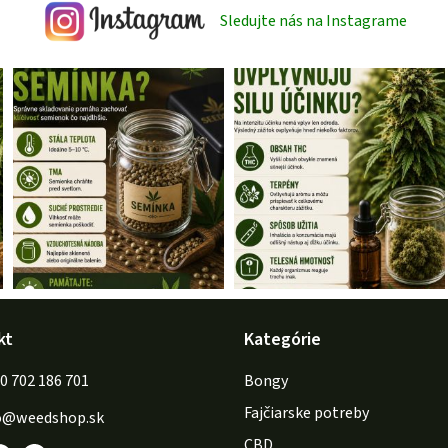
Sledujte nás na Instagrame
kt
Kategórie
702 186 701
Bongy
Fajčiarske potreby
o
@
weedshop.sk
CBD