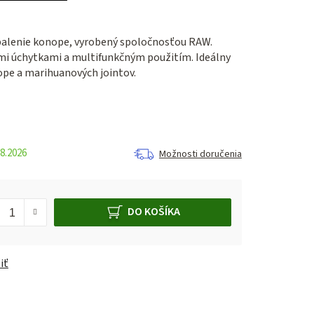
alenie konope, vyrobený spoločnosťou RAW.
mi úchytkami a multifunkčným použitím. Ideálny
ope a marihuanových jointov.
8.2026
Možnosti doručenia
DO KOŠÍKA
iť