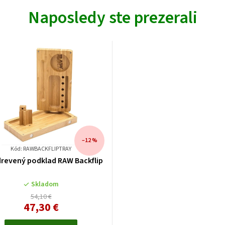
Naposledy ste prezerali
–12 %
Kód: RAWBACKFLIPTRAY
drevený podklad RAW Backflip
Skladom
54,10 €
47,30 €
Jednotková
cena: