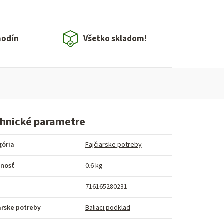
hodín
Všetko skladom!
hnické parametre
gória
Fajčiarske potreby
nosť
0.6 kg
716165280231
arske potreby
Baliaci podklad