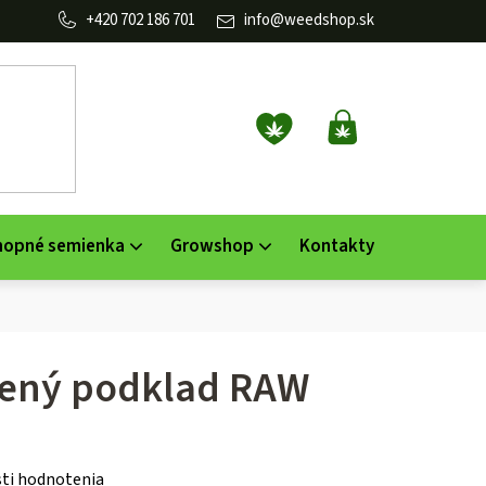
702 186 701
info
@
weedshop.sk
NÁKUPNÝ
KOŠÍK
nopné semienka
Growshop
Kontakty
vený podklad RAW
ti hodnotenia