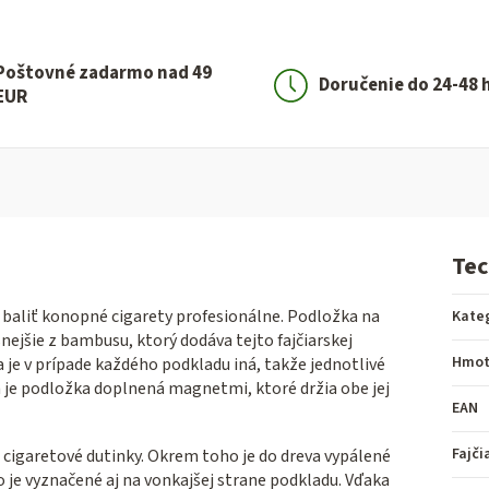
Poštovné zadarmo nad 49
Doručenie do 24-48 
EUR
Tec
o baliť konopné cigarety profesionálne. Podložka na
Kate
nejšie z bambusu, ktorý dodáva tejto fajčiarskej
Hmot
 je v prípade každého podkladu iná, takže jednotlivé
 je podložka doplnená magnetmi, ktoré držia obe jej
EAN
Fajči
či cigaretové dutinky. Okrem toho je do dreva vypálené
 je vyznačené aj na vonkajšej strane podkladu. Vďaka