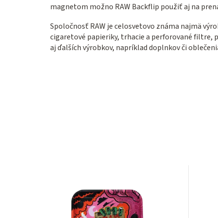
magnetom možno RAW Backflip použiť aj na prená
Spoločnosť RAW je celosvetovo známa najmä výrob
cigaretové papieriky, trhacie a perforované filtre
aj ďalších výrobkov, napríklad doplnkov či oblečeni