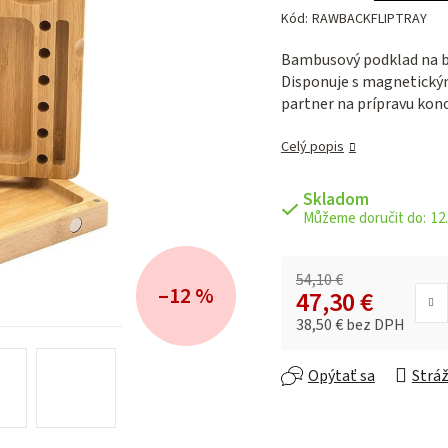
hodnotenie
Kód:
RAWBACKFLIPTRAY
produktu
je
Bambusový podklad na b
0,0
Disponuje s magnetický
z 5
partner na prípravu kon
hviezdičiek.
Celý popis
Skladom
12.
54,10 €
–12 %
47,30 €
38,50 € bez DPH
Jednotková cena:
Opýtať sa
Stráž