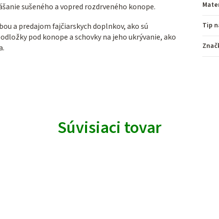
Mater
šanie sušeného a vopred rozdrveného konope.
Tip n
ou a predajom fajčiarskych doplnkov, ako sú
, podložky pod konope a schovky na jeho ukrývanie, ako
Znač
a.
Súvisiaci tovar