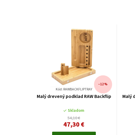
–12 %
Kód: RAWBACKFLIPTRAY
Malý drevený podklad RAW Backflip
Malý 
Skladom
54,10 €
47,30 €
Jednotková
cena: