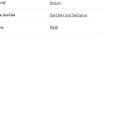
iál
Drevo
a darček
Darčeky pre fajčiarov
ka
RAW