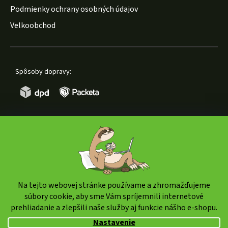
Podmienky ochrany osobných údajov
Velkoobchod
Spôsoby dopravy:
Spôsoby platby:
Na tejto webovej stránke používame a zhromažďujeme
súbory cookie, aby sme Vám spríjemnili internetové
prehliadanie a zlepšili naše služby aj funkcie nášho e-shopu.
Copyright 2026
weedshop.sk
. Všetky práva vyhradené.
Nastavenie
Upraviť nastavenie cookies