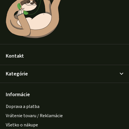
t
i
e
Kontakt
Kategórie
Informácie
Doprava a platba
Vrátenie tovaru / Reklamácie
Všetko o nákupe