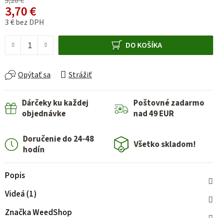
5,20 €
3,70 €
3 € bez DPH
Jednotková cena:
DO KOŠÍKA
Opýtať sa
Strážiť
Dárčeky ku každej
Poštovné zadarmo
objednávke
nad 49 EUR
Doručenie do 24-48
Všetko skladom!
hodín
Popis
Videá (1)
Značka
WeedShop