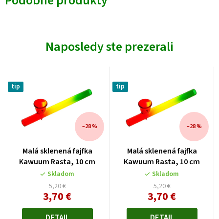
Podobné produkty
Naposledy ste prezerali
tip
tip
–28 %
–28 %
Malá sklenená fajfka
Malá sklenená fajfka
Kawuum Rasta, 10 cm
Kawuum Rasta, 10 cm
Skladom
Skladom
5,20 €
5,20 €
3,70 €
3,70 €
Jednotková
Jednotková
cena:
cena:
DETAIL
DETAIL