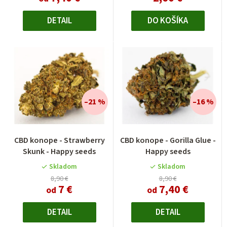
5
hviezdičiek.
DETAIL
DO KOŠÍKA
–21 %
–16 %
Priemerné
CBD konope - Strawberry
CBD konope - Gorilla Glue -
hodnotenie
Skunk - Happy seeds
Happy seeds
produktu
je
Skladom
Skladom
4,5
8,90 €
8,90 €
7 €
7,40 €
z
od
od
5
hviezdičiek.
DETAIL
DETAIL