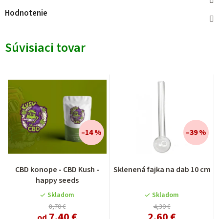
Hodnotenie
Súvisiaci tovar
–14 %
–39 %
Priemerné
CBD konope - CBD Kush -
Sklenená fajka na dab 10 cm
hodnotenie
happy seeds
produktu
je
Skladom
Skladom
4,3
8,70 €
4,30 €
7,40 €
2,60 €
z
od