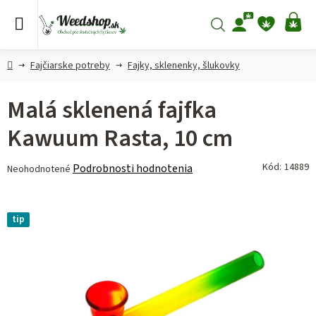
Prejsť
na
Hľadať
NÁ
obsah
KO
Domov
Fajčiarske potreby
Fajky, sklenenky, šlukovky
Malá sklenená fajfka
Kawuum Rasta, 10 cm
Priemerné
Kód:
14889
Podrobnosti hodnotenia
Neohodnotené
hodnotenie
produktu
je
tip
0,0
z 5
hviezdičiek.