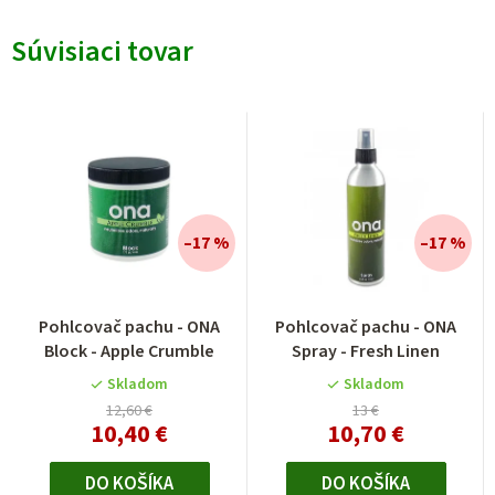
Súvisiaci tovar
–17 %
–17 %
Priemerné
Pohlcovač pachu - ONA
Pohlcovač pachu - ONA
hodnotenie
Block - Apple Crumble
Spray - Fresh Linen
produktu
je
Skladom
Skladom
5,0
12,60 €
13 €
10,40 €
10,70 €
z
5
hviezdičiek.
DO KOŠÍKA
DO KOŠÍKA