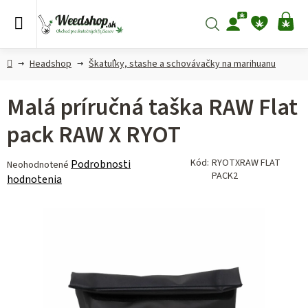
Prejsť
na
Hľadať
NÁ
obsah
KO
Domov
Headshop
Škatuľky, stashe a schovávačky na marihuanu
Malá príručná taška RAW Flat
pack RAW X RYOT
Priemerné
Kód:
RYOTXRAW FLAT
Podrobnosti
Neohodnotené
PACK2
hodnotenie
hodnotenia
produktu
je
0,0
z 5
hviezdičiek.