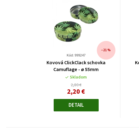
–21 %
Kód: 999247
Kovová ClickClack schovka
K
Camuflage - ø 55mm
Skladom
2,80 €
2,20 €
Jednotková
cena:
DETAIL