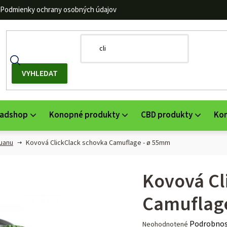
Podmienky ochrany osobných údajov
adshop
Konopné produkty
CBD produkty
Ko
huanu
Kovová ClickClack schovka Camuflage - ø 55mm
Kovová Cl
Camuflag
Priemerné
Podrobnos
Neohodnotené