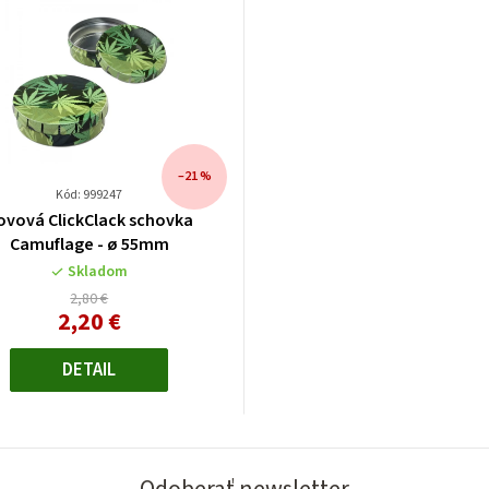
–21 %
Kód: 999247
ovová ClickClack schovka
Camuflage - ø 55mm
Skladom
2,80 €
2,20 €
Jednotková
cena:
DETAIL
Odoberať newsletter