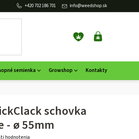
702 186 701
info
@
weedshop.sk
NÁKUPNÝ
KOŠÍK
nopné semienka
Growshop
Kontakty
ickClack schovka
e - ø 55mm
ti hodnotenia