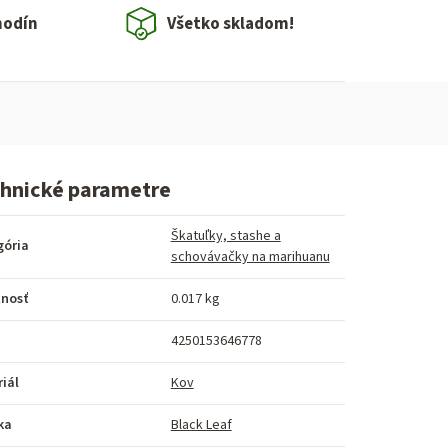
hodín
Všetko skladom!
hnické parametre
Škatuľky, stashe a
gória
schovávačky na marihuanu
nosť
0.017 kg
4250153646778
iál
Kov
ka
Black Leaf