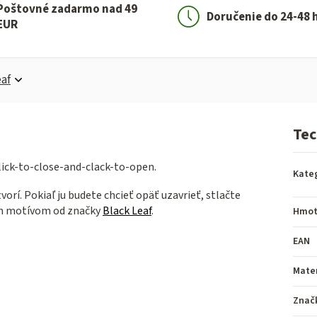
Poštovné zadarmo nad 49
Doručenie do 24-48 
EUR
af
Tec
ick-to-close-and-clack-to-open.
Kate
orí. Pokiaľ ju budete chcieť opäť uzavrieť, stlačte
ym motívom od značky
Black Leaf
.
Hmot
EAN
Mater
Znač