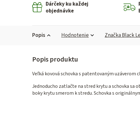
Dárčeky ku každej
objednávke
Popis
Hodnotenie
Značka
Black Le
Veľká kovová schovka s patentovaným uzáverom cl
Jednoducho zatlačte na stred krytu a schovka sa otv
boky krytu smerom k stredu. Schovka s origináln