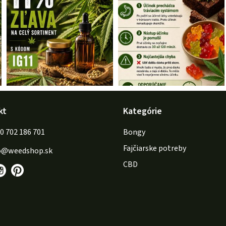
kt
Kategórie
702 186 701
Bongy
Fajčiarske potreby
o
@
weedshop.sk
CBD