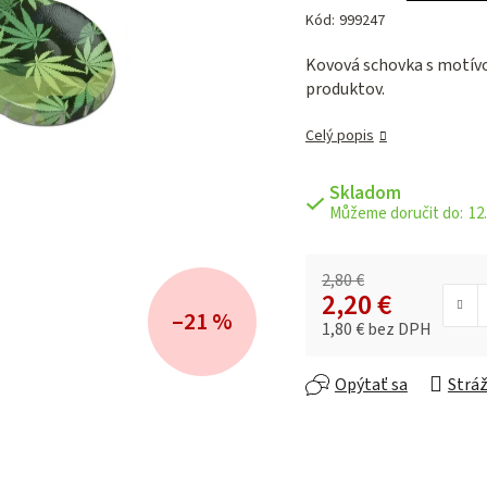
hodnotenie
Kód:
999247
produktu
je
Kovová schovka s motív
0,0
produktov.
z 5
hviezdičiek.
Celý popis
Skladom
12.
2,80 €
2,20 €
–21 %
1,80 € bez DPH
Jednotková cena:
Opýtať sa
Stráž