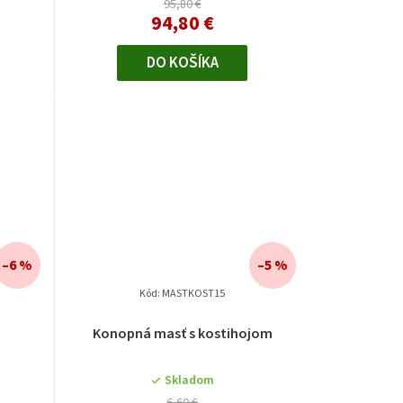
95,80 €
94,80 €
DO KOŠÍKA
–6 %
–5 %
Kód:
MASTKOST15
Priemerné
Konopná masť s kostihojom
hodnotenie
produktu
je
Skladom
5,0
6,60 €