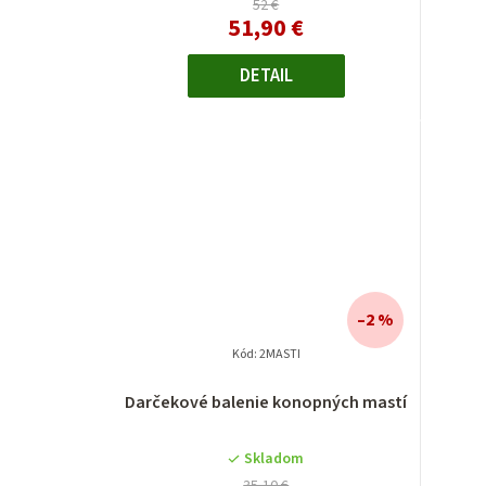
52 €
51,90 €
DETAIL
–2 %
Kód:
2MASTI
Darčekové balenie konopných mastí
Skladom
35,10 €