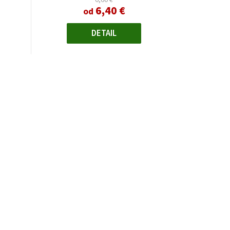
6,40 €
z
od
5
hviezdičiek.
DETAIL