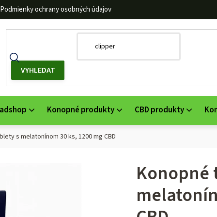
Podmienky ochrany osobných údajov
adshop
Konopné produkty
CBD produkty
Ko
blety s melatonínom 30 ks, 1200 mg CBD
Konopné t
melatonín
CBD