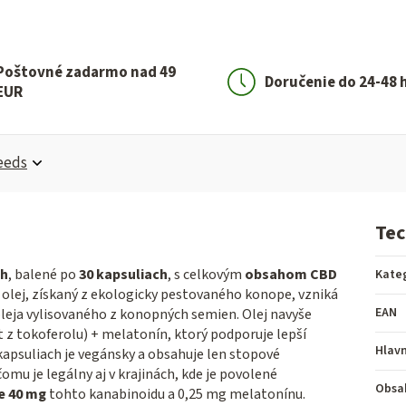
Poštovné zadarmo nad 49
Doručenie do 24-48 
EUR
eeds
Tec
ch
, balené po
30 kapsuliach
, s celkovým
obsahom CBD
Kate
olej, získaný z ekologicky pestovaného konope, vzniká
EAN
eja vylisovaného z konopných semien. Olej navyše
t z tokoferolu) + melatonín, ktorý podporuje lepší
Hlavn
kapsuliach je vegánsky a obsahuje len stopové
u je legálny aj v krajinách, kde je povolené
Obsa
e 40 mg
tohto kanabinoidu a 0,25 mg melatonínu.