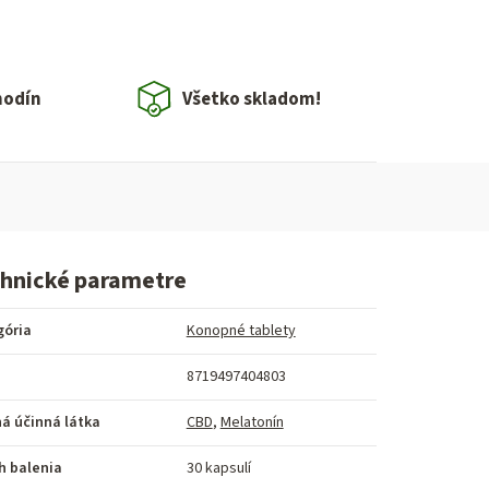
hodín
Všetko skladom!
hnické parametre
gória
Konopné tablety
8719497404803
á účinná látka
CBD
,
Melatonín
h balenia
30 kapsulí