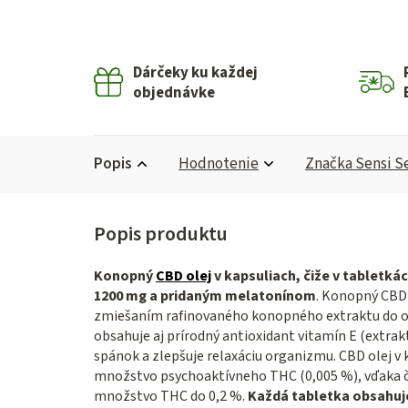
Dárčeky ku každej
objednávke
Popis
Hodnotenie
Značka
Sensi S
Konopný
CBD olej
v kapsuliach, čiže v tabletká
1200 mg a pridaným melatonínom
. Konopný CBD 
zmiešaním rafinovaného konopného extraktu do ol
obsahuje aj prírodný antioxidant vitamín E (extrak
spánok a zlepšuje relaxáciu organizmu. CBD olej v 
množstvo psychoaktívneho THC (0,005 %), vďaka čom
množstvo THC do 0,2 %.
Každá tabletka obsahuj