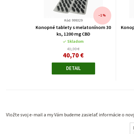
–1 %
Kód: 999329
Konopné tablety s melatonínom 30
Konop
ks, 1200 mg CBD
Skladom
41,30 €
40,70 €
Jednotková
cena:
DETAIL
Vložte svoj e-mail a my Vám budeme zasielať informácie o no