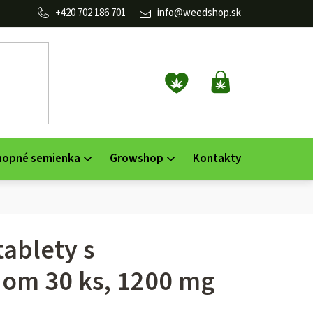
702 186 701
info
@
weedshop.sk
NÁKUPNÝ
KOŠÍK
nopné semienka
Growshop
Kontakty
ablety s
om 30 ks, 1200 mg