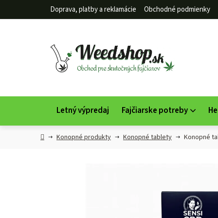
Prejsť
Doprava, platby a reklamácie
Obchodné podmienky
na
obsah
Letný výpredaj
Fajčiarske potreby
He
Domov
Konopné produkty
Konopné tablety
Konopné ta