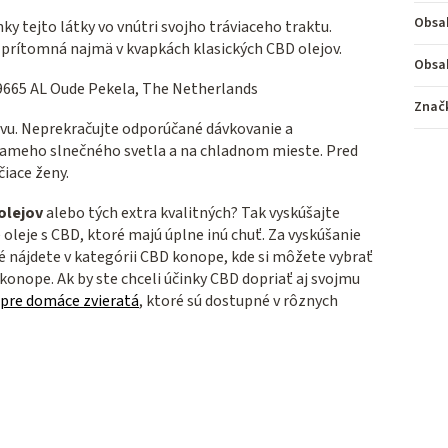
Obsa
ky tejto látky vo vnútri svojho tráviaceho traktu.
e prítomná najmä v kvapkách klasických CBD olejov.
Obsa
 9665 AL Oude Pekela, The Netherlands
Znač
avu. Neprekračujte odporúčané dávkovanie a
iameho slnečného svetla a na chladnom mieste. Pred
čiace ženy.
olejov
alebo tých extra kvalitných? Tak vyskúšajte
leje s CBD, ktoré majú úplne inú chuť. Za vyskúšanie
ré nájdete v kategórii CBD konope, kde si môžete vybrať
konope. Ak by ste chceli účinky CBD dopriať aj svojmu
 pre domáce zvieratá
, ktoré sú dostupné v rôznych