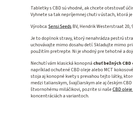
Tabletky s CBD sú vhodné, ak chcete otestovať účin
Vyhnete sa tak nepríjemnej chuti v ústach, ktorá j
Výrobca:
Sensi Seeds
BV, Hendrik Westerstraat 20,
Je to doplnok stravy, ktorý nenahrádza pestrú str
uchovávajte mimo dosahu detí. Skladujte mimo pr
použitím pretrepte. Ni je vhodný pre tehotné a doj
Nechutí vám klasická konopná
chuť bežných CBD 
napríklad ochutené CBD oleje alebo MCT kokosové o
stoja aj konopné kvety s prevahou tejto látky, kto
medzi talianskym, švajčiarskym ale aj českým CBD 
štvornohému miláčikovi, pozrite si naše
CBD oleje
koncentráciách a variantoch.