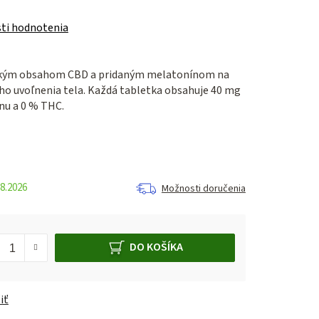
ti hodnotenia
okým obsahom CBD a pridaným melatonínom na
ho uvoľnenia tela. Každá tabletka obsahuje 40 mg
nu a 0 % THC.
8.2026
Možnosti doručenia
DO KOŠÍKA
iť