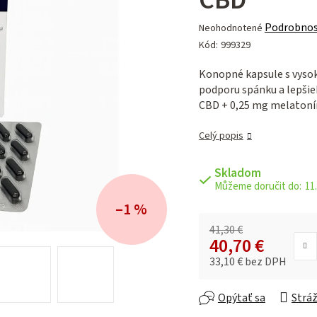
Priemerné
Podrobnos
Neohodnotené
hodnotenie
Kód:
999329
produktu
je
Konopné kapsule s vys
0,0
podporu spánku a lepšie
z 5
CBD + 0,25 mg melatoní
hviezdičiek.
Celý popis
Skladom
11.
–1 %
41,30 €
40,70 €
33,10 € bez DPH
Jednotková cena:
Opýtať sa
Stráž