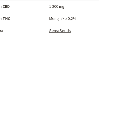
h CBD
1 200 mg
h THC
Menej ako 0,2%
ka
Sensi Seeds