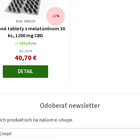
–1 %
Kód: 999329
né tablety s melatonínom 30
ks, 1200 mg CBD
Skladom
41,30 €
40,70 €
Jednotková
cena:
DETAIL
Odoberať newsletter
vých produktoch na našom e-shope.
Email