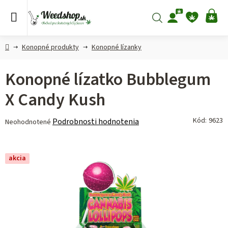
Prejsť
na
Hľadať
NÁ
obsah
KO
Domov
Konopné produkty
Konopné lízanky
Konopné lízatko Bubblegum
X Candy Kush
Priemerné
Kód:
9623
Podrobnosti hodnotenia
Neohodnotené
hodnotenie
produktu
je
akcia
0,0
z 5
hviezdičiek.