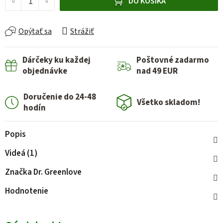
DO KOŠÍKA
Opýtať sa
Strážiť
Dárčeky ku každej
Poštovné zadarmo
objednávke
nad 49 EUR
Doručenie do 24-48
Všetko skladom!
hodín
Popis
Videá (1)
Značka
Dr. Greenlove
Hodnotenie