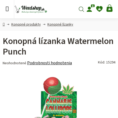
Prejsť
na
Hľadať
NÁ
obsah
KO
Domov
Konopné produkty
Konopné lízanky
Konopná lízanka Watermelon
Punch
Priemerné
Kód:
15294
Podrobnosti hodnotenia
Neohodnotené
hodnotenie
produktu
je
0,0
z 5
hviezdičiek.