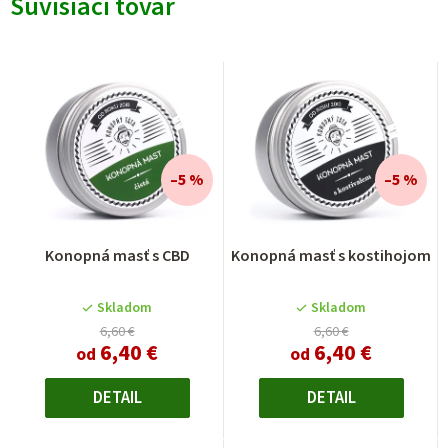
Súvisiaci tovar
–5 %
–5 %
Priemerné
Priemerné
Konopná masť s CBD
Konopná masť s kostihojom
hodnotenie
hodnotenie
produktu
produktu
je
je
Skladom
Skladom
5,0
5,0
6,60 €
6,60 €
6,40 €
6,40 €
z
z
od
od
5
5
hviezdičiek.
hviezdičiek.
DETAIL
DETAIL