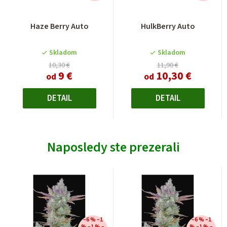
Haze Berry Auto
HulkBerry Auto
Skladom
Skladom
10,30 €
11,90 €
9 €
10,30 €
od
od
DETAIL
DETAIL
Naposledy ste prezerali
–6 % –1
–6 % –1
% –1 % –
% –1 % –