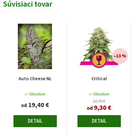
Súvisiaci tovar
–13 %
Auto Cheese NL
Critical
Skladom
Skladom
10,70 €
19,40 €
od
9,30 €
od
DETAIL
DETAIL