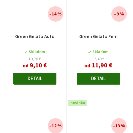
–14 %
–9 %
Priemerné
Green Gelato Auto
Green Gelato Fem
hodnotenie
produktu
je
Skladom
Skladom
4,0
10,70 €
12,40 €
9,10 €
11,90 €
z
od
od
5
hviezdičiek.
DETAIL
DETAIL
novinka
–12 %
–13 %