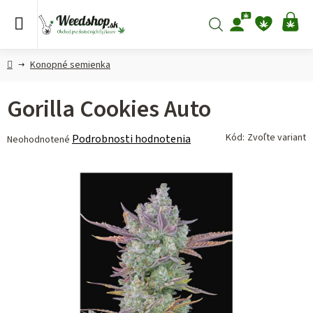
Prejsť
na
Hľadať
NÁ
obsah
KO
Domov
Konopné semienka
Gorilla Cookies Auto
Priemerné
Kód:
Zvoľte variant
Podrobnosti hodnotenia
Neohodnotené
hodnotenie
produktu
je
0,0
z 5
hviezdičiek.