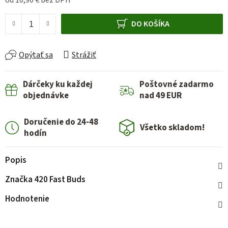
od
10,90 €
bez DPH
Jednotková cena:
DO KOŠÍKA
Opýtať sa
Strážiť
Dárčeky ku každej
Poštovné zadarmo
objednávke
nad 49 EUR
Doručenie do 24-48
Všetko skladom!
hodín
Popis
Značka
420 Fast Buds
Hodnotenie