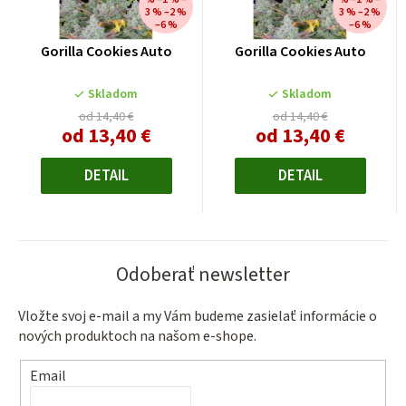
3 % –2 %
3 % –2 %
–6 %
–6 %
Gorilla Cookies Auto
Gorilla Cookies Auto
Skladom
Skladom
od 14,40 €
od 14,40 €
od
13,40 €
od
13,40 €
Jednotková
Jednotková
cena:
cena:
DETAIL
DETAIL
Odoberať newsletter
Vložte svoj e-mail a my Vám budeme zasielať informácie o
nových produktoch na našom e-shope.
Email