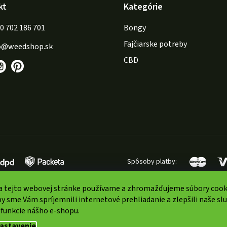
kt
Kategórie
702 186 701
Bongy
Fajčiarske potreby
o
@
weedshop.sk
CBD
Spôsoby platby:
a tejto webovej stránke používame a zhromažďujeme súbory cook
y sme Vám spríjemnili internetové prehliadanie a zlepšili naše sl
 funkcie nášho e-shopu.
ené.
Upraviť nastavenie cookies
astavenie