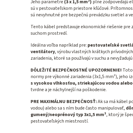
Jeho parametre
(3 x 1,5 mm²)
plne zodpovedajú el
sú v pestovateľskom priestore kľúčové. Prítomnos
sú nevyhnutné pre bezpečnú prevádzku svetiel a ve
Tento kábel predstavuje ekonomické riešenie pre z
suchom prostredí.
Ideálna voľba napríklad pre:
pestovateľské svetl
ventilátory
, výrobu vlastných krátkych prívodnýc
zariadenia, ktoré sa používajú v suchu a nevyžadujú
DÔLEŽITÉ BEZPEČNOSTNÉ UPOZORNENIE!
Toto
normy pre výkonné zariadenia (3x1,5 mm²), jeho iz
s vysokou vlhkosťou, striekajúcou vodou aleb
tvrdne a je náchylnejší na poškodenie.
PRE MAXIMÁLNU BEZPEČNOSŤ:
Ak sa má kábel po
vodou) alebo sa s ním bude často manipulovať,
dô
gumený/neoprénový typ 3x1,5 mm²
, ktorý je š
pestovateľských miestností.