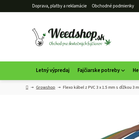
Prejsť
Doprava, platby a reklamácie
Obchodné podmienky
na
obsah
Letný výpredaj
Fajčiarske potreby
He
Domov
Growshop
Flexo kábel z PVC 3 x 1.5 mm s dĺžkou 3 m