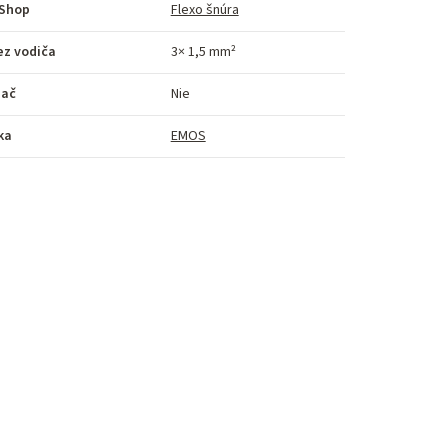
Shop
Flexo šnúra
ez vodiča
3× 1,5 mm²
nač
Nie
ka
EMOS