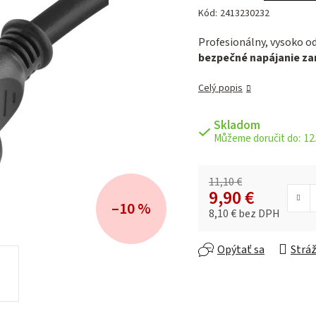
hodnotenie
Kód:
2413230232
produktu
je
Profesionálny, vysoko od
0,0
bezpečné napájanie z
z 5
hviezdičiek.
Celý popis
Skladom
12.
11,10 €
9,90 €
–10 %
8,10 € bez DPH
Jednotková cena:
Opýtať sa
Stráž