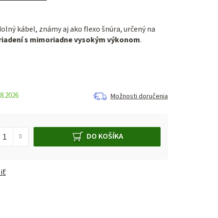
olný kábel, známy aj ako flexo šnúra, určený na
ariadení s mimoriadne vysokým výkonom
.
8.2026
Možnosti doručenia
DO KOŠÍKA
iť