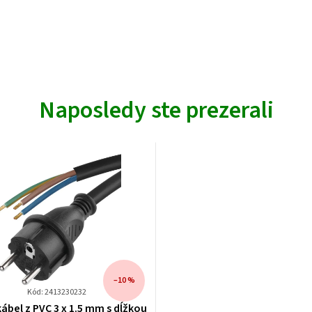
Naposledy ste prezerali
–10 %
Kód: 2413230232
kábel z PVC 3 x 1.5 mm s dĺžkou