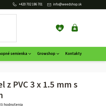
702 186 701
info
@
weedshop.sk
NÁKUPNÝ
KOŠÍK
nopné semienka
Growshop
Kontakty
l z PVC 3 x 1.5 mm s
m
ti hodnotenia