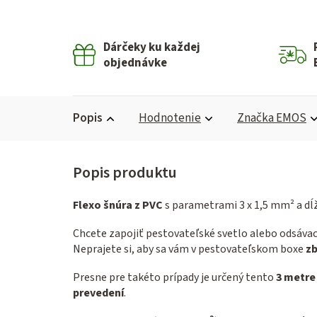
Dárčeky ku každej
objednávke
Popis
Hodnotenie
Značka
EMOS
Flexo šnúra z PVC
s parametrami 3 x 1,5 mm² a dĺž
Chcete zapojiť pestovateľské svetlo alebo odsávac
Neprajete si, aby sa vám v pestovateľskom boxe
zb
Presne pre takéto prípady je určený tento
3 metre
prevedení
.