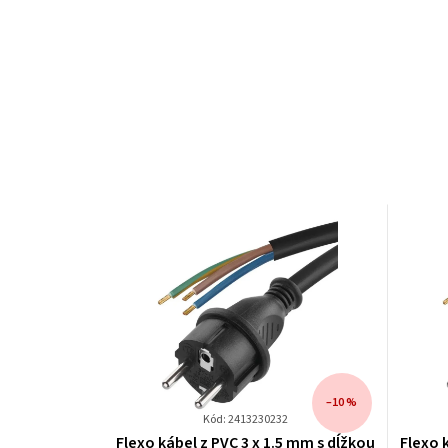
–10 %
Kód: 2413230232
Flexo kábel z PVC 3 x 1.5 mm s dĺžkou
Flexo 