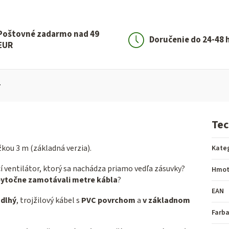
Poštovné zadarmo nad 49
Doručenie do 24-48 
EUR
Tec
kou 3 m (základná verzia).
Kate
í ventilátor, ktorý sa nachádza priamo vedľa zásuvky?
Hmot
ytočne zamotávali metre kábla
?
EAN
 dlhý
, trojžilový kábel s
PVC povrchom
a
v základnom
Farb