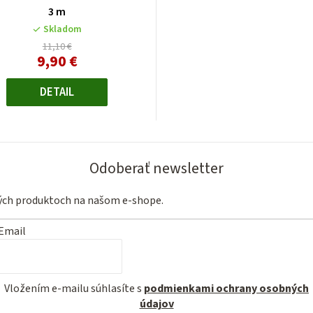
3 m
Skladom
11,10 €
9,90 €
Jednotková
cena:
DETAIL
Odoberať newsletter
vých produktoch na našom e-shope.
Email
Vložením e-mailu súhlasíte s
podmienkami ochrany osobných
údajov