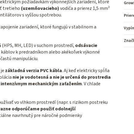
ektrickým požiadavkám výkonnejších zariadení, ktoré
Grow
ť tretieho
(uzemňovacieho)
vodiča a prierez 1,5 mm²
ntilátorov s vyššou spotrebou.
Prier
apojenie zariadení, ktoré fungujú v stabilnom a
Vypí
Znač
á
(HPS, MH, LED) v suchom prostredí,
odsávacie
h káblov k predradníkom alebo akékoľvek výkonné
 častú manipuláciu.
 je
základná verzia PVC kábla
. Aj keď elektricky spĺňa
olácia
nie je vodotesná a
nie je určená do prostredia
o intenzívnym mechanickým zaťažením
. V chlade
užívať vo vlhkom prostredí (napr. s rizikom postreku
razne odporúčame použiť
odolnejší
peciálne navrhnutý pre náročné podmienky