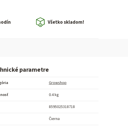
hodín
Všetko skladom!
hnické parametre
gória
Growshop
nosť
0.4 kg
8595025318718
a
Čierna