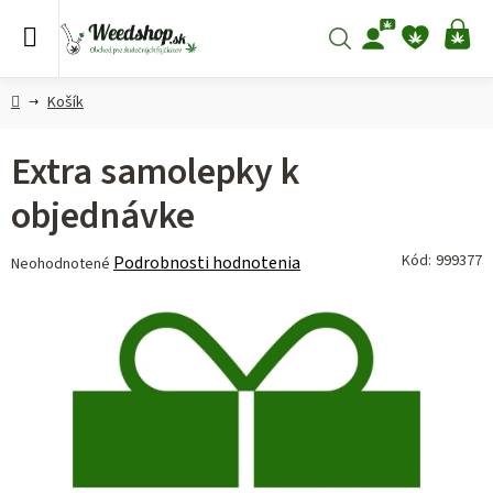
Prejsť
na
Hľadať
NÁ
obsah
KO
Domov
Košík
Extra samolepky k
objednávke
Priemerné
Kód:
999377
Podrobnosti hodnotenia
Neohodnotené
hodnotenie
produktu
je
0,0
z 5
hviezdičiek.