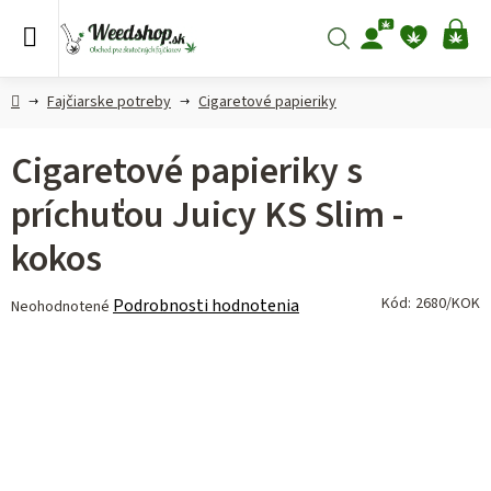
Prejsť
na
Hľadať
NÁ
obsah
KO
Domov
Fajčiarske potreby
Cigaretové papieriky
Cigaretové papieriky s
príchuťou Juicy KS Slim -
kokos
Priemerné
Kód:
2680/KOK
Podrobnosti hodnotenia
Neohodnotené
hodnotenie
produktu
je
0,0
z 5
hviezdičiek.