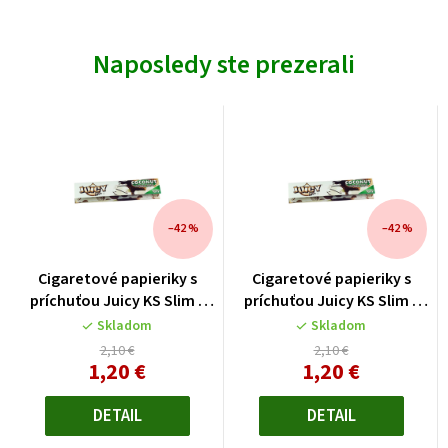
Naposledy ste prezerali
–42 %
–42 %
Cigaretové papieriky s
Cigaretové papieriky s
príchuťou Juicy KS Slim -
príchuťou Juicy KS Slim -
kokos
kokos
Skladom
Skladom
2,10 €
2,10 €
1,20 €
1,20 €
Jednotková
Jednotková
cena:
cena:
DETAIL
DETAIL