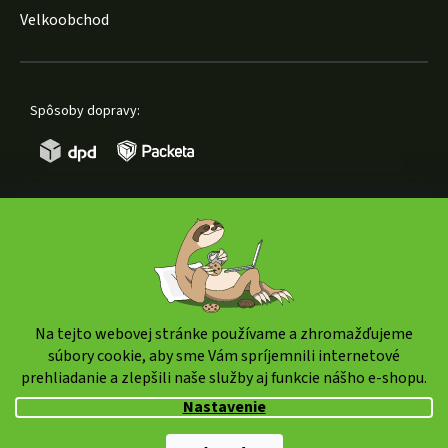
Velkoobchod
Spôsoby dopravy:
Spôsoby platby:
Na tejto webovej stránke používame a zhromažďujeme
súbory cookie, aby sme Vám spríjemnili internetové
prehliadanie a zlepšili naše služby aj funkcie nášho e-shopu.
Copyright 2026
weedshop.sk
. Všetky práva vyhradené.
Nastavenie
Upraviť nastavenie cookies