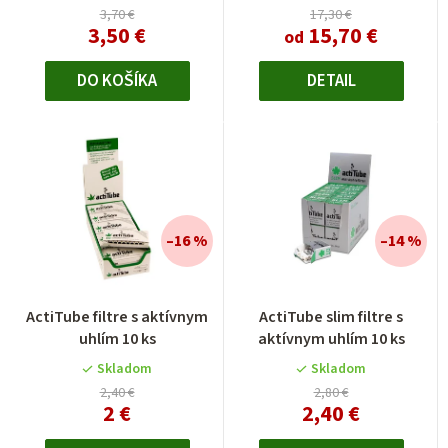
3,70 €
17,30 €
3,50 €
15,70 €
od
DO KOŠÍKA
DETAIL
–16 %
–14 %
ActiTube filtre s aktívnym
ActiTube slim filtre s
uhlím 10 ks
aktívnym uhlím 10 ks
Skladom
Skladom
2,40 €
2,80 €
2 €
2,40 €