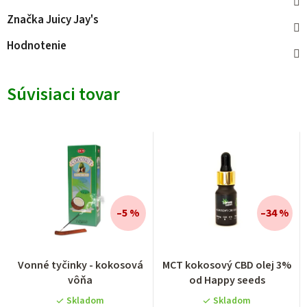
Značka
Juicy Jay's
Hodnotenie
Súvisiaci tovar
–5 %
–34 %
Vonné tyčinky - kokosová
MCT kokosový CBD olej 3%
vôňa
od Happy seeds
Skladom
Skladom