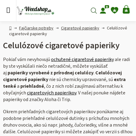
Prejsť
na
Hľadať
NÁ
obsah
KO
Domov
Fajčiarske potreby
Cigaretové papieriky
Celulózové
cigaretové papieriky
Celulózové cigaretové papieriky
Pokiaľ vám nevyhovujú
ochutené cigaretové papieriky
ale radi
by ste vyskúšali niečo netradičné, môžete vyskúšať
aj
papieriky vyrobené z prírodnej celulózy
.
Celulózovej
cigaretové papieriky
nie sú chemicky upravované, sú
extra
tenké
a
priehľadné
, čo z nich robí zaujímavú alternatívu k
obyčajných
cigaretových papierikov
. V našej ponuke nájdete
papieriky od značky Aloha či Trip.
Okrem priehľadných cigaretových papierikov ponúkame aj
podobne priehľadné celulózové dutinky s príchuťou mnohých
druhov ovocia, ako sú napr. jahody, čučoriedky, višne a mnohé
ďalšie. Celulózové papieriky si môžete zakúpiť vo verzii s dlhou