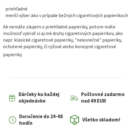
priehľadné
menší výber ako v prípade bežných cigaretových papierikoch
Ak nemáte záujem o priehľadné papieriky, potom máte
možnosť vybrať si aj iné druhy cigaretových papierikov, ako
napr. klasické cigaretové papieriky, "nekonečné" papieriky,
ochutené papieriky, či ryžové alebo konopné cigaretové
papieriky.
Dárčeky ku každej
Poštovné zadarmo
objednávke
nad 49 EUR
Doručenie do 24-48
Všetko skladom!
hodín