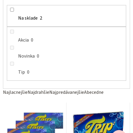
v
Na sklade
2
Akcia
0
Novinka
0
Tip
0
R
Najlacnejšie
Najdrahšie
Najpredávanejšie
Abecedne
a
d
e
n