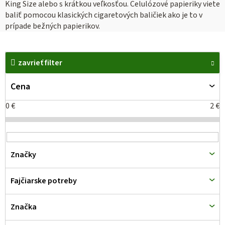
King Size alebo s krátkou veľkosťou. Celulózové papieriky viete
baliť pomocou klasických cigaretových baličiek ako je to v
prípade bežných papierikov.
V
ý
zavrieť filter
p
Cena
i
s
0
€
2
€
p
r
o
Značky
d
u
Fajčiarske potreby
k
t
Značka
o