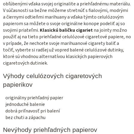
c
obľúbenými vďaka svojej originalite a priehľadnému materiálu.
V súčasnosti sa bežne môžeme stretnúť s fialovými, modrými
i
a čiernymi odtieňmi marihuany a vďaka týmto celulózovým
e
papierom sa môžete o svoje originálne konope podeliť aj so
p
svojimi priateľmi.
Klasickú baličku cigariet
na jointy možno
r
použiť aj na tieto priehľadné celulózové cigaretové papiere, no
v
v prípade, že nechcete svoje marihuanové cigarety baliť a
k
točiť, vyberte si radšej už vopred balené celulózové dutinky,
y
ktoré sú vhodnou alternatívou klasických papierových
v
cigaretových dutiniek.
ý
p
Výhody celulózových cigaretových
i
papierikov
s
u
originálny priehľadný papier
jednoduché balenie
dobrá priľnavosť pri balení
bez chuti a zápachu
Nevýhody priehľadných papierov