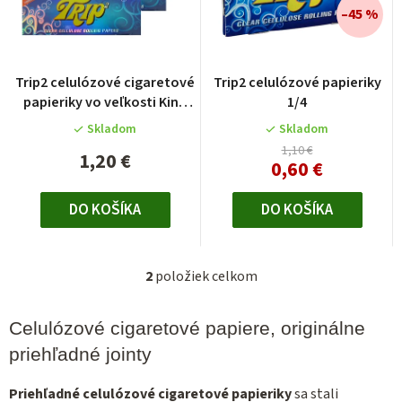
i
–45 %
e
p
r
Trip2 celulózové cigaretové
Trip2 celulózové papieriky
o
papieriky vo veľkosti King
1/4
size
d
Skladom
Skladom
u
1,10 €
1,20 €
0,60 €
k
t
DO KOŠÍKA
DO KOŠÍKA
o
v
2
položiek celkom
O
v
l
Celulózové cigaretové papiere, originálne
á
priehľadné jointy
d
a
Priehľadné celulózové cigaretové papieriky
sa stali