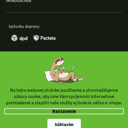
Velkoobchod
Spôsoby dopravy:
Spôsoby platby:
Na tejto webovej stránke používame a zhromažďujeme
súbory cookie, aby sme Vám spríjemnili internetové
prehliadanie a zlepšili naše služby aj funkcie nášho e-shopu.
Copyright 2026
weedshop.sk
. Všetky práva vyhradené.
Nastavenie
Upraviť nastavenie cookies
Shoptet Premium
|
mime digital
Súhlasím