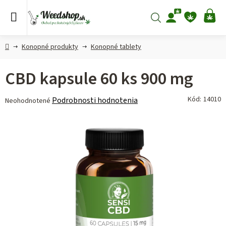
Prejsť
na
Hľadať
NÁ
obsah
KO
Domov
Konopné produkty
Konopné tablety
CBD kapsule 60 ks 900 mg
Priemerné
Kód:
14010
Podrobnosti hodnotenia
Neohodnotené
hodnotenie
produktu
je
0,0
z 5
hviezdičiek.