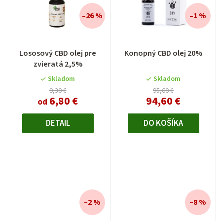
–26 %
–1 %
Lososový CBD olej pre
Konopný CBD olej 20%
zvieratá 2,5%
Skladom
Skladom
9,30 €
95,60 €
6,80 €
94,60 €
od
DETAIL
DO KOŠÍKA
–2 %
–8 %