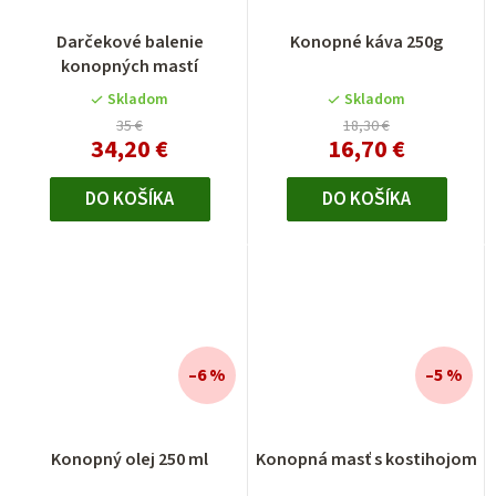
Darčekové balenie
Konopné káva 250g
konopných mastí
Skladom
Skladom
35 €
18,30 €
34,20 €
16,70 €
DO KOŠÍKA
DO KOŠÍKA
–6 %
–5 %
Priemerné
Konopný olej 250 ml
Konopná masť s kostihojom
hodnotenie
produktu