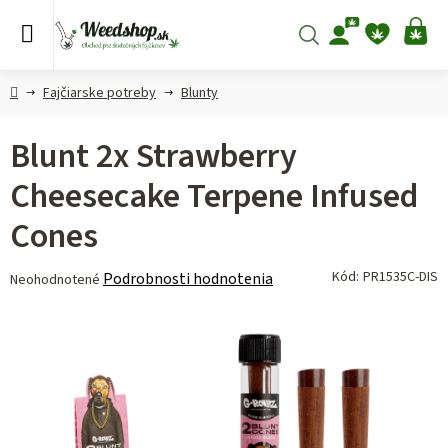
Prejsť
na
Hľadať
NÁ
obsah
KO
Domov
Fajčiarske potreby
Blunty
Blunt 2x Strawberry
Cheesecake Terpene Infused
Cones
Priemerné
Kód:
PR1535C-DIS
Podrobnosti hodnotenia
Neohodnotené
hodnotenie
produktu
je
0,0
z 5
hviezdičiek.