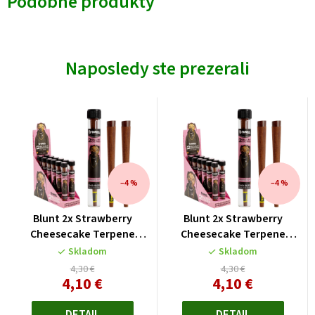
Podobné produkty
Naposledy ste prezerali
–4 %
–4 %
Blunt 2x Strawberry
Blunt 2x Strawberry
Cheesecake Terpene
Cheesecake Terpene
Infused Cones
Infused Cones
Skladom
Skladom
4,30 €
4,30 €
4,10 €
4,10 €
Jednotková
Jednotková
cena:
cena: