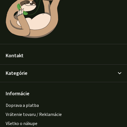
t
i
e
Kontakt
Kategórie
Informácie
Doprava a platba
Vrátenie tovaru / Reklamácie
Všetko o nákupe