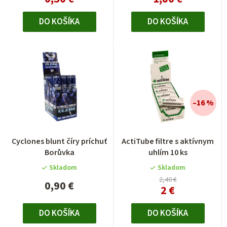
DO KOŠÍKA
DO KOŠÍKA
–16 %
Cyclones blunt číry príchuť
ActiTube filtre s aktívnym
Borůvka
uhlím 10 ks
Skladom
Skladom
2,40 €
0,90 €
2 €
DO KOŠÍKA
DO KOŠÍKA