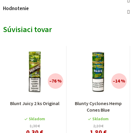
Hodnotenie
Súvisiaci tovar
–76 %
–14 %
Blunt Juicy 2 ks Original
Blunty Cyclones Hemp
Cones Blue
Skladom
Skladom
1,30 €
2,10 €
0,30 €
1,80 €