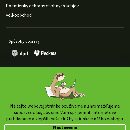
Podmienky ochrany osobných údajov
Velkoobchod
Spôsoby dopravy:
Spôsoby platby:
Na tejto webovej stránke používame a zhromažďujeme
súbory cookie, aby sme Vám spríjemnili internetové
prehliadanie a zlepšili naše služby aj funkcie nášho e-shopu.
Copyright 2026
weedshop.sk
. Všetky práva vyhradené.
Nastavenie
Upraviť nastavenie cookies