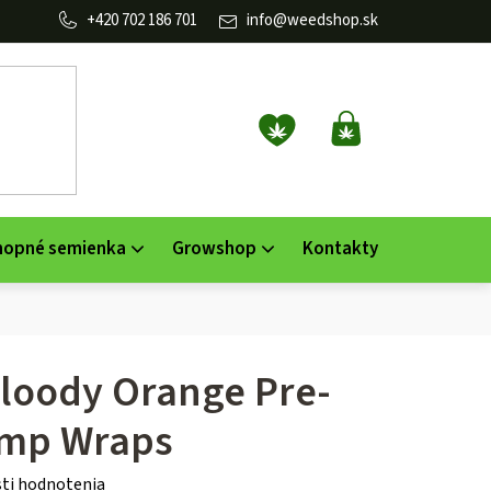
702 186 701
info
@
weedshop.sk
NÁKUPNÝ
KOŠÍK
nopné semienka
Growshop
Kontakty
Bloody Orange Pre-
emp Wraps
ti hodnotenia