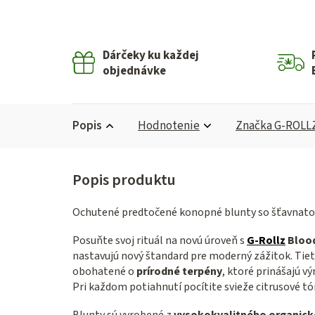
Dárčeky ku každej
objednávke
Popis
Hodnotenie
Značka
G-ROLL
Ochutené predtočené konopné blunty so šťavnato
Posuňte svoj rituál na novú úroveň s
G-Rollz
Bloo
nastavujú nový štandard pre moderný zážitok. Tieto
obohatené o
prírodné terpény
, ktoré prinášajú 
Pri každom potiahnutí pocítite svieže citrusové tó
Blunty sú vyrobené z
vysokokvalitného organick