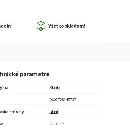
hodín
Všetko skladom!
hnické parametre
gória
Blunty
0602728145737
arske potreby
Blunt
ka
G-ROLLZ