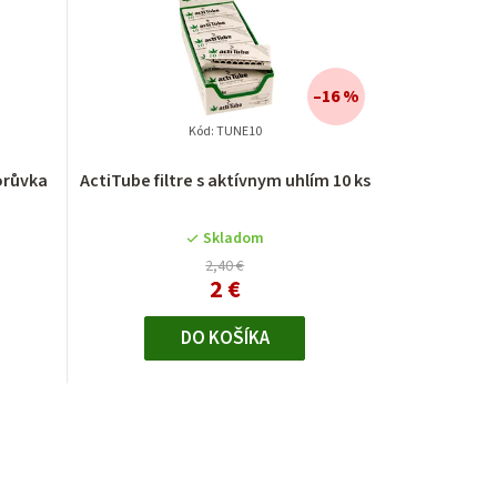
–16 %
Kód:
TUNE10
Borůvka
ActiTube filtre s aktívnym uhlím 10 ks
Skladom
2,40 €
2 €
DO KOŠÍKA