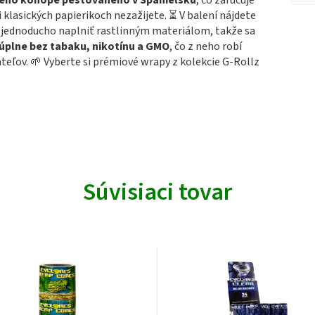
klasických papierikoch nezažijete. ⏳ V balení nájdete
í jednoducho naplniť rastlinným materiálom, takže sa
úplne bez tabaku, nikotínu a GMO
, čo z neho robí
teľov. 🌱 Vyberte si prémiové wrapy z kolekcie G-Rollz
Súvisiaci tovar