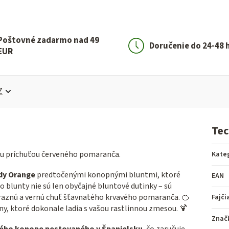
Poštovné zadarmo nad 49
Doručenie do 24-48 
EUR
Z
Tec
u príchuťou červeného pomaranča.
Kate
dy Orange
predtočenými konopnými bluntmi, ktoré
EAN
 blunty nie sú len obyčajné bluntové dutinky – sú
výraznú a vernú chuť šťavnatého krvavého pomaranča. 🍊
Fajči
ny, ktoré dokonale ladia s vašou rastlinnou zmesou. 🍹
Znač
ého konope pestovaného v Španielsku
, čo zaručuje