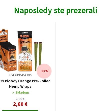
Naposledy ste prezerali
–10 %
Kód: GR1545A-DIS
 2x Bloody Orange Pre-Rolled
Hemp Wraps
Skladom
2,90 €
2,60 €
Jednotková
cena: