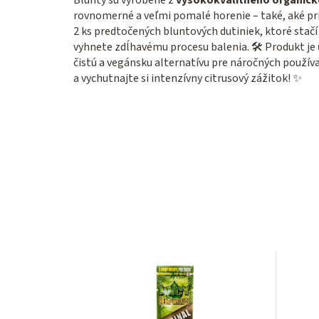
rovnomerné a veľmi pomalé horenie – také, aké pri 
2 ks predtočených bluntových dutiniek, ktoré stač
vyhnete zdĺhavému procesu balenia. 🛠️ Produkt je
čistú a vegánsku alternatívu pre náročných používa
a vychutnajte si intenzívny citrusový zážitok! ✨