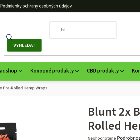
Podmienky ochrany osobných údajov
adshop
Konopné produkty
CBD produkty
Ko
ge Pre-Rolled Hemp Wraps
Blunt 2x 
Rolled H
Priemerné
Podrobnos
Neohodnotené