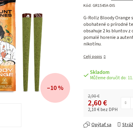
hodnotenie
Kód:
GR1545A-DIS
produktu
je
G-Rollz Bloody Orange 
0,0
obohatené o prírodné te
z 5
obsahuje 2 ks bluntov z
hviezdičiek.
pomalé horenie a autenti
nikotínu.
Celý popis
Skladom
11.
–10 %
2,90 €
2,60 €
2,10 € bez DPH
Jednotková cena:
Opýtať sa
Stráž