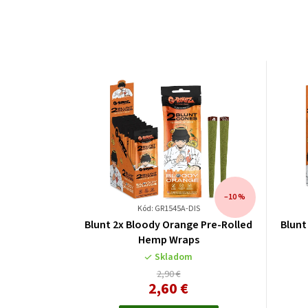
–10 %
Kód: GR1545A-DIS
Blunt 2x Bloody Orange Pre-Rolled
Blunt
Hemp Wraps
Skladom
2,90 €
2,60 €
Jednotková
cena: