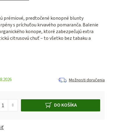
sú prémiové, predtočené konopné blunty
rpény s príchuťou krvavého pomaranča. Balenie
 organického konope, ktoré zabezpečujú extra
ckú citrusovú chuť – to všetko bez tabaku a
8.2026
Možnosti doručenia
DO KOŠÍKA
iť