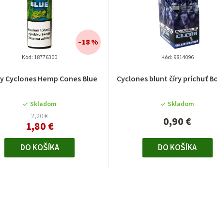
–18 %
Kód:
18776300
Kód:
9814096
ty Cyclones Hemp Cones Blue
Cyclones blunt číry príchuť 
Skladom
Skladom
2,20 €
0,90 €
1,80 €
DO KOŠÍKA
DO KOŠÍKA