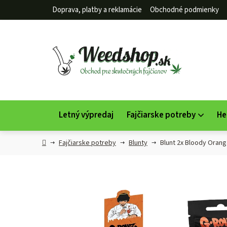
Prejsť
Doprava, platby a reklamácie
Obchodné podmienky
na
obsah
Letný výpredaj
Fajčiarske potreby
He
Domov
Fajčiarske potreby
Blunty
Blunt 2x Bloody Oran