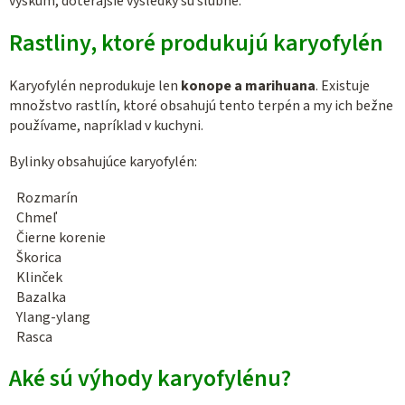
výskum, doterajšie výsledky sú sľubné.
Rastliny, ktoré produkujú karyofylén
Karyofylén neprodukuje len
konope a marihuana
. Existuje
množstvo rastlín, ktoré obsahujú tento terpén a my ich bežne
používame, napríklad v kuchyni.
Bylinky obsahujúce karyofylén:
Rozmarín
Chmeľ
Čierne korenie
Škorica
Klinček
Bazalka
Ylang-ylang
Rasca
Aké sú výhody karyofylénu?