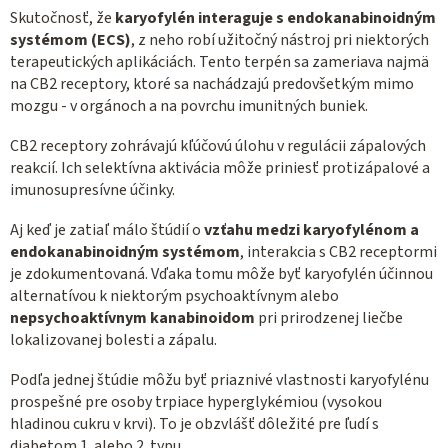
Skutočnosť, že
karyofylén interaguje s endokanabinoidným
systémom (ECS)
, z neho robí užitočný nástroj pri niektorých
terapeutických aplikáciách. Tento terpén sa zameriava najmä
na CB2 receptory, ktoré sa nachádzajú predovšetkým mimo
mozgu - v orgánoch a na povrchu imunitných buniek.
CB2 receptory zohrávajú kľúčovú úlohu v regulácii zápalových
reakcií. Ich selektívna aktivácia môže priniesť protizápalové a
imunosupresívne účinky.
Aj keď je zatiaľ málo štúdií o
vzťahu medzi karyofylénom a
endokanabinoidným systémom
, interakcia s CB2 receptormi
je zdokumentovaná. Vďaka tomu môže byť karyofylén účinnou
alternatívou k niektorým psychoaktívnym alebo
nepsychoaktívnym kanabinoidom
pri prirodzenej liečbe
lokalizovanej bolesti a zápalu.
Podľa jednej štúdie môžu byť priaznivé vlastnosti karyofylénu
prospešné pre osoby trpiace hyperglykémiou (vysokou
hladinou cukru v krvi). To je obzvlášť dôležité pre ľudí s
diabetom 1. alebo 2. typu.