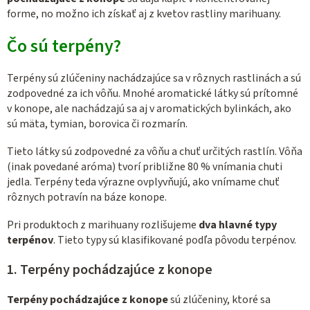
forme, no možno ich získať aj z kvetov rastliny marihuany.
Čo sú terpény?
Terpény sú zlúčeniny nachádzajúce sa v rôznych rastlinách a sú
zodpovedné za ich vôňu. Mnohé aromatické látky sú prítomné
v konope, ale nachádzajú sa aj v aromatických bylinkách, ako
sú mäta, tymian, borovica či rozmarín.
Tieto látky sú zodpovedné za vôňu a chuť určitých rastlín. Vôňa
(inak povedané aróma) tvorí približne 80 % vnímania chuti
jedla. Terpény teda výrazne ovplyvňujú, ako vnímame chuť
rôznych potravín na báze konope.
Pri produktoch z marihuany rozlišujeme
dva hlavné typy
terpénov
. Tieto typy sú klasifikované podľa pôvodu terpénov.
1.
Terpény pochádzajúce z konope
Terpény pochádzajúce z konope
sú zlúčeniny, ktoré sa