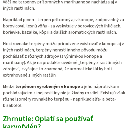
Väčšina terpénov prítomných v marihuane sa nachádza aj v
iných rastlinách.
Napríklad pinen - terpén prítomný aj v konope, zodpovedný za
borovicovú, lesnú vôňu - sa vyskytuje v borovicových ihličiach,
borievke, bazalke, kôpri a ďalších aromatických rastlinách.
Hoci rovnaké terpény môžu prirodzene existovať v konope aj v
iných rastlinách, terpény nerastlinného pôvodu môžu
pochádzať z rôznych zdrojov (s výnimkou konope a
marihuany). Ak je na produkte uvedené „terpény z rastlinných
zdrojov“, zvyčajne to znamená, že aromatické látky boli
extrahované z iných rastlín.
Medzi
terpénom vyrobeným v konope
a jeho náprotivkom
pochádzajúcim z inej rastliny nie je žiadny rozdiel. Existujú však
rôzne izoméry rovnakého terpénu - napríklad alfa- a beta-
bisabolol.
Zhrnutie: Oplatí sa používať
karyofylén?