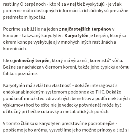
rastliny. O terpénoch - ktoré sa v nej tiež vyskytujú - je však
pomerne málo dostupných informácií a ich účinky sú prevažne
predmetom hypotéz.
Pozrime sa bližšie na jeden z
najčastejších terpénov
v
konope - takzvaný karyofylén.
Karyofylén
je terpén, ktorý sa
okrem konope vyskytuje aj v mnohých iných rastlinách a
koreninách.
Ide o
jedinečný terpén
, ktorý má výraznú „korenistú“ vôňu.
Bežne sa nachádza v čiernom korení, takže jeho typickú arómu
ľahko spoznáme.
Karyofylén má zvláštnu vlastnosť - dokáže interagovať s
endokanabinoidným systémom podobne ako THC. Dokáže
ponúknuť množstvo zdravotných benefitov a podľa niektorých
výskumov (hoci to ešte nie je vedecky potvrdené) môže byť
užitočný pri liečbe cukrovky a metabolických porúch.
V tomto článku si karyofylén predstavíme podrobnejšie -
popíšeme jeho arómu, vysvetlíme jeho možné prínosy a tiež si