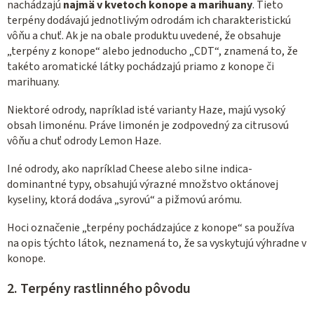
nachádzajú
najmä v kvetoch konope a marihuany
. Tieto
terpény dodávajú jednotlivým odrodám ich charakteristickú
vôňu a chuť. Ak je na obale produktu uvedené, že obsahuje
„terpény z konope“ alebo jednoducho „CDT“, znamená to, že
takéto aromatické látky pochádzajú priamo z konope či
marihuany.
Niektoré odrody, napríklad isté varianty Haze, majú vysoký
obsah limonénu. Práve limonén je zodpovedný za citrusovú
vôňu a chuť odrody Lemon Haze.
Iné odrody, ako napríklad Cheese alebo silne indica-
dominantné typy, obsahujú výrazné množstvo oktánovej
kyseliny, ktorá dodáva „syrovú“ a pižmovú arómu.
Hoci označenie „terpény pochádzajúce z konope“ sa používa
na opis týchto látok, neznamená to, že sa vyskytujú výhradne v
konope.
2.
Terpény rastlinného pôvodu