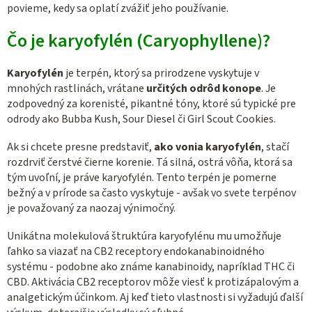
povieme, kedy sa oplatí zvážiť jeho používanie.
Čo je karyofylén (Caryophyllene)?
Karyofylén
je terpén, ktorý sa prirodzene vyskytuje v
mnohých rastlinách, vrátane
určitých odrôd konope
. Je
zodpovedný za korenisté, pikantné tóny, ktoré sú typické pre
odrody ako Bubba Kush, Sour Diesel či Girl Scout Cookies.
Ak si chcete presne predstaviť,
ako vonia karyofylén
, stačí
rozdrviť čerstvé čierne korenie. Tá silná, ostrá vôňa, ktorá sa
tým uvoľní, je práve karyofylén. Tento terpén je pomerne
bežný a v prírode sa často vyskytuje - avšak vo svete terpénov
je považovaný za naozaj výnimočný.
Unikátna molekulová štruktúra karyofylénu mu umožňuje
ľahko sa viazať na CB2 receptory endokanabinoidného
systému - podobne ako známe kanabinoidy, napríklad THC či
CBD. Aktivácia CB2 receptorov môže viesť k protizápalovým a
analgetickým účinkom. Aj keď tieto vlastnosti si vyžadujú ďalší