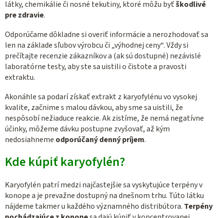
látky, chemikálie či nosné tekutiny, ktoré môžu byť
škodlivé
pre zdravie
.
Odporúčame dôkladne si overiť informácie a nerozhodovať sa
len na základe sľubov výrobcu či „výhodnej ceny“. Vždy si
prečítajte recenzie zákazníkov a (ak sú dostupné) nezávislé
laboratórne testy, aby ste sa uistili o čistote a pravosti
extraktu.
Akonáhle sa podarí získať extrakt z karyofylénu vo vysokej
kvalite, začnime s malou dávkou, aby sme sa uistili, že
nespôsobí nežiaduce reakcie. Ak zistíme, že nemá negatívne
účinky, môžeme dávku postupne zvyšovať, až kým
nedosiahneme
odporúčaný denný príjem
.
Kde kúpiť karyofylén?
Karyofylén patrí medzi najčastejšie sa vyskytujúce terpény v
konope a je prevažne dostupný na dnešnom trhu. Túto látku
nájdeme takmer u každého významného distribútora.
Terpény
pochádzajúce z konope
sa dajú kúpiť v koncentrovanej