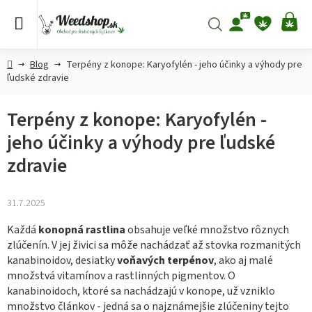
Prejsť
na
Hľadať
NÁ
obsah
KO
Domov
Blog
Terpény z konope: Karyofylén - jeho účinky a výhody pre
ľudské zdravie
Terpény z konope: Karyofylén -
jeho účinky a výhody pre ľudské
zdravie
31.7.2025
Každá
konopná rastlina
obsahuje veľké množstvo rôznych
zlúčenín. V jej živici sa môže nachádzať až stovka rozmanitých
kanabinoidov, desiatky
voňavých terpénov
, ako aj malé
množstvá vitamínov a rastlinných pigmentov. O
kanabinoidoch, ktoré sa nachádzajú v konope, už vzniklo
množstvo článkov - jedná sa o najznámejšie zlúčeniny tejto