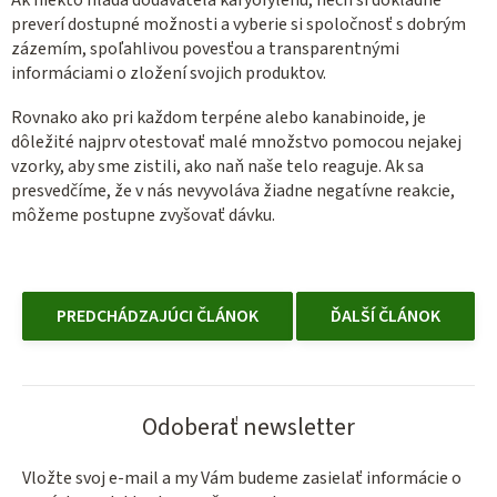
Ak niekto hľadá dodávateľa karyofylénu, nech si dôkladne
preverí dostupné možnosti a vyberie si spoločnosť s dobrým
zázemím, spoľahlivou povesťou a transparentnými
informáciami o zložení svojich produktov.
Rovnako ako pri každom terpéne alebo kanabinoide, je
dôležité najprv otestovať malé množstvo pomocou nejakej
vzorky, aby sme zistili, ako naň naše telo reaguje. Ak sa
presvedčíme, že v nás nevyvoláva žiadne negatívne reakcie,
môžeme postupne zvyšovať dávku.
PREDCHÁDZAJÚCI ČLÁNOK
ĎALŠÍ ČLÁNOK
Odoberať newsletter
Vložte svoj e-mail a my Vám budeme zasielať informácie o