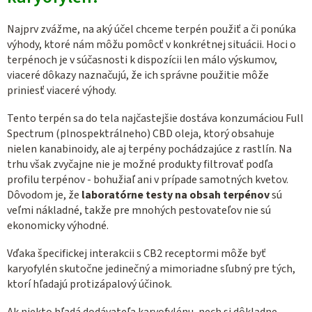
Najprv zvážme, na aký účel chceme terpén použiť a či ponúka
výhody, ktoré nám môžu pomôcť v konkrétnej situácii. Hoci o
terpénoch je v súčasnosti k dispozícii len málo výskumov,
viaceré dôkazy naznačujú, že ich správne použitie môže
priniesť viaceré výhody.
Tento terpén sa do tela najčastejšie dostáva konzumáciou Full
Spectrum (plnospektrálneho) CBD oleja, ktorý obsahuje
nielen kanabinoidy, ale aj terpény pochádzajúce z rastlín. Na
trhu však zvyčajne nie je možné produkty filtrovať podľa
profilu terpénov - bohužiaľ ani v prípade samotných kvetov.
Dôvodom je, že
laboratórne testy na obsah terpénov
sú
veľmi nákladné, takže pre mnohých pestovateľov nie sú
ekonomicky výhodné.
Vďaka špecifickej interakcii s CB2 receptormi môže byť
karyofylén skutočne jedinečný a mimoriadne sľubný pre tých,
ktorí hľadajú protizápalový účinok.