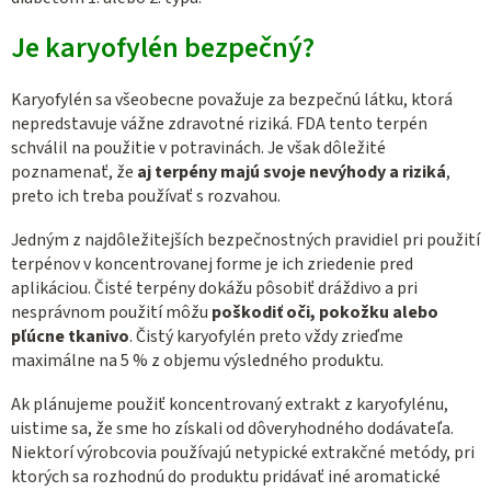
Je karyofylén bezpečný?
Karyofylén sa všeobecne považuje za bezpečnú látku, ktorá
nepredstavuje vážne zdravotné riziká. FDA tento terpén
schválil na použitie v potravinách. Je však dôležité
poznamenať, že
aj terpény majú svoje nevýhody a riziká
,
preto ich treba používať s rozvahou.
Jedným z najdôležitejších bezpečnostných pravidiel pri použití
terpénov v koncentrovanej forme je ich zriedenie pred
aplikáciou. Čisté terpény dokážu pôsobiť dráždivo a pri
nesprávnom použití môžu
poškodiť oči, pokožku alebo
pľúcne tkanivo
. Čistý karyofylén preto vždy zrieďme
maximálne na 5 % z objemu výsledného produktu.
Ak plánujeme použiť koncentrovaný extrakt z karyofylénu,
uistime sa, že sme ho získali od dôveryhodného dodávateľa.
Niektorí výrobcovia používajú netypické extrakčné metódy, pri
ktorých sa rozhodnú do produktu pridávať iné aromatické