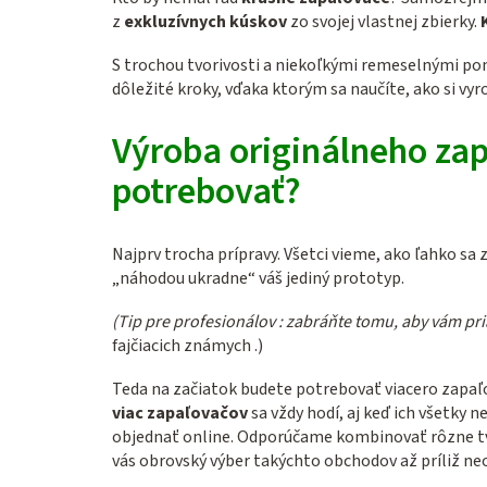
z
exkluzívnych kúskov
zo svojej vlastnej zbierky.
S trochou tvorivosti a niekoľkými remeselnými po
dôležité kroky, vďaka ktorým sa naučíte, ako si vy
Výroba originálneho za
potrebovať?
Najprv trocha prípravy. Všetci vieme, ako ľahko s
„náhodou ukradne“ váš jediný prototyp.
(Tip pre profesionálov : zabráňte tomu, aby vám pria
fajčiacich známych .)
Teda na začiatok budete potrebovať viacero zapaľo
viac zapaľovačov
sa vždy hodí, aj keď ich všetk
objednať online. Odporúčame kombinovať rôzne tvar
vás obrovský výber takýchto obchodov až príliž neod