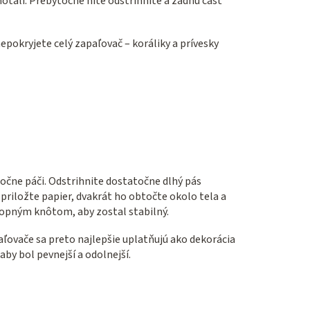
otali. Prebytočné nite odstrihnite a zadnú časť
pokryjete celý zapaľovač – koráliky a prívesky
točne páči. Odstrihnite dostatočne dlhý pás
priložte papier, dvakrát ho obtočte okolo tela a
onopným knôtom, aby zostal stabilný.
paľovače sa preto najlepšie uplatňujú ako dekorácia
aby bol pevnejší a odolnejší.