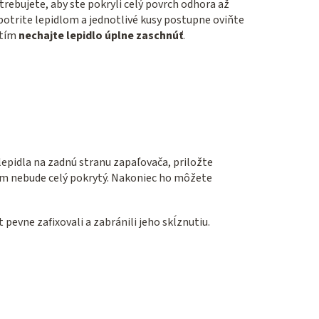
trebujete, aby ste pokryli celý povrch odhora až
 potrite lepidlom a jednotlivé kusy postupne oviňte
itím
nechajte lepidlo úplne zaschnúť
.
 lepidla na zadnú stranu zapaľovača, priložte
m nebude celý pokrytý. Nakoniec ho môžete
pevne zafixovali a zabránili jeho skĺznutiu.