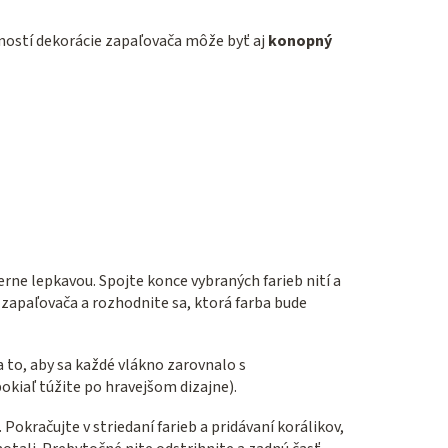
žností dekorácie zapaľovača môže byť aj
konopný
erne lepkavou. Spojte konce vybraných farieb nití a
 zapaľovača a rozhodnite sa, ktorá farba bude
 to, aby sa každé vlákno zarovnalo s
okiaľ túžite po hravejšom dizajne).
Pokračujte v striedaní farieb a pridávaní korálikov,