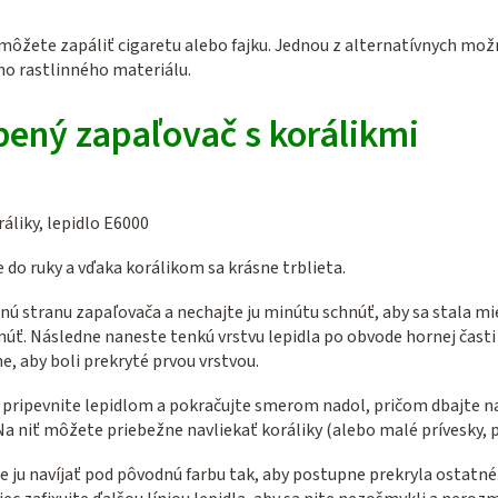
 môžete zapáliť cigaretu alebo fajku. Jednou z alternatívnych mo
ého rastlinného materiálu.
ený zapaľovač s korálikmi
ráliky, lepidlo E6000
do ruky a vďaka korálikom sa krásne trblieta.
dnú stranu zapaľovača a nechajte ju minútu schnúť, aby sa stala mi
hnúť. Následne naneste tenkú vrstvu lepidla po obvode hornej časti
e, aby boli prekryté prvou vrstvou.
u pripevnite lepidlom a pokračujte smerom nadol, pričom dbajte na
Na niť môžete priebežne navliekať koráliky (alebo malé prívesky, p
e ju navíjať pod pôvodnú farbu tak, aby postupne prekryla ostatné. 