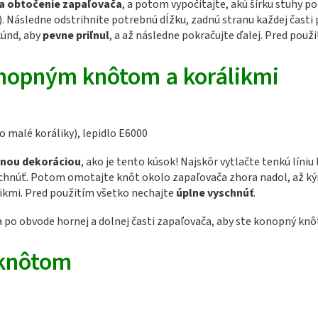
a obtočenie zapaľovača
, a potom vypočítajte, akú šírku stuhy po
). Následne odstrihnite potrebnú dĺžku, zadnú stranu každej časti
kúnd, aby
pevne priľnul
, a až následne pokračujte ďalej. Pred použ
nopným knôtom a korálikmi
 malé koráliky), lepidlo E6000
pnou dekoráciou
, ako je tento kúsok! Najskôr vytlačte tenkú líniu
chnúť. Potom omotajte knôt okolo zapaľovača zhora nadol, až ký
ikmi. Pred použitím všetko nechajte
úplne vyschnúť
.
 po obvode hornej a dolnej časti zapaľovača, aby ste konopný knôt 
 knôtom