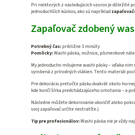
Pri niektorých z nasledujúcich vzorov je dôležité 
jednoduchších kúskov, ako sú napríklad
zapaľovač
Zapaľovač zdobený was
Potrebný čas:
približne 3 minúty
Pomôcky:
Washi páska, nožnice, písmenkové nál
My jednoducho milujeme washi pásky – vďaka nim 
vyrobená z prírodných vlákien. Tento materiál pochá
Pre dekoráciu pretočte pásku dvakrát okolo hornej
kde končí šírka predchádzajúceho omotania – a pok
Následne môžete dekorovanie ukončiť alebo pokra
svoj zapaľovač určite nestratíte.).
Tip pre profesionálov:
Washi páska nie je vždy naj