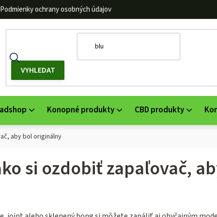
Podmienky ochrany osobných údajov
adshop
Konopné produkty
CBD produkty
Ko
č, aby bol originálny
ko si ozdobiť zapaľovač, ab
, joint alebo sklenený bong si môžete zapáliť aj obyčajným modelo