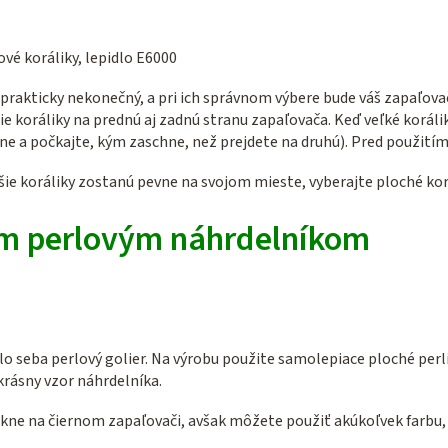
vé koráliky, lepidlo E6000
e prakticky nekonečný, a pri ich správnom výbere bude váš zapaľov
šie koráliky na prednú aj zadnú stranu zapaľovača. Keď veľké kor
ane a počkajte, kým zaschne, než prejdete na druhú). Pred použití
šie koráliky zostanú pevne na svojom mieste, vyberajte ploché kor
ym perlovým náhrdelníkom
 seba perlový golier. Na výrobu použite samolepiace ploché perli
krásny vzor náhrdelníka.
ikne na čiernom zapaľovači, avšak môžete použiť akúkoľvek farbu, 