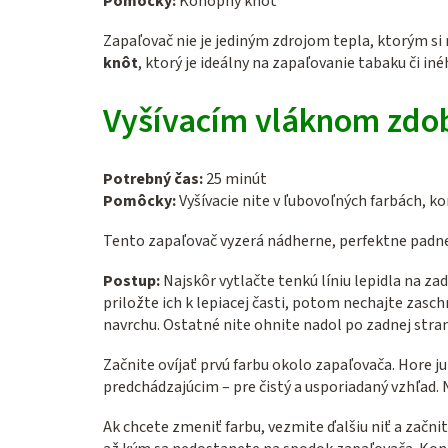
Pomôcky:
Konopný knôt
Zapaľovač nie je jediným zdrojom tepla, ktorým si
knôt
, ktorý je ideálny na zapaľovanie tabaku či in
Vyšívacím vláknom zdob
Potrebný čas:
25 minút
Pomôcky:
Vyšívacie nite v ľubovoľných farbách, ko
Tento zapaľovač vyzerá nádherne, perfektne padne 
Postup:
Najskôr vytlačte tenkú líniu lepidla na za
priložte ich k lepiacej časti, potom nechajte zasc
navrchu. Ostatné nite ohnite nadol po zadnej stran
Začnite ovíjať prvú farbu okolo zapaľovača. Hore j
predchádzajúcim – pre čistý a usporiadaný vzhľad. 
Ak chcete zmeniť farbu, vezmite ďalšiu niť a začnit