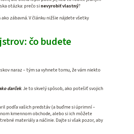
ska otázka: prečo si
nevyrobiť vlastný
?
ko zábavná. V článku nižšie nájdete všetky
strov: čo budete
kúskov naraz – tým sa vyhnete tomu, že vám niekto
 ako darček
. Je to skvelý spôsob, ako potešiť svojich
ril podľa vašich predstáv (a buďme si úprimní –
antnom kmennom obchode, alebo si ich môžete
ebné materiály a náčinie. Dajte si však pozor, aby