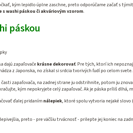
počkať, kým lepidlo úplne zaschne, preto odporúčame začať s týmit
e s washi páskou či akváriovým vzorom
.
hi páskou
epky
sa dajú zapaľovače
krásne dekorovať
. Pre tých, ktorí ich nepozna
dza z Japonska, no získal si srdcia tvorivých ľudí po celom svete.
 časti zapaľovača, na zadnej strane ju odstrihnite, potom ju znov
račujte, kým nepokryjete celý zapaľovač. Ak je páska príliš dlhá,
čovať ďalej pridaním
nálepiek
, ktoré spolu vytvoria nejaké slov
lepivejšia, preto - pre väčšiu trvácnosť - prilepte jej koniec na z