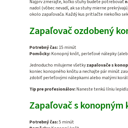
Najprv zmerajte, koľko stuhy budete potrebovať
n
nadol (vôbec nevadí, ak sa stuhy mierne prekrývajú
okolo zapaľovača. Každý kus pritlačte niekoľko se
Zapaľovač ozdobený ko
Potrebný čas:
15 minút
Pomôcky:
Konopný knôt, perleťové nálepky (alebo
Jednoducho milujeme všetky
zapaľovače s kono
koniec konopného knôtu a nechajte pár minút zas
zdobiť perleťovými nálepkami alebo malými korál
Tip pre profesionálov:
Naneste tenkú líniu lepidla
Zapaľovač s konopným
Potrebný čas:
5 minút