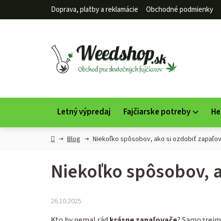
Prejsť
Doprava, platby a reklamácie
Obchodné podmienky
na
obsah
Letný výpredaj
Fajčiarske potreby
He
Domov
Blog
Niekoľko spôsobov, ako si ozdobiť zapaľova
Niekoľko spôsobov, a
26.10.2025
Kto by nemal rád
krásne zapaľovače
? Samozrejme