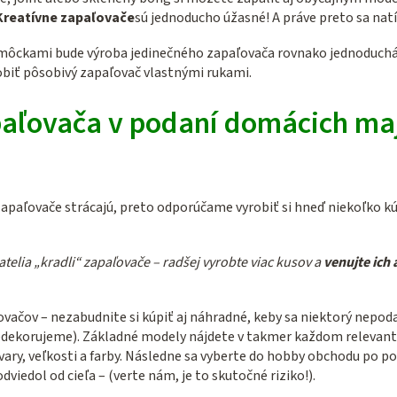
Kreatívne zapaľovače
sú jednoducho úžasné! A práve preto sa natí
môckami bude výroba jedinečného zapaľovača rovnako jednoduchá a
robiť pôsobivý zapaľovač vlastnými rukami.
paľovača v podaní domácich maj
a zapaľovače strácajú, preto odporúčame vyrobiť si hneď niekoľko 
telia „kradli“ zapaľovače – radšej vyrobte viac kusov a
venujte ich
vačov – nezabudnite si kúpiť aj náhradné, keby sa niektorý nepoda
y nedekorujeme). Základné modely nájdete v takmer každom relev
y, veľkosti a farby. Následne sa vyberte do hobby obchodu po potr
viedol od cieľa – (verte nám, je to skutočné riziko!).