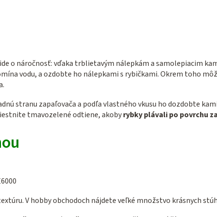
ľ ide o náročnosť: vďaka trblietavým nálepkám a samolepiacim kam
pomína vodu, a ozdobte ho nálepkami s rybičkami. Okrem toho môž
a.
zadnú stranu zapaľovača a podľa vlastného vkusu ho dozdobte kam
miestnite tmavozelené odtiene, akoby
rybky plávali po povrchu 
hou
E6000
textúru. V hobby obchodoch nájdete veľké množstvo krásnych stúh 