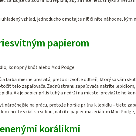
 zafixujte ďalšou líniou lepidla, aby sa nite nezošmykli a nerozm
j uhladený vzhľad, jednoducho omotajte niť či nite náhodne, kým ne
riesvitným papierom
pidlo, konopný knôt alebo Mod Podge
šia farba mierne presvitá, preto si zvoľte odtieň, ktorý sa vám sku
točiť telo zapaľovača. Zadnú stranu zapaľovača natrite lepidlom, 
idla. Ak je papier príliš tuhý a nedrží na mieste, previažte ho k
 náročnejšie na prácu, pretože horšie priľnú k lepidlu – tieto za
sa len chcete vziať so sebou, natrite papier materiálom Mod Podge, 
enenými korálikmi