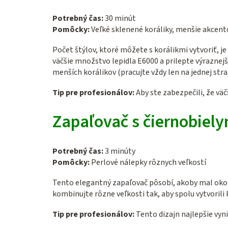
Potrebný čas:
30 minút
Pomôcky:
Veľké sklenené koráliky, menšie akcento
Počet štýlov, ktoré môžete s korálikmi vytvoriť, j
väčšie množstvo lepidla E6000 a prilepte výraznej
menších korálikov (pracujte vždy len na jednej str
Tip pre profesionálov:
Aby ste zabezpečili, že väč
Zapaľovač s čiernobiel
Potrebný čas:
3 minúty
Pomôcky:
Perlové nálepky rôznych veľkostí
Tento elegantný zapaľovač pôsobí, akoby mal okolo
kombinujte rôzne veľkosti tak, aby spolu vytvorili 
Tip pre profesionálov:
Tento dizajn najlepšie vyn