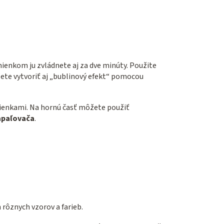
ienkom ju zvládnete aj za dve minúty. Použite
ete vytvoriť aj „bublinový efekt“ pomocou
ienkami. Na hornú časť môžete použiť
zapaľovača
.
rôznych vzorov a farieb.