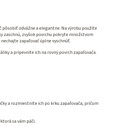
ač pôsobiť odvážne a elegantne. Na výrobu použite
áliky zaschnú, zvyšok povrchu pokryte množstvom
m nechajte zapaľovač úplne vyschnúť.
áliky a pripevnite ich na rovný povrch zapaľovača.
čky a rozmiestnite ich po krku zapaľovača, pričom
ktorá sa vám páči.