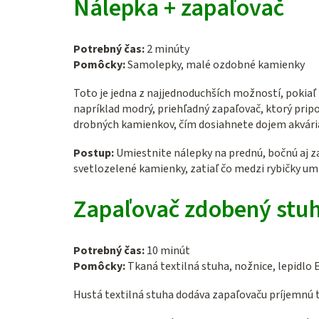
Nálepka + zapaľovač
Potrebný čas:
2 minúty
Pomôcky:
Samolepky, malé ozdobné kamienky
Toto je jedna z najjednoduchších možností, pokia
napríklad modrý, priehľadný zapaľovač, ktorý pri
drobných kamienkov, čím dosiahnete dojem akvári
Postup:
Umiestnite nálepky na prednú, bočnú aj 
svetlozelené kamienky, zatiaľ čo medzi rybičky u
Zapaľovač zdobený stu
Potrebný čas:
10 minút
Pomôcky:
Tkaná textilná stuha, nožnice, lepidlo 
Hustá textilná stuha dodáva zapaľovaču príjemnú 