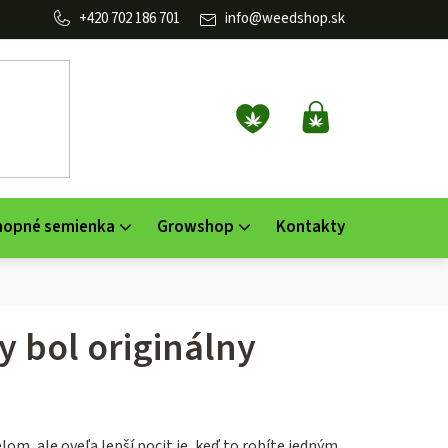
702 186 701
info
@
weedshop.sk
NÁKUPNÝ
KOŠÍK
nopné semienka
Growshop
Kontakty
y bol originálny
m, ale oveľa lepší pocit je, keď to robíte jedným