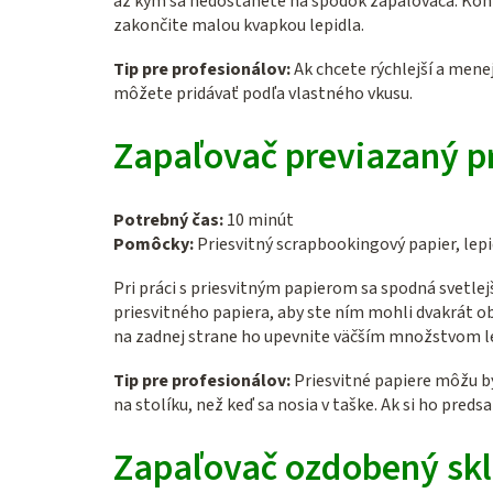
až kým sa nedostanete na spodok zapaľovača. Koniec
zakončite malou kvapkou lepidla.
Tip pre profesionálov:
Ak chcete rýchlejší a mene
môžete pridávať podľa vlastného vkusu.
Zapaľovač previazaný p
Potrebný čas:
10 minút
Pomôcky:
Priesvitný scrapbookingový papier, le
Pri práci s priesvitným papierom sa spodná svetlej
priesvitného papiera, aby ste ním mohli dvakrát ob
na zadnej strane ho upevnite väčším množstvom lep
Tip pre profesionálov:
Priesvitné papiere môžu byť
na stolíku, než keď sa nosia v taške. Ak si ho pred
Zapaľovač ozdobený skl