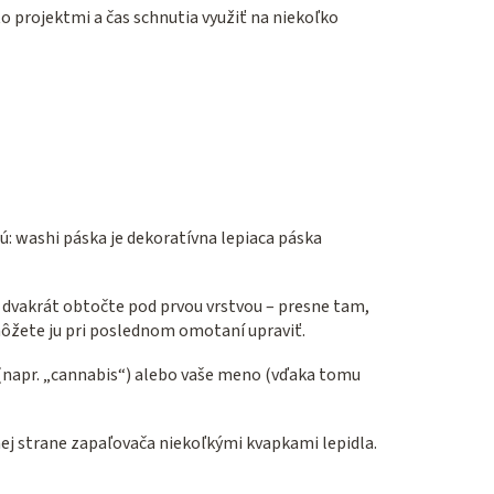
o projektmi a čas schnutia využiť na niekoľko
jú: washi páska je dekoratívna lepiaca páska
a dvakrát obtočte pod prvou vrstvou – presne tam,
 môžete ju pri poslednom omotaní upraviť.
o (napr. „cannabis“) alebo vaše meno (vďaka tomu
adnej strane zapaľovača niekoľkými kvapkami lepidla.