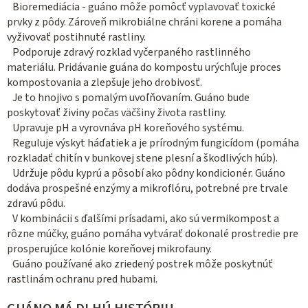
Bioremediácia - guáno môže pomôcť vyplavovať toxické
prvky z pôdy. Zároveň mikrobiálne chráni korene a pomáha
vyživovať postihnuté rastliny.
Podporuje zdravý rozklad vyčerpaného rastlinného
materiálu. Pridávanie guána do kompostu urýchľuje proces
kompostovania a zlepšuje jeho drobivosť.
Je to hnojivo s pomalým uvoľňovaním. Guáno bude
poskytovať živiny počas väčšiny života rastliny.
Upravuje pH a vyrovnáva pH koreňového systému.
Reguluje výskyt háďatiek a je prírodným fungicídom (pomáha
rozkladať chitín v bunkovej stene plesní a škodlivých húb).
Udržuje pôdu kyprú a pôsobí ako pôdny kondicionér. Guáno
dodáva prospešné enzýmy a mikroflóru, potrebné pre trvale
zdravú pôdu.
V kombinácii s ďalšími prísadami, ako sú vermikompost a
rôzne múčky, guáno pomáha vytvárať dokonalé prostredie pre
prosperujúce kolónie koreňovej mikrofauny.
Guáno používané ako zriedený postrek môže poskytnúť
rastlinám ochranu pred hubami.