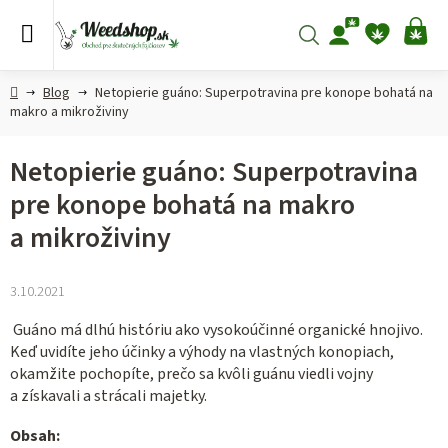
Prejsť
na
Hľadať
NÁ
obsah
KO
Domov
Blog
Netopierie guáno: Superpotravina pre konope bohatá na
makro a mikroživiny
Netopierie guáno: Superpotravina
pre konope bohatá na makro
a mikroživiny
3.10.2021
Guáno má dlhú históriu ako vysokoúčinné organické hnojivo.
Keď uvidíte jeho účinky a výhody na vlastných konopiach,
okamžite pochopíte, prečo sa kvôli guánu viedli vojny
a získavali a strácali majetky.
Obsah: