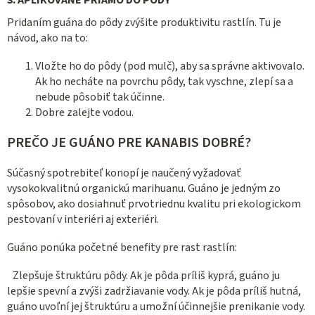
3. APLIKOVANÉ PRIAMO DO PÔDY
Pridaním guána do pôdy zvýšite produktivitu rastlín. Tu je
návod, ako na to:
Vložte ho do pôdy (pod mulč), aby sa správne aktivovalo.
Ak ho necháte na povrchu pôdy, tak vyschne, zlepí sa a
nebude pôsobiť tak účinne.
Dobre zalejte vodou.
PREČO JE GUÁNO PRE KANABIS DOBRÉ?
Súčasný spotrebiteľ konopí je naučený vyžadovať
vysokokvalitnú organickú marihuanu. Guáno je jedným zo
spôsobov, ako dosiahnuť prvotriednu kvalitu pri ekologickom
pestovaní v interiéri aj exteriéri.
Guáno ponúka početné benefity pre rast rastlín:
Zlepšuje štruktúru pôdy. Ak je pôda príliš kyprá, guáno ju
lepšie spevní a zvýši zadržiavanie vody. Ak je pôda príliš hutná,
guáno uvoľní jej štruktúru a umožní účinnejšie prenikanie vody.