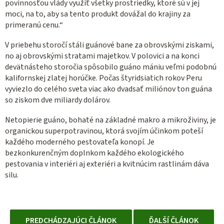
povinnosťou vlády využiť všetky prostriedky, ktoré sú v jej
moci, na to, aby sa tento produkt dovážal do krajiny za
primeranú cenu.“
V priebehu storočí stáli guánové bane za obrovskými ziskami,
no aj obrovskými stratami majetkov. V polovici a na konci
devätnásteho storočia spôsobilo guáno mániu veľmi podobnú
kalifornskej zlatej horúčke. Počas štyridsiatich rokov Peru
vyviezlo do celého sveta viac ako dvadsať miliónov ton guána
so ziskom dve miliardy dolárov.
Netopierie guáno, bohaté na základné makro a mikroživiny, je
organickou superpotravinou, ktorá svojím účinkom poteší
každého moderného pestovateľa konopí. Je
bezkonkurenčným doplnkom každého ekologického
pestovania v interiéri aj exteriéri a kvitnúcim rastlinám dáva
silu.
PREDCHÁDZAJÚCI ČLÁNOK
ĎALŠÍ ČLÁNOK