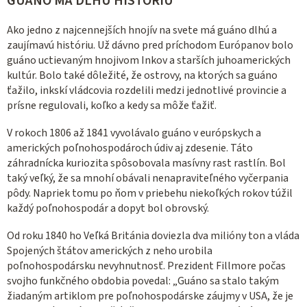
GUÁNO MÁ DLHÚ HISTÓRIU
Ako jedno z najcennejších hnojív na svete má guáno dlhú a
zaujímavú históriu. Už dávno pred príchodom Európanov bolo
guáno uctievaným hnojivom Inkov a starších juhoamerických
kultúr. Bolo také dôležité, že ostrovy, na ktorých sa guáno
ťažilo, inkskí vládcovia rozdelili medzi jednotlivé provincie a
prísne regulovali, koľko a kedy sa môže ťažiť.
V rokoch 1806 až 1841 vyvolávalo guáno v európskych a
amerických poľnohospodároch údiv aj zdesenie. Táto
záhradnícka kuriozita spôsobovala masívny rast rastlín. Bol
taký veľký, že sa mnohí obávali nenapraviteľného vyčerpania
pôdy. Napriek tomu po ňom v priebehu niekoľkých rokov túžil
každý poľnohospodár a dopyt bol obrovský.
Od roku 1840 ho Veľká Británia doviezla dva milióny ton a vláda
Spojených štátov amerických z neho urobila
poľnohospodársku nevyhnutnosť. Prezident Fillmore počas
svojho funkčného obdobia povedal: „Guáno sa stalo takým
žiadaným artiklom pre poľnohospodárske záujmy v USA, že je