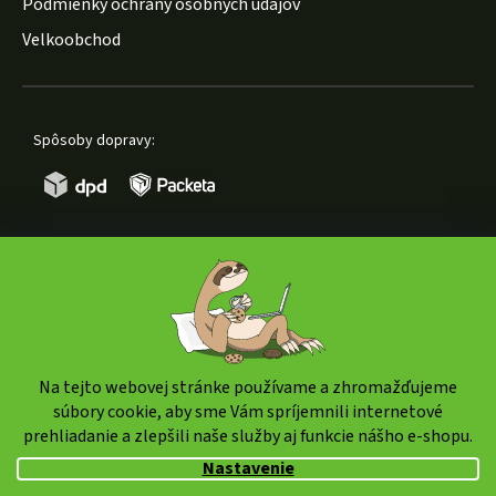
Podmienky ochrany osobných údajov
Velkoobchod
Spôsoby dopravy:
Spôsoby platby:
Na tejto webovej stránke používame a zhromažďujeme
súbory cookie, aby sme Vám spríjemnili internetové
prehliadanie a zlepšili naše služby aj funkcie nášho e-shopu.
Copyright 2026
weedshop.sk
. Všetky práva vyhradené.
Nastavenie
Upraviť nastavenie cookies