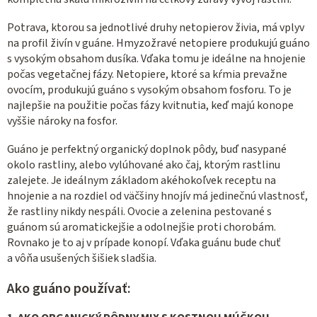
Potrava, ktorou sa jednotlivé druhy netopierov živia, má vplyv
na profil živín v guáne. Hmyzožravé netopiere produkujú guáno
s vysokým obsahom dusíka. Vďaka tomu je ideálne na hnojenie
počas vegetačnej fázy. Netopiere, ktoré sa kŕmia prevažne
ovocím, produkujú guáno s vysokým obsahom fosforu. To je
najlepšie na použitie počas fázy kvitnutia, keď majú konope
vyššie nároky na fosfor.
Guáno je perfektný organický doplnok pôdy, buď nasypané
okolo rastliny, alebo vylúhované ako čaj, ktorým rastlinu
zalejete. Je ideálnym základom akéhokoľvek receptu na
hnojenie a na rozdiel od väčšiny hnojív má jedinečnú vlastnosť,
že rastliny nikdy nespáli. Ovocie a zelenina pestované s
guánom sú aromatickejšie a odolnejšie proti chorobám.
Rovnako je to aj v prípade konopí. Vďaka guánu bude chuť
a vôňa usušených šišiek sladšia.
Ako guáno používať: