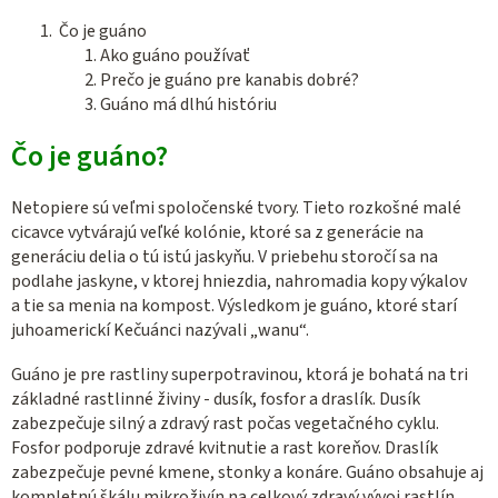
Čo je guáno
Ako guáno používať
Prečo je guáno pre kanabis dobré?
Guáno má dlhú históriu
Čo je guáno?
Netopiere sú veľmi spoločenské tvory. Tieto rozkošné malé
cicavce vytvárajú veľké kolónie, ktoré sa z generácie na
generáciu delia o tú istú jaskyňu. V priebehu storočí sa na
podlahe jaskyne, v ktorej hniezdia, nahromadia kopy výkalov
a tie sa menia na kompost. Výsledkom je guáno, ktoré starí
juhoamerickí Kečuánci nazývali „wanu“.
Guáno je pre rastliny superpotravinou, ktorá je bohatá na tri
základné rastlinné živiny - dusík, fosfor a draslík. Dusík
zabezpečuje silný a zdravý rast počas vegetačného cyklu.
Fosfor podporuje zdravé kvitnutie a rast koreňov. Draslík
zabezpečuje pevné kmene, stonky a konáre. Guáno obsahuje aj
kompletnú škálu mikroživín na celkový zdravý vývoj rastlín.