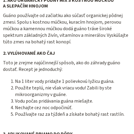
1. AKO ORGANICKÝ PÔDNY MIX S KOSTNOU MÚČKOU
A SLEPAČÍM HNOJOM
Guáno používajte od začiatku ako súčasť organickej pôdnej
zmesi. Spolu s kostnou múčkou, kuracím hnojom, perovou
múčkou a kamennou múčkou dodá guáno tráve široké
spektrum základných živín, vitamínov a minerálov. Vyskúšajte
túto zmes na bohatý rast konopí.
2. VYLÚHOVANÉ AKO ČAJ
Toto je zrejme najúčinnejší spôsob, ako do záhrady guáno
dostať. Recept je jednoduchý:
Na 1 liter vody pridajte 1 polievkovú lyžicu guána.
Použite teplú, nie však vriacu vodu! Zabili by ste
mikroorganizmy v guáne.
Vodu počas pridávania guána miešajte.
Nechajte cez noc odpočinúť.
Používajte raz za týždeň a získate bohatý rast rastlín.