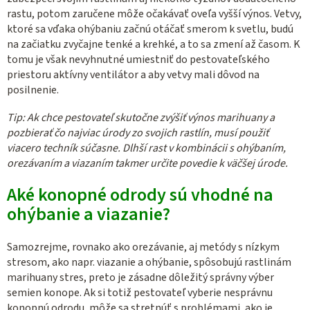
rastu, potom zaručene môže očakávať oveľa vyšší výnos. Vetvy,
ktoré sa vďaka ohýbaniu začnú otáčať smerom k svetlu, budú
na začiatku zvyčajne tenké a krehké, a to sa zmení až časom. K
tomu je však nevyhnutné umiestniť do pestovateľského
priestoru aktívny ventilátor a aby vetvy mali dôvod na
posilnenie.
Tip: Ak chce pestovateľ skutočne zvýšiť výnos marihuany a
pozbierať čo najviac úrody zo svojich rastlín, musí použiť
viacero techník súčasne. Dlhší rast v kombinácii s ohýbaním,
orezávaním a viazaním takmer určite povedie k väčšej úrode.
Aké konopné odrody sú vhodné na
ohýbanie a viazanie?
Samozrejme, rovnako ako orezávanie, aj metódy s nízkym
stresom, ako napr. viazanie a ohýbanie, spôsobujú rastlinám
marihuany stres, preto je zásadne dôležitý správny výber
semien konope. Ak si totiž pestovateľ vyberie nesprávnu
konopnú odrodu, môže sa stretnúť s problémami, ako je