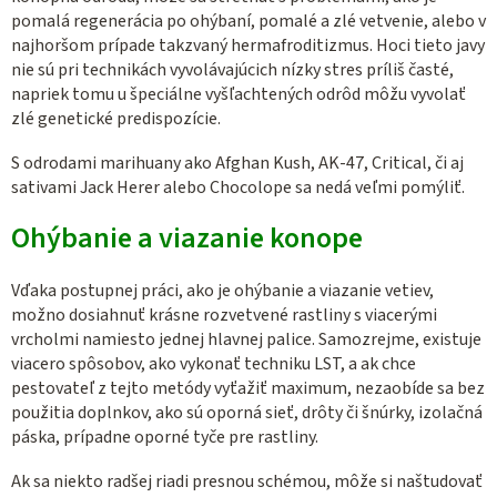
pomalá regenerácia po ohýbaní, pomalé a zlé vetvenie, alebo v
najhoršom prípade takzvaný hermafroditizmus. Hoci tieto javy
nie sú pri technikách vyvolávajúcich nízky stres príliš časté,
napriek tomu u špeciálne vyšľachtených odrôd môžu vyvolať
zlé genetické predispozície.
S odrodami marihuany ako Afghan Kush, AK-47, Critical, či aj
sativami Jack Herer alebo Chocolope sa nedá veľmi pomýliť.
Ohýbanie a viazanie konope
Vďaka postupnej práci, ako je ohýbanie a viazanie vetiev,
možno dosiahnuť krásne rozvetvené rastliny s viacerými
vrcholmi namiesto jednej hlavnej palice. Samozrejme, existuje
viacero spôsobov, ako vykonať techniku LST, a ak chce
pestovateľ z tejto metódy vyťažiť maximum, nezaobíde sa bez
použitia doplnkov, ako sú oporná sieť, drôty či šnúrky, izolačná
páska, prípadne oporné tyče pre rastliny.
Ak sa niekto radšej riadi presnou schémou, môže si naštudovať