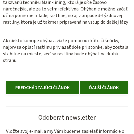
takzvanú techniku Main-lining, ktorá je síce časovo
náročnejšia, ale za to veľmi efektívna. Ohýbanie možno začať
už na pomerne mladej rastline, no aj v prípade 3-týždňovej
rastliny, ktorá je už takmer pripravená na vstup do ďalšej fázy.
Ak niekto konope ohýba a viaže pomocou drôtu či šnúrky,
najprv sa oplatí rastlinu priviazať dole pri stonke, aby zostala
stabilne na mieste, keď sa rastlina bude ohýbať na druhú
stranu.
PREDCHÁDZAJÚCI ČLÁNOK
ĎALŠÍ ČLÁNOK
Odoberať newsletter
Vložte svoj e-mail a my Vám budeme zasielať informácie o