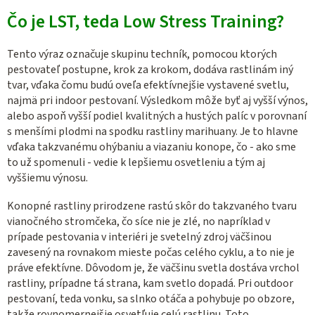
Čo je LST, teda Low Stress Training?
Tento výraz označuje skupinu techník, pomocou ktorých
pestovateľ postupne, krok za krokom, dodáva rastlinám iný
tvar, vďaka čomu budú oveľa efektívnejšie vystavené svetlu,
najmä pri indoor pestovaní. Výsledkom môže byť aj vyšší výnos,
alebo aspoň vyšší podiel kvalitných a hustých palíc v porovnaní
s menšími plodmi na spodku rastliny marihuany. Je to hlavne
vďaka takzvanému ohýbaniu a viazaniu konope, čo - ako sme
to už spomenuli - vedie k lepšiemu osvetleniu a tým aj
vyššiemu výnosu.
Konopné rastliny prirodzene rastú skôr do takzvaného tvaru
vianočného stromčeka, čo síce nie je zlé, no napríklad v
prípade pestovania v interiéri je svetelný zdroj väčšinou
zavesený na rovnakom mieste počas celého cyklu, a to nie je
práve efektívne. Dôvodom je, že väčšinu svetla dostáva vrchol
rastliny, prípadne tá strana, kam svetlo dopadá. Pri outdoor
pestovaní, teda vonku, sa slnko otáča a pohybuje po obzore,
takže rovnomernejšie osvetľuje celú rastlinu. Toto