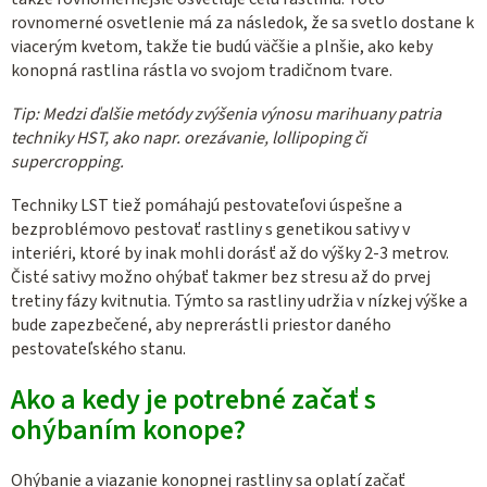
rovnomerné osvetlenie má za následok, že sa svetlo dostane k
viacerým kvetom, takže tie budú väčšie a plnšie, ako keby
konopná rastlina rástla vo svojom tradičnom tvare.
Tip: Medzi ďalšie metódy zvýšenia výnosu marihuany patria
techniky HST, ako napr. orezávanie, lollipoping či
supercropping.
Techniky LST tiež pomáhajú pestovateľovi úspešne a
bezproblémovo pestovať rastliny s genetikou sativy v
interiéri, ktoré by inak mohli dorásť až do výšky 2-3 metrov.
Čisté sativy možno ohýbať takmer bez stresu až do prvej
tretiny fázy kvitnutia. Týmto sa rastliny udržia v nízkej výške a
bude zapezbečené, aby neprerástli priestor daného
pestovateľského stanu.
Ako a kedy je potrebné začať s
ohýbaním konope?
Ohýbanie a viazanie konopnej rastliny sa oplatí začať