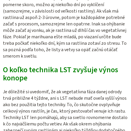
pomerne skoro, možno aj niekoľko dní po vyklíčení
(samozrejme, v závislosti od veľkosti rastliny). Ak však má
rastlina už aspoň 2-3 úrovne, potom je každopádne potrebné
začať s procesom, samozrejme len opatrne. Inak sa ohýbanie
môže začať aj vonku, ak je rastlina už dlhší čas vo vegetatívnej
fáze. Pokiaľ je marihuana ešte mladá, po viazaní určite bude
treba počkať niekoľko dní, kým sa rastlina zotaví zo stresu. To
sa pozná podľa toho, že listy a vetvy sa opäť začnú otáčať
smerom k svetlu.
O koľko technika LST zvyšuje výnos
konope
Je dôležité si uvedomiť, že ak vegetatívna fáza danej odrody
trvá približne 4 týždne, ani s LST nebude mať oveľa vyšší výnos
ako bez použitia tejto techniky. To, čo skutočne ovplyvňuje
celkový výnos rastlín, je čas, ktorý pestovateľ venuje ich rastu.
Techniky LST len pomáhajú, aby sa svetlo rovnomerne dostalo
k čo najväčšiemu počtu vetiev. Ak však okrem ohýbania
zabezpečí svojim rastlinám aj niekoľko týždňov dodatočného