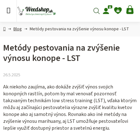
Prejsť
na
Hľadať
NÁ
obsah
KO
Domov
Blog
Metódy pestovania na zvýšenie výnosu konope - LST
Metódy pestovania na zvýšenie
výnosu konope - LST
26.5.2025
Ak niekoho zaujíma, ako dokáže zvýšiť výnos svojich
konopných rastlín, potom by mal venovať pozornosť
takzvaným technikám low stress training (LST), vďaka ktorým
môžu aj začínajúci pestovatelia výrazne zvýšiť kvalitu kvetov
konope ako aj samotný výnos. Rovnako ako iné metódy na
zvýšenie výnosu marihuany, aj LST umožňuje pestovateľovi
lepšie využiť dostupný priestor a svetelnú energiu.