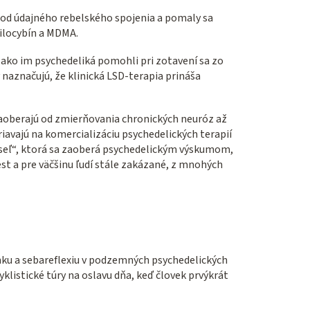
 od údajného rebelského spojenia a pomaly sa
silocybín a MDMA.
, ako im psychedeliká pomohli pri zotavení sa zo
 naznačujú, že klinická LSD-terapia prináša
 zaoberajú od zmierňovania chronických neuróz až
avajú na komercializáciu psychedelických terapií
myseľ“, ktorá sa zaoberá psychedelickým výskumom,
st a pre väčšinu ľudí stále zakázané, z mnohých
nku a sebareflexiu v podzemných psychedelických
klistické túry na oslavu dňa, keď človek prvýkrát