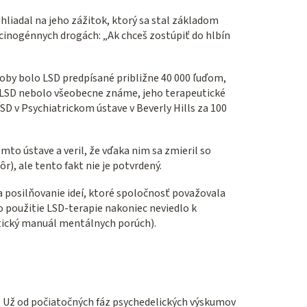
liadal na jeho zážitok, ktorý sa stal základom
cinogénnych drogách: „Ak chceš zostúpiť do hlbín
 doby bolo LSD predpísané približne 40 000 ľuďom,
te LSD nebolo všeobecne známe, jeho terapeutické
SD v Psychiatrickom ústave v Beverly Hills za 100
mto ústave a veril, že vďaka nim sa zmieril so
), ale tento fakt nie je potvrdený.
 posilňovanie ideí, ktoré spoločnosť považovala
 použitie LSD-terapie nakoniec neviedlo k
stický manuál mentálnych porúch).
. Už od počiatočných fáz psychedelických výskumov