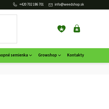
702 186 701
info
@
weedshop.sk
NÁKUPNÝ
KOŠÍK
nopné semienka
Growshop
Kontakty