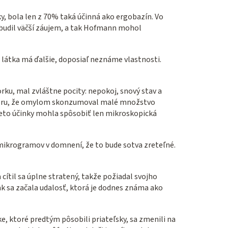
y, bola len z 70% taká účinná ako ergobazín. Vo
zbudil väčší záujem, a tak Hofmann mohol
o látka má ďalšie, doposiaľ neznáme vlastnosti.
rku, mal zvláštne pocity: nepokoj, snový stav a
záveru, že omylom skonzumoval malé množstvo
tieto účinky mohla spôsobiť len mikroskopická
 mikrogramov v domnení, že to bude sotva zreteľné.
cítil sa úplne stratený, takže požiadal svojho
k sa začala udalosť, ktorá je dodnes známa ako
, ktoré predtým pôsobili priateľsky, sa zmenili na