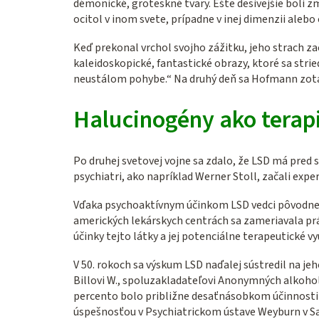
démonické, groteskné tvary. Ešte desivejšie boli z
ocitol v inom svete, prípadne v inej dimenzii alebo 
Keď prekonal vrchol svojho zážitku, jeho strach zača
kaleidoskopické, fantastické obrazy, ktoré sa strieda
neustálom pohybe.“ Na druhý deň sa Hofmann zotavi
Halucinogény ako terap
Po druhej svetovej vojne sa zdalo, že LSD má pred
psychiatri, ako napríklad Werner Stoll, začali expe
Vďaka psychoaktívnym účinkom LSD vedci pôvodne p
amerických lekárskych centrách sa zameriavala prá
účinky tejto látky a jej potenciálne terapeutické v
V 50. rokoch sa výskum LSD naďalej sústredil na 
Billovi W., spoluzakladateľovi Anonymných alkohol
percento bolo približne desaťnásobkom účinnosti 
úspešnosťou v Psychiatrickom ústave Weyburn v 