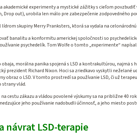
na akademické experimenty a mystické zážitky s cieľom povzbudiť 
n, Drop out), urobila len málo pre zabezpečenie zodpovedného použ
l lídrom skupiny Merry Pranksters, ktorá sa vydala na celonárodn
ovať banalitu a konformitu americkej spoločnosti so psychedelic
oužívanie psychedelík. Tom Wolfe o tomto „experimente“ napísal 
bo obaja, morálna panika spojená s LSD a kontrakultúrou, najmä s 
ký prezident Richard Nixon. Hoci sa zriedkavo vyskytli neželané uda
ny obraz o LSD. V tomto prostredí sa používanie LSD, či už terapeu
 strany vlád.
lo na cestu zákazu a vládou povolené výskumy sa na približne 40 rok
medzujúce jeho používanie nadobudli účinnosť, a jeho miesto post
 a návrat LSD-terapie