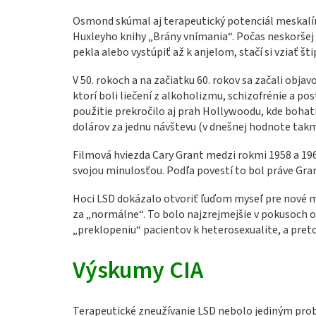
Osmond skúmal aj terapeutický potenciál meskalínu
Huxleyho knihy „Brány vnímania“. Počas neskoršej
pekla alebo vystúpiť až k anjelom, stačí si vziať št
V 50. rokoch a na začiatku 60. rokov sa začali obj
ktorí boli liečení z alkoholizmu, schizofrénie a 
použitie prekročilo aj prah Hollywoodu, kde bohatí
dolárov za jednu návštevu (v dnešnej hodnote takm
Filmová hviezda Cary Grant medzi rokmi 1958 a 1961
svojou minulosťou. Podľa povestí to bol práve Gra
Hoci LSD dokázalo otvoriť ľuďom myseľ pre nové m
za „normálne“. To bolo najzrejmejšie v pokusoch o
„preklopeniu“ pacientov k heterosexualite, a pret
Výskumy CIA
Terapeutické zneužívanie LSD nebolo jediným prob