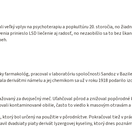
i veľký vplyv na psychoterapiu a popkultúru 20. storočia, no žiad
nia prinieslo LSD liečenie aj radosť, no nezaobišlo sa to bez škan
beh.
ky farmakológ, pracoval v laboratóriu spoločnosti Sandoz v Bazileji,
la derivátmi námelu a jej chemikom sa už v roku 1918 podarilo izo
ažovaný za dvojsečný meč. Uľahčoval pôrod a znižoval popôrodné 
umovali kontaminované obilie, často to viedlo k masovým otravám 
ktorý bol určený na použitie v pôrodníctve. Pokračoval tiež v práci
avil dvadsiaty piaty derivát lyzergovej kyseliny, ktorý dnes pozná