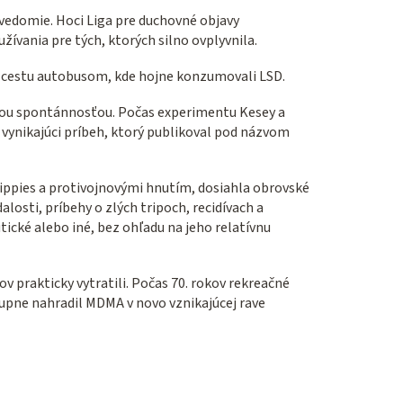
vedomie. Hoci Liga pre duchovné objavy
ívania pre tých, ktorých silno ovplyvnila.
ú cestu autobusom, kde hojne konzumovali LSD.
kou spontánnosťou. Počas experimentu Kesey a
vynikajúci príbeh, ktorý publikoval pod názvom
hippies a protivojnovými hnutím, dosiahla obrovské
losti, príbehy o zlých tripoch, recidívach a
tické alebo iné, bez ohľadu na jeho relatívnu
ov prakticky vytratili. Počas 70. rokov rekreačné
upne nahradil MDMA v novo vznikajúcej rave