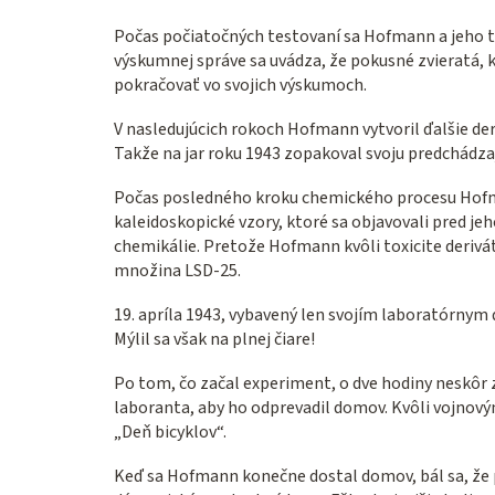
Počas počiatočných testovaní sa Hofmann a jeho tí
výskumnej správe sa uvádza, že pokusné zvieratá, 
pokračovať vo svojich výskumoch.
V nasledujúcich rokoch Hofmann vytvoril ďalšie der
Takže na jar roku 1943 zopakoval svoju predchádza
Počas posledného kroku chemického procesu Hofmann 
kaleidoskopické vzory, ktoré sa objavovali pred
chemikálie. Pretože Hofmann kvôli toxicite derivát
množina LSD-25.
19. apríla 1943, vybavený len svojím laboratórnym
Mýlil sa však na plnej čiare!
Po tom, čo začal experiment, o dve hodiny neskôr za
laboranta, aby ho odprevadil domov. Kvôli vojnový
„Deň bicyklov“.
Keď sa Hofmann konečne dostal domov, bál sa, že p