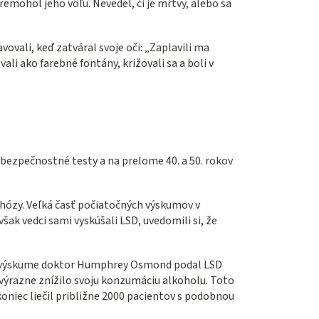
emohol jeho vôľu. Nevedel, či je mŕtvy, alebo sa
vovali, keď zatváral svoje oči: „Zaplavili ma
vali ako farebné fontány, križovali sa a boli v
 bezpečnostné testy a na prelome 40. a 50. rokov
hózy. Veľká časť počiatočných výskumov v
k vedci sami vyskúšali LSD, uvedomili si, že
dnom výskume doktor Humphrey Osmond podal LSD
 výrazne znížilo svoju konzumáciu alkoholu. Toto
niec liečil približne 2000 pacientov s podobnou