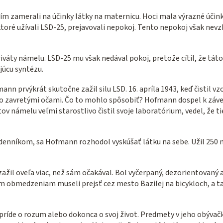
m zamerali na účinky látky na maternicu. Hoci mala výrazné účink
ktoré užívali LSD-25, prejavovali nepokoj. Tento nepokoj však nev
iváty námelu. LSD-25 mu však nedával pokoj, pretože cítil, že tát
júcu syntézu.
prvýkrát skutočne zažil silu LSD. 16. apríla 1943, keď čistil vzo
 jeho zavretými očami. Čo to mohlo spôsobiť? Hofmann dospel k 
ov námelu veľmi starostlivo čistil svoje laboratórium, vedel, že 
 denníkom, sa Hofmann rozhodol vyskúšať látku na sebe. Užil 250
žil oveľa viac, než sám očakával. Bol vyčerpaný, dezorientovaný a 
m obmedzeniam museli prejsť cez mesto Bazilej na bicykloch, a ta
ríde o rozum alebo dokonca o svoj život. Predmety v jeho obývačke