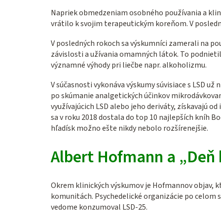
Napriek obmedzeniam osobného používania a klinic
vrátilo k svojim terapeutickým koreňom. V posledn
V posledných rokoch sa výskumníci zamerali na použ
závislosti a užívania omamných látok. To podnietil
významné výhody pri liečbe napr. alkoholizmu.
V súčasnosti vykonáva výskumy súvisiace s LSD už 
po skúmanie analgetických účinkov mikrodávkovani
využívajúcich LSD alebo jeho deriváty, získavajú 
sa v roku 2018 dostala do top 10 najlepších kníh B
hľadísk možno ešte nikdy nebolo rozšírenejšie.
Albert Hofmann a „Deň 
Okrem klinických výskumov je Hofmannov objav, kt
komunitách. Psychedelické organizácie po celom sve
vedome konzumoval LSD-25.