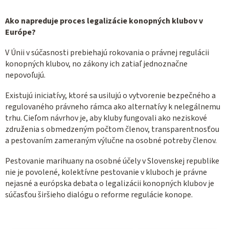
Ako napreduje proces legalizácie konopných klubov v
Európe?
V Únii v súčasnosti prebiehajú rokovania o právnej regulácii
konopných klubov, no zákony ich zatiaľ jednoznačne
nepovoľujú.
Existujú iniciatívy, ktoré sa usilujú o vytvorenie bezpečného a
regulovaného právneho rámca ako alternatívy k nelegálnemu
trhu. Cieľom návrhov je, aby kluby fungovali ako neziskové
združenia s obmedzeným počtom členov, transparentnosťou
a pestovaním zameraným výlučne na osobné potreby členov.
Pestovanie marihuany na osobné účely v Slovenskej republike
nie je povolené, kolektívne pestovanie v kluboch je právne
nejasné a európska debata o legalizácii konopných klubov je
súčasťou širšieho dialógu o reforme regulácie konope.