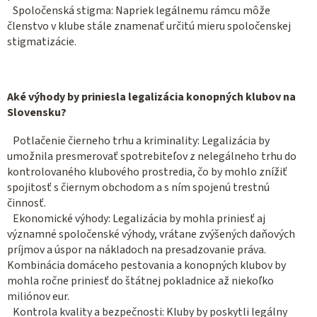
Spoločenská stigma: Napriek legálnemu rámcu môže
členstvo v klube stále znamenať určitú mieru spoločenskej
stigmatizácie.
Aké výhody by priniesla legalizácia konopných klubov na
Slovensku?
Potlačenie čierneho trhu a kriminality: Legalizácia by
umožnila presmerovať spotrebiteľov z nelegálneho trhu do
kontrolovaného klubového prostredia, čo by mohlo znížiť
spojitosť s čiernym obchodom a s ním spojenú trestnú
činnosť.
Ekonomické výhody: Legalizácia by mohla priniesť aj
významné spoločenské výhody, vrátane zvýšených daňových
príjmov a úspor na nákladoch na presadzovanie práva.
Kombinácia domáceho pestovania a konopných klubov by
mohla ročne priniesť do štátnej pokladnice až niekoľko
miliónov eur.
Kontrola kvality a bezpečnosti: Kluby by poskytli legálny