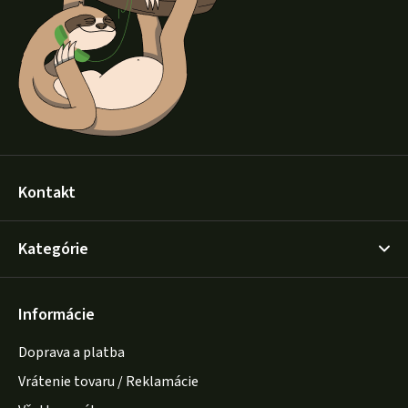
t
i
e
Kontakt
Kategórie
Informácie
Doprava a platba
Vrátenie tovaru / Reklamácie