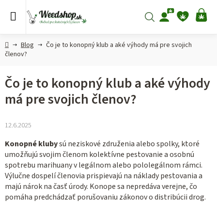
Prejsť
na
Hľadať
NÁ
obsah
KO
Domov
Blog
Čo je to konopný klub a aké výhody má pre svojich
členov?
Čo je to konopný klub a aké výhody
má pre svojich členov?
12.6.2025
Konopné kluby
sú neziskové združenia alebo spolky, ktoré
umožňujú svojim členom kolektívne pestovanie a osobnú
spotrebu marihuany v legálnom alebo pololegálnom rámci.
Výlučne dospelí členovia prispievajú na náklady pestovania a
majú nárok na časť úrody. Konope sa nepredáva verejne, čo
pomáha predchádzať porušovaniu zákonov o distribúcii drog.