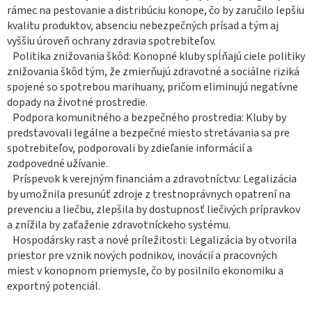
rámec na pestovanie a distribúciu konope, čo by zaručilo lepšiu
kvalitu produktov, absenciu nebezpečných prísad a tým aj
vyššiu úroveň ochrany zdravia spotrebiteľov.
Politika znižovania škôd: Konopné kluby spĺňajú ciele politiky
znižovania škôd tým, že zmierňujú zdravotné a sociálne riziká
spojené so spotrebou marihuany, pričom eliminujú negatívne
dopady na životné prostredie.
Podpora komunitného a bezpečného prostredia: Kluby by
predstavovali legálne a bezpečné miesto stretávania sa pre
spotrebiteľov, podporovali by zdieľanie informácií a
zodpovedné užívanie.
Príspevok k verejným financiám a zdravotníctvu: Legalizácia
by umožnila presunúť zdroje z trestnoprávnych opatrení na
prevenciu a liečbu, zlepšila by dostupnosť liečivých prípravkov
a znížila by zaťaženie zdravotníckeho systému.
Hospodársky rast a nové príležitosti: Legalizácia by otvorila
priestor pre vznik nových podnikov, inovácií a pracovných
miest v konopnom priemysle, čo by posilnilo ekonomiku a
exportný potenciál.