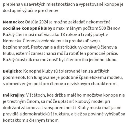
prebieha v uzavretých miestnostiach a vypestované konope je
dostupné výlučne pre členov.
Nemecko:
Od júla 2024 je možné zakladať nekomerčné
sociálne konopné kluby
s maximálnym počtom 500 členov.
Každý člen musí mať viac ako 18 rokov a trvalý pobyt v
Nemecku. Členovia vedenia musia preukázať svoju
bezúhonnosť. Pestovanie a distribúciu vykonávajú členovia
klubu, externí zamestnanci môžu robiť len pomocné práce.
Každý účastník má možnosť byť členom iba jedného klubu.
Belgicko:
Konopné kluby sú tolerované len za určitých
podmienok. Ich fungovanie je podobné španielskemu modelu,
s obmedzeným počtom členov a neziskovým charakterom.
Iné krajiny:
V štátoch, kde držba malého množstva konope nie
je trestným činom, sa môže uplatniť klubový model pri
dodržaní zákonov a transparentnosti. Kluby musia mať jasné
pravidlá a demokratickú štruktúru, a tiež sú povinné vyhýbať sa
kontaktom s čiernym trhom.