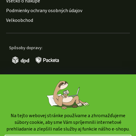
Všetko o nákupe
Podmienky ochrany osobných údajov
Velkoobchod
Spôsoby dopravy:
Spôsoby platby:
Na tejto webovej stránke používame a zhromažďujeme
súbory cookie, aby sme Vám spríjemnili internetové
prehliadanie a zlepšili naše služby aj funkcie nášho e-shopu.
Copyright 2026
weedshop.sk
. Všetky práva vyhradené.