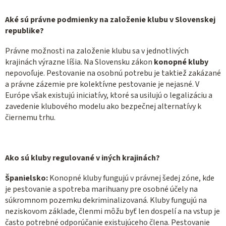
Aké sú právne podmienky na založenie klubu v Slovenskej
republike?
Právne možnosti na založenie klubu sa v jednotlivých
krajinách výrazne líšia. Na Slovensku zákon
konopné kluby
nepovoľuje. Pestovanie na osobnú potrebu je taktiež zakázané
a právne zázemie pre kolektívne pestovanie je nejasné. V
Európe však existujú iniciatívy, ktoré sa usilujú o legalizáciu a
zavedenie klubového modelu ako bezpečnej alternatívy k
čiernemu trhu.
Ako sú kluby regulované v iných krajinách?
Španielsko:
Konopné kluby fungujú v právnej šedej zóne, kde
je pestovanie a spotreba marihuany pre osobné účely na
súkromnom pozemku dekriminalizovaná. Kluby fungujú na
neziskovom základe, členmi môžu byť len dospelí a na vstup je
často potrebné odporúčanie existujúceho člena. Pestovanie