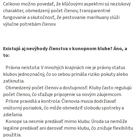
Celkovo možno povedať, že kľúčovými aspektmi sú neziskový
charakter, obmedzený počet členov, transparentné
fungovanie a skutočnosť, že pestovanie marihuany slúži
výlučne potrebám členov.
Existujú aj nevýhody členstva v konopnom klube? Áno, a
to:
Právna neistota: V mnohých krajinách nie je právny status
klubov jednoznačný, čo so sebou prináša riziko pokuty alebo
zatknutia.
Obmedzený počet členov a dostupnosť: Kluby často regulujú
počet členov, čo sťažuje pripojenie sa novým záujemcom.
Prísne pravidlá a kontrola: Členovia musia dodržiavať
vnútorný poriadok, čo môže obmedziť slobodu spotreby a
zdieľania.
Konope sa nesmie predávať mimo klubu: Úroda sa nemôže
legálne predávať ani darovať mimo klubu, čo znižuje flexibilitu
použitia.