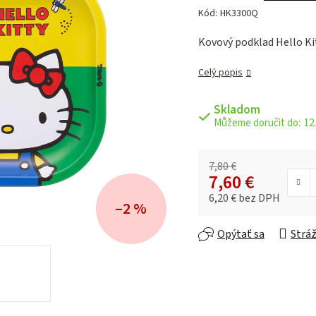
hodnotenie
Kód:
HK3300Q
produktu
je
Kovový podklad Hello K
0,0
z 5
Celý popis
hviezdičiek.
Skladom
12.
7,80 €
7,60 €
6,20 € bez DPH
–2 %
Jednotková cena:
Opýtať sa
Stráž