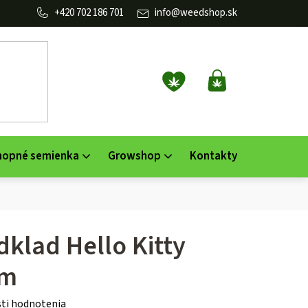
702 186 701
info
@
weedshop.sk
NÁKUPNÝ
KOŠÍK
nopné semienka
Growshop
Kontakty
dklad Hello Kitty
am
ti hodnotenia