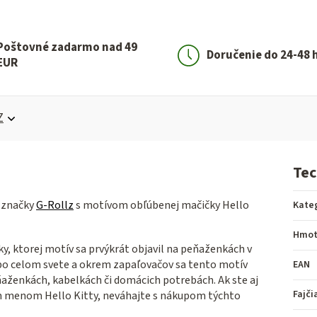
Poštovné zadarmo nad 49
Doručenie do 24-48 
EUR
Z
Tec
d značky
G-Rollz
s motívom obľúbenej mačičky Hello
Kate
Hmot
ky, ktorej motív sa prvýkrát objavil na peňaženkách v
 po celom svete a okrem zapaľovačov sa tento motív
EAN
aženkách, kabelkách či domácich potrebách. Ak ste aj
Fajči
ým menom Hello Kitty, neváhajte s nákupom týchto