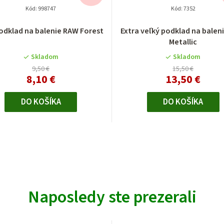
Kód:
998747
Kód:
7352
podklad na balenie RAW Forest
Extra veľký podklad na balen
Metallic
Skladom
Skladom
9,50 €
15,50 €
8,10 €
13,50 €
DO KOŠÍKA
DO KOŠÍKA
Naposledy ste prezerali