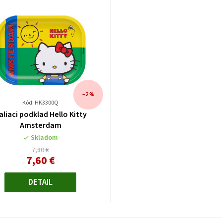
–2 %
Kód: HK3300Q
aliaci podklad Hello Kitty
Amsterdam
Skladom
7,80 €
7,60 €
Jednotková
cena:
DETAIL