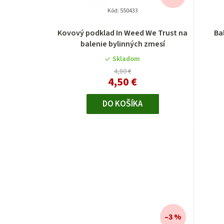
Kód:
550433
Kovový podklad In Weed We Trust na
Ba
balenie bylinných zmesí
Skladom
4,80 €
4,50 €
DO KOŠÍKA
–3 %