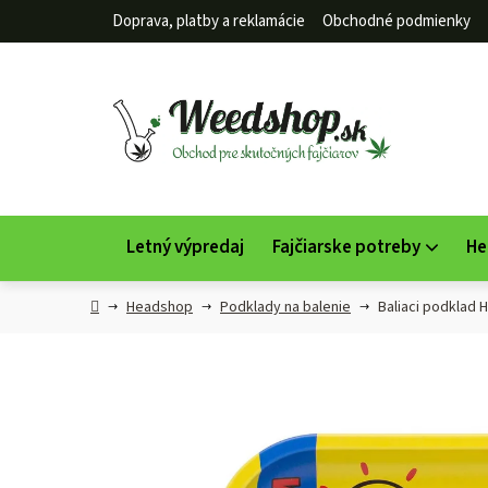
Prejsť
Doprava, platby a reklamácie
Obchodné podmienky
na
obsah
Letný výpredaj
Fajčiarske potreby
He
Domov
Headshop
Podklady na balenie
Baliaci podklad 