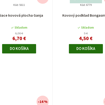
Kód:
5611
Kód:
6779
liace kovová plocha Ganja
Kovový podklad Bongas
Skladom
Skladom
6,90 €
5 €
6,70 €
4,50 €
DO KOŠÍKA
DO KOŠÍKA
–14 %