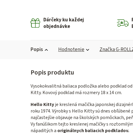
Dárčeky ku každej
objednávke
Popis
Hodnotenie
Značka
G-ROLL
Vysokokvalitná baliaca podložka alebo podklad o
Kitty. Kovový podklad má rozmery 18 x 14 cm.
Hello Kitty
je kreslená mačička japonskej dizajnér
roku 1974. Výrobky s Hello Kitty sú dnes obľúbené
najčastejšie objavuje na školských pomôckach, peň
Vy fanúšikom tejto kreslenej mačičky s roztomil
nápaditých a
originálnych baliacich podkladov.