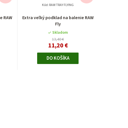
Kód:
RAW TRAY FLYING
ie RAW
Extra veľký podklad na balenie RAW
Fly
Skladom
13,40 €
11,20 €
DO KOŠÍKA