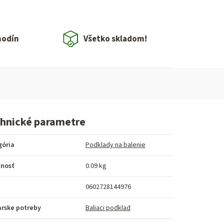
hodín
Všetko skladom!
hnické parametre
gória
Podklady na balenie
nosť
0.09 kg
0602728144976
arske potreby
Baliaci podklad