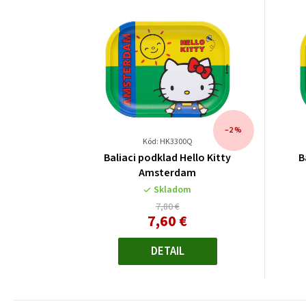
–2 %
Kód: HK3300Q
Baliaci podklad Hello Kitty
B
Amsterdam
Skladom
7,80 €
7,60 €
Jednotková
cena:
DETAIL