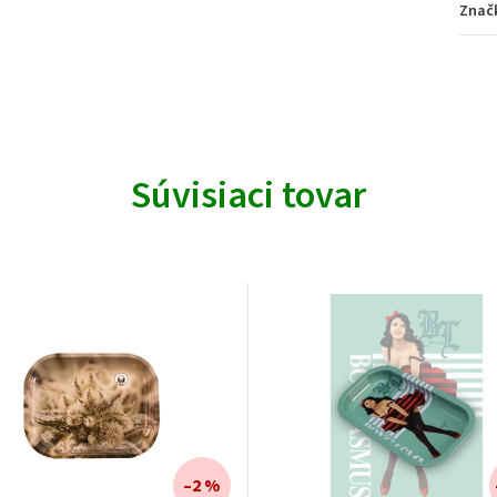
Znač
Súvisiaci tovar
–2 %