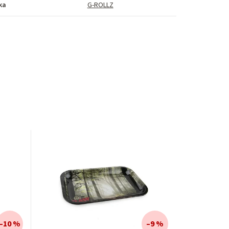
ka
G-ROLLZ
–10 %
–9 %