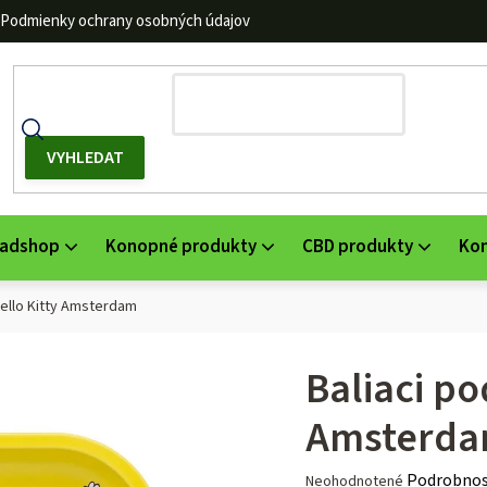
Podmienky ochrany osobných údajov
adshop
Konopné produkty
CBD produkty
Ko
Hello Kitty Amsterdam
Baliaci po
Amsterd
Priemerné
Podrobnos
Neohodnotené